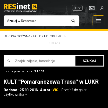
PL
STRONA GŁÓWNA
/
FOTO
/
FOTORELACJE
WIADOMOŚCI
REKLAMA
INWESTYCJE
IMPREZY
Liczba prac w bazie:
24589
ROZRYWKA
KULT "Pomarańczowa Trasa" w LUKR
W KINACH
Dodano: 23.10.2016 Autor:
ViC
Przejdź do galerii
użytkownika »
GASTRONOMIA