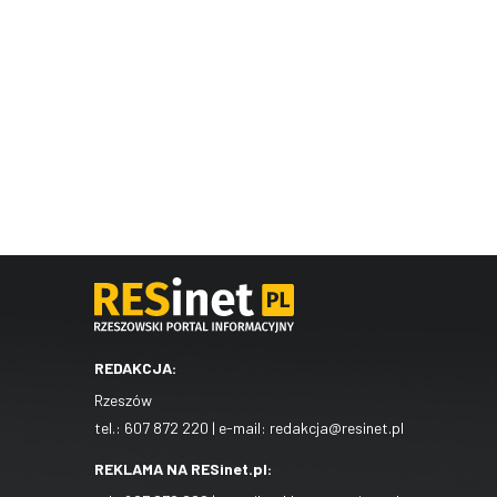
REDAKCJA:
Rzeszów
tel.:
607 872 220
| e-mail:
redakcja@resinet.pl
REKLAMA NA RESinet.pl: