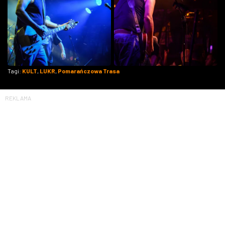
Tagi:
KULT
,
LUKR
,
Pomarańczowa Trasa
REKLAMA