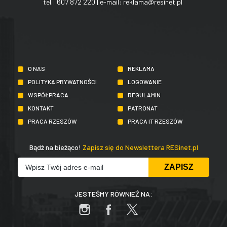
tel.:
607 872 220
| e-mail:
reklama@resinet.pl
O NAS
REKLAMA
POLITYKA PRYWATNOŚCI
LOGOWANIE
WSPÓŁPRACA
REGULAMIN
KONTAKT
PATRONAT
PRACA RZESZÓW
PRACA IT RZESZÓW
Bądź na bieżąco!
Zapisz się do Newslettera RESinet.pl
JESTEŚMY RÓWNIEŻ NA: