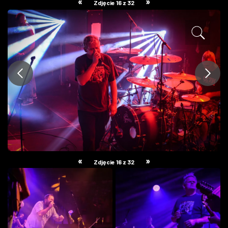
«
»
Zdjęcie 16 z 32
ZDJĘCIA
W RZESZOWIE
«
»
Zdjęcie 16 z 32