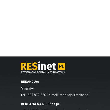
REDAKCJA:
Rzeszów
tel.:
607 872 220
| e-mail:
redakcja@resinet.pl
REKLAMA NA RESinet.pl: