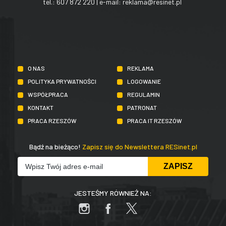
tel.:
607 872 220
| e-mail:
reklama@resinet.pl
O NAS
REKLAMA
POLITYKA PRYWATNOŚCI
LOGOWANIE
WSPÓŁPRACA
REGULAMIN
KONTAKT
PATRONAT
PRACA RZESZÓW
PRACA IT RZESZÓW
Bądź na bieżąco!
Zapisz się do Newslettera RESinet.pl
JESTEŚMY RÓWNIEŻ NA: