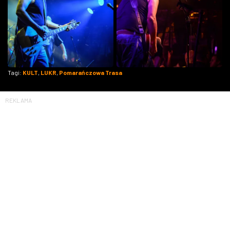
Tagi:
KULT
,
LUKR
,
Pomarańczowa Trasa
REKLAMA