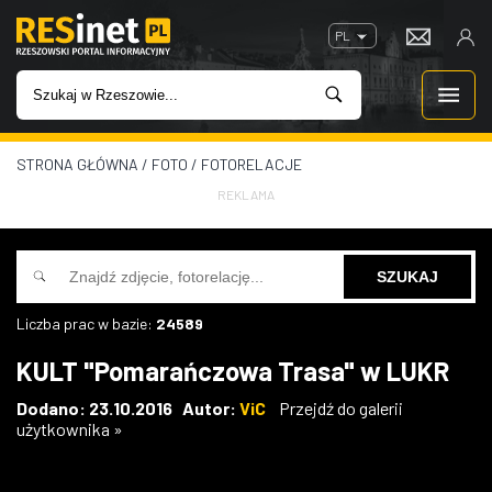
PL
STRONA GŁÓWNA
/
FOTO
/
FOTORELACJE
WIADOMOŚCI
REKLAMA
INWESTYCJE
IMPREZY
Liczba prac w bazie:
24589
ROZRYWKA
KULT "Pomarańczowa Trasa" w LUKR
W KINACH
Dodano: 23.10.2016 Autor:
ViC
Przejdź do galerii
użytkownika »
GASTRONOMIA