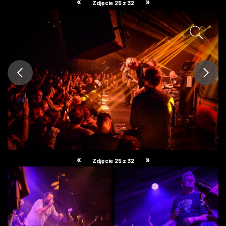
«
»
Zdjęcie 25 z 32
ZDJĘCIA
W RZESZOWIE
«
»
Zdjęcie 25 z 32