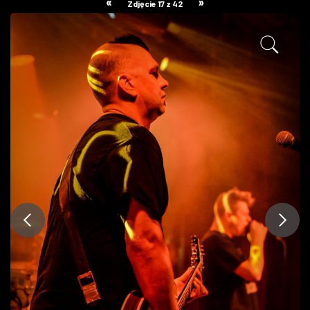
«
»
Zdjęcie 17 z 42
ZDJĘCIA
W RZESZOWIE