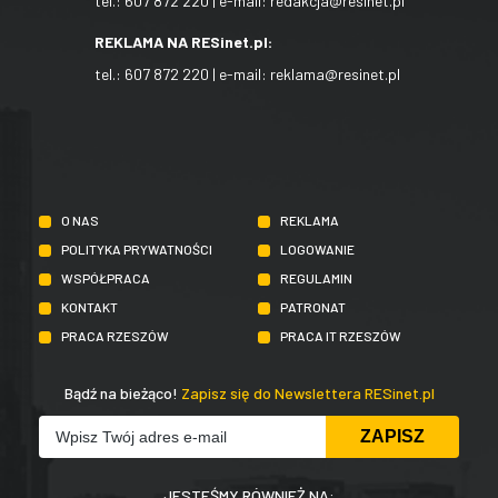
tel.:
607 872 220
| e-mail:
redakcja@resinet.pl
REKLAMA NA RESinet.pl:
tel.:
607 872 220
| e-mail:
reklama@resinet.pl
O NAS
REKLAMA
POLITYKA PRYWATNOŚCI
LOGOWANIE
WSPÓŁPRACA
REGULAMIN
KONTAKT
PATRONAT
PRACA RZESZÓW
PRACA IT RZESZÓW
Bądź na bieżąco!
Zapisz się do Newslettera RESinet.pl
JESTEŚMY RÓWNIEŻ NA: