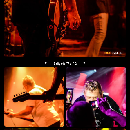
«
»
Zdjęcie 17 z 42