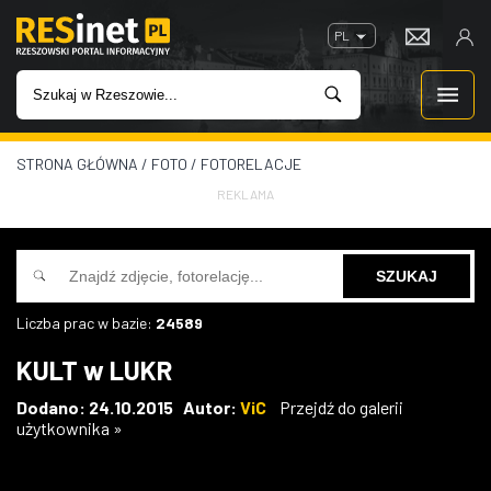
PL
STRONA GŁÓWNA
/
FOTO
/
FOTORELACJE
WIADOMOŚCI
REKLAMA
INWESTYCJE
IMPREZY
Liczba prac w bazie:
24589
ROZRYWKA
KULT w LUKR
W KINACH
Dodano: 24.10.2015 Autor:
ViC
Przejdź do galerii
użytkownika »
GASTRONOMIA