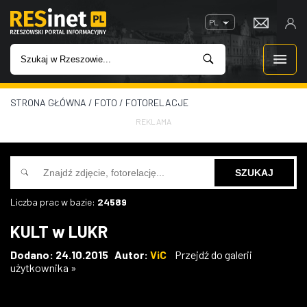
PL
STRONA GŁÓWNA
/
FOTO
/
FOTORELACJE
WIADOMOŚCI
REKLAMA
INWESTYCJE
IMPREZY
Liczba prac w bazie:
24589
ROZRYWKA
KULT w LUKR
W KINACH
Dodano: 24.10.2015 Autor:
ViC
Przejdź do galerii
użytkownika »
GASTRONOMIA