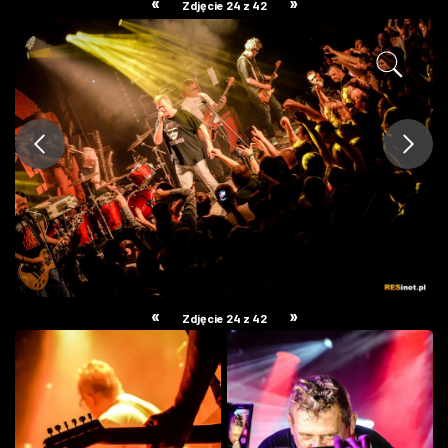
«
»
Zdjęcie 24 z 42
ZDJĘCIA
W RZESZOWIE
«
»
Zdjęcie 24 z 42