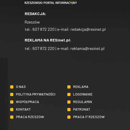
REDAKCJA:
Rzeszów
tel.:
607 872 220
| e-mail:
redakcja@resinet.pl
REKLAMA NA RESinet.pl:
tel.:
607 872 220
| e-mail:
reklama@resinet.pl
O NAS
REKLAMA
POLITYKA PRYWATNOŚCI
LOGOWANIE
WSPÓŁPRACA
REGULAMIN
KONTAKT
PATRONAT
PRACA RZESZÓW
PRACA IT RZESZÓW