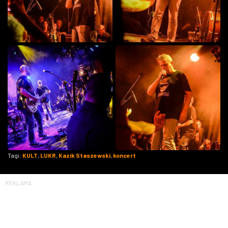
Tagi:
KULT
,
LUKR
,
Kazik Staszewski
,
koncert
REKLAMA