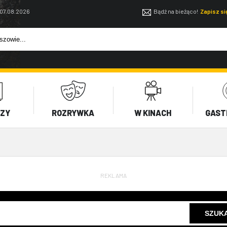
 07.08.2026
Bądź na bieżąco!
Zapisz s
EZY
ROZRYWKA
W KINACH
GAST
REKLAMA