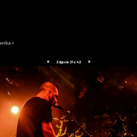
ownika »
«
»
Zdjęcie 21 z 42