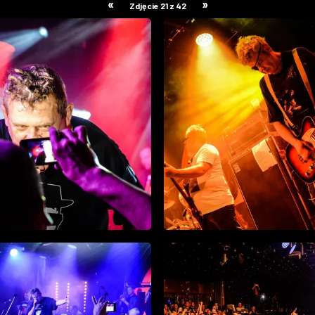
«
»
Zdjęcie 21 z 42