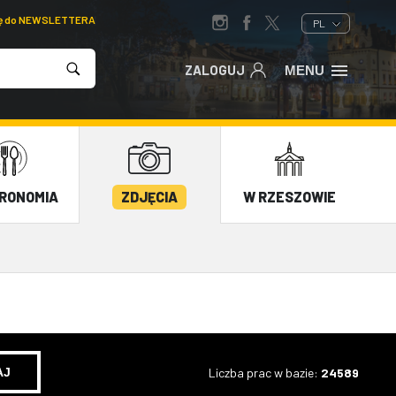
ię do NEWSLETTERA
PL
ZALOGUJ
MENU
RONOMIA
ZDJĘCIA
W RZESZOWIE
Liczba prac w bazie:
24589