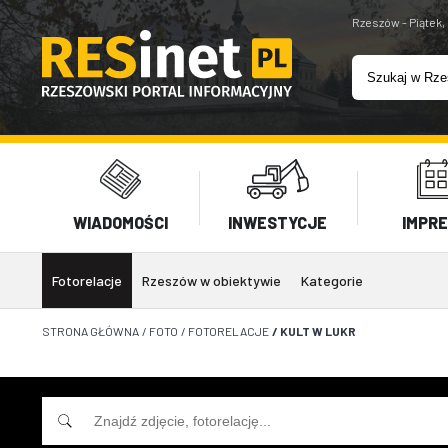
Rzeszów - Piątek,
WIADOMOŚCI
INWESTYCJE
IMPR
Fotorelacje
Rzeszów w obiektywie
Kategorie
STRONA GŁÓWNA
/
FOTO
/
FOTORELACJE
/
KULT W LUKR