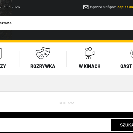
, 08.08.2026
Bądź na bieżąco!
Zapisz s
EZY
ROZRYWKA
W KINACH
GAST
REKLAMA