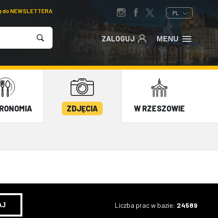
ię do NEWSLETTERA
PL
ZALOGUJ
MENU
RONOMIA
ZDJĘCIA
W RZESZOWIE
Liczba prac w bazie:
24589