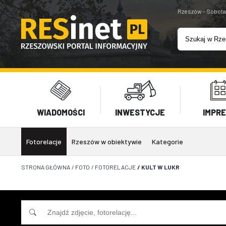
Rzeszów - Sobota
WIADOMOŚCI
INWESTYCJE
IMPR
Fotorelacje
Rzeszów w obiektywie
Kategorie
STRONA GŁÓWNA
/
FOTO
/
FOTORELACJE
/
KULT W LUKR