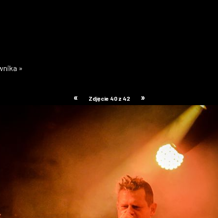
ownika »
«
»
Zdjęcie 40 z 42