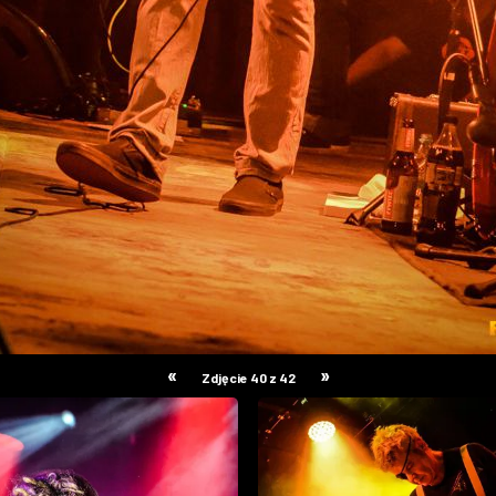
«
»
Zdjęcie 40 z 42