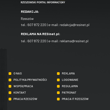
REDAKCJA:
Rzeszów
tel.:
607 872 220
| e-mail:
redakcja@resinet.pl
REKLAMA NA RESinet.pl:
tel.:
607 872 220
| e-mail:
reklama@resinet.pl
O NAS
REKLAMA
POLITYKA PRYWATNOŚCI
LOGOWANIE
WSPÓŁPRACA
REGULAMIN
KONTAKT
PATRONAT
PRACA RZESZÓW
PRACA IT RZESZÓW