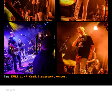
Tagi:
KULT
,
LUKR
,
Kazik Staszewski
,
koncert
REKLAMA