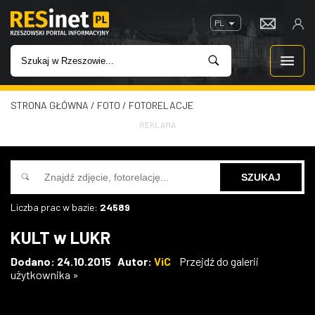
PL
STRONA GŁÓWNA
/
FOTO
/
FOTORELACJE
WIADOMOŚCI
REKLAMA
INWESTYCJE
IMPREZY
Liczba prac w bazie:
24589
ROZRYWKA
KULT w LUKR
W KINACH
Dodano: 24.10.2015 Autor:
ViC
Przejdź do galerii
użytkownika »
GASTRONOMIA