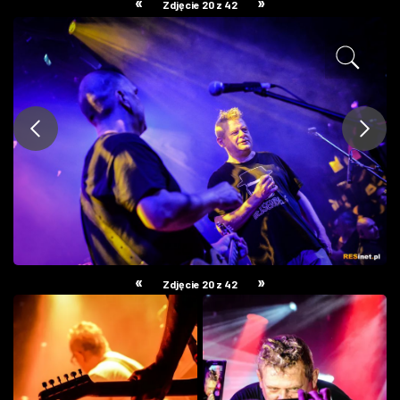
«
»
Zdjęcie 20 z 42
ZDJĘCIA
W RZESZOWIE
«
»
Zdjęcie 20 z 42