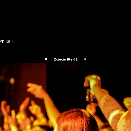
ownika »
«
»
Zdjęcie 18 z 42