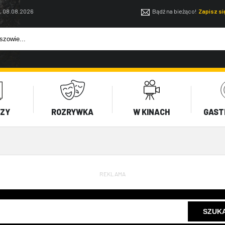
, 08.08.2026
Bądź na bieżąco!
Zapisz s
EZY
ROZRYWKA
W KINACH
GAST
REKLAMA