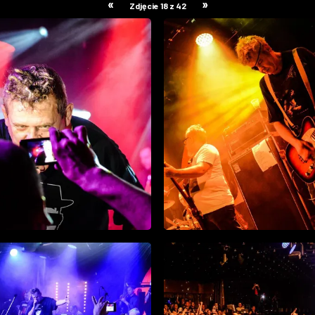
«
»
Zdjęcie 18 z 42