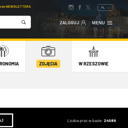
ię do NEWSLETTERA
PL
ZALOGUJ
MENU
RONOMIA
ZDJĘCIA
W RZESZOWIE
Liczba prac w bazie:
24589