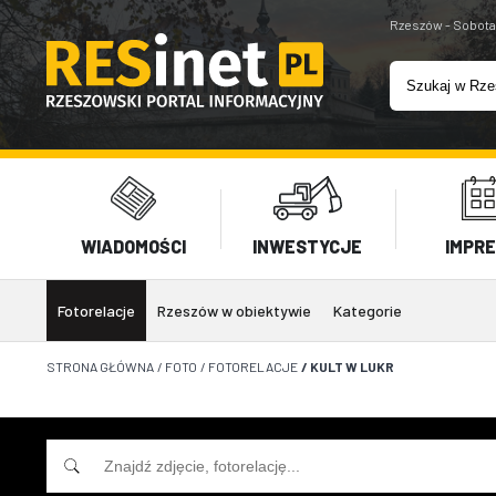
Rzeszów - Sobota
WIADOMOŚCI
INWESTYCJE
IMPR
Fotorelacje
Rzeszów w obiektywie
Kategorie
STRONA GŁÓWNA
/
FOTO
/
FOTORELACJE
/
KULT W LUKR