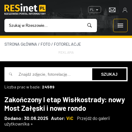
PL
STRONA GŁÓWNA
/
FOTO
/
FOTORELACJE
WIADOMOŚCI
REKLAMA
INWESTYCJE
IMPREZY
Liczba prac w bazie:
24589
ROZRYWKA
Zakończony I etap Wisłkostrady: nowy
Most Załęski i nowe rondo
W KINACH
Dodano: 30.06.2025 Autor:
ViC
Przejdź do galerii
użytkownika »
GASTRONOMIA