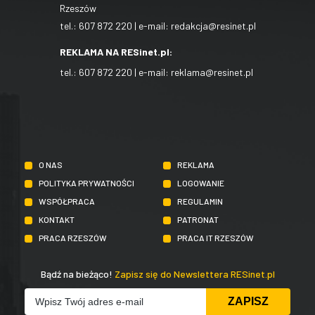
Rzeszów
tel.:
607 872 220
| e-mail:
redakcja@resinet.pl
REKLAMA NA RESinet.pl:
tel.:
607 872 220
| e-mail:
reklama@resinet.pl
O NAS
REKLAMA
POLITYKA PRYWATNOŚCI
LOGOWANIE
WSPÓŁPRACA
REGULAMIN
KONTAKT
PATRONAT
PRACA RZESZÓW
PRACA IT RZESZÓW
Bądź na bieżąco!
Zapisz się do Newslettera RESinet.pl