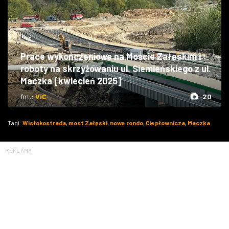
Prace wykończeniowe na Moście Załęskim i
roboty na skrzyżowaniu ul. Siemieńskiego z ul.
Maczka [kwiecień 2025]
fot.:
ViC
20
Tagi:
Wisłokostrada
,
most Załęski
,
nowe rondo
,
Ciepłownicza
,
Maczka
REKLAMA