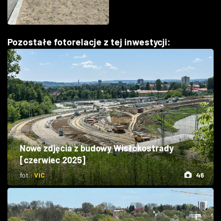
Pozostałe fotorelacje z tej inwestycji:
Nowe zdjęcia z budowy Wisłokostrady
[czerwiec 2025]
fot.:
ViC
46