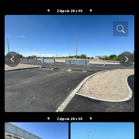
ZDJĘCIA
«
»
Zdjęcie 28 z 55
W RZESZOWIE
«
»
Zdjęcie 28 z 55