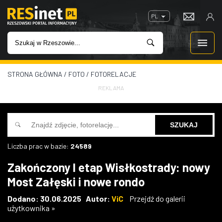
PL
STRONA GŁÓWNA
/
FOTO
/
FOTORELACJE
WIADOMOŚCI
REKLAMA
INWESTYCJE
IMPREZY
Liczba prac w bazie:
24589
ROZRYWKA
Zakończony I etap Wisłkostrady: nowy
Most Załęski i nowe rondo
W KINACH
Dodano: 30.06.2025 Autor:
ViC
Przejdź do galerii
użytkownika »
GASTRONOMIA