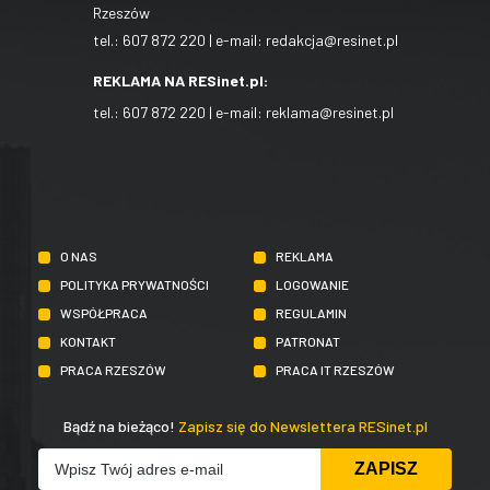
Rzeszów
tel.:
607 872 220
| e-mail:
redakcja@resinet.pl
REKLAMA NA RESinet.pl:
tel.:
607 872 220
| e-mail:
reklama@resinet.pl
O NAS
REKLAMA
POLITYKA PRYWATNOŚCI
LOGOWANIE
WSPÓŁPRACA
REGULAMIN
KONTAKT
PATRONAT
PRACA RZESZÓW
PRACA IT RZESZÓW
Bądź na bieżąco!
Zapisz się do Newslettera RESinet.pl