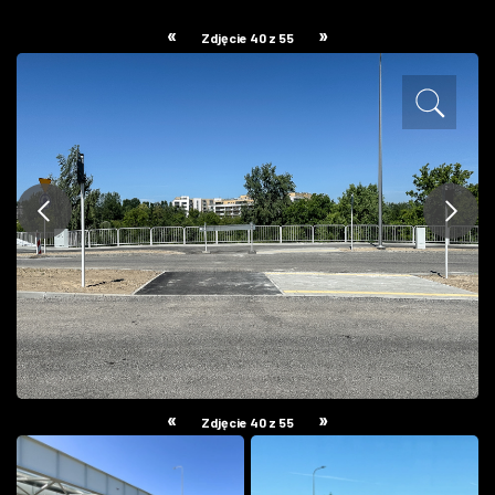
ZDJĘCIA
«
»
Zdjęcie 40 z 55
W RZESZOWIE
«
»
Zdjęcie 40 z 55