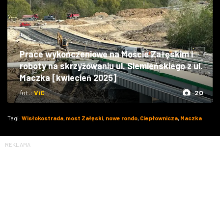
Prace wykończeniowe na Moście Załęskim i
roboty na skrzyżowaniu ul. Siemieńskiego z ul.
Maczka [kwiecień 2025]
fot.:
ViC
20
Tagi:
Wisłokostrada
,
most Załęski
,
nowe rondo
,
Ciepłownicza
,
Maczka
REKLAMA