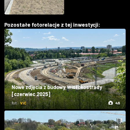
Pozostałe fotorelacje z tej inwestycji:
Nowe zdjęcia z budowy Wisłokostrady
[czerwiec 2025]
fot.:
ViC
46