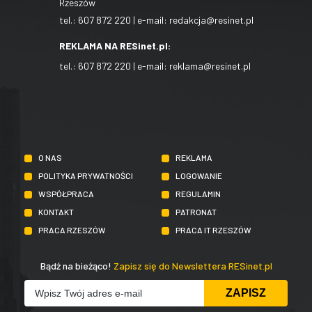
Rzeszów
tel.:
607 872 220
| e-mail:
redakcja@resinet.pl
REKLAMA NA RESinet.pl:
tel.:
607 872 220
| e-mail:
reklama@resinet.pl
O NAS
REKLAMA
POLITYKA PRYWATNOŚCI
LOGOWANIE
WSPÓŁPRACA
REGULAMIN
KONTAKT
PATRONAT
PRACA RZESZÓW
PRACA IT RZESZÓW
Bądź na bieżąco!
Zapisz się do Newslettera RESinet.pl