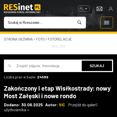
PL
STRONA GŁÓWNA
/
FOTO
/
FOTORELACJE
WIADOMOŚCI
REKLAMA
INWESTYCJE
IMPREZY
Liczba prac w bazie:
24589
ROZRYWKA
Zakończony I etap Wisłkostrady: nowy
Most Załęski i nowe rondo
W KINACH
Dodano: 30.06.2025 Autor:
ViC
Przejdź do galerii
użytkownika »
GASTRONOMIA