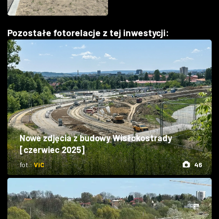
Pozostałe fotorelacje z tej inwestycji:
Nowe zdjęcia z budowy Wisłokostrady
[czerwiec 2025]
fot.:
ViC
46