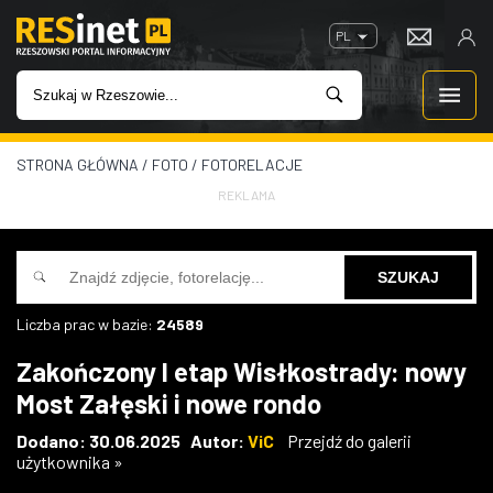
PL
STRONA GŁÓWNA
/
FOTO
/
FOTORELACJE
WIADOMOŚCI
REKLAMA
INWESTYCJE
IMPREZY
Liczba prac w bazie:
24589
ROZRYWKA
Zakończony I etap Wisłkostrady: nowy
Most Załęski i nowe rondo
W KINACH
Dodano: 30.06.2025 Autor:
ViC
Przejdź do galerii
użytkownika »
GASTRONOMIA