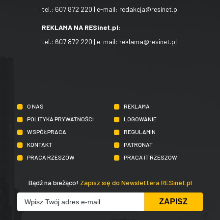
tel.:
607 872 220
| e-mail:
redakcja@resinet.pl
REKLAMA NA RESinet.pl:
tel.:
607 872 220
| e-mail:
reklama@resinet.pl
O NAS
REKLAMA
POLITYKA PRYWATNOŚCI
LOGOWANIE
WSPÓŁPRACA
REGULAMIN
KONTAKT
PATRONAT
PRACA RZESZÓW
PRACA IT RZESZÓW
Bądź na bieżąco!
Zapisz się do Newslettera RESinet.pl