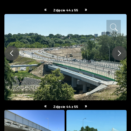
ZDJĘCIA
«
»
Zdjęcie 44 z 55
W RZESZOWIE
«
»
Zdjęcie 44 z 55