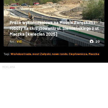
Prace wykończeniowe na Moście Załęskim i
roboty na skrzyżowaniu ul. Siemieńskiego z ul.
Maczka [kwiecień 2025]
fot.:
ViC
20
Tagi:
Wisłokostrada
,
most Załęski
,
nowe rondo
,
Ciepłownicza
,
Maczka
REKLAMA