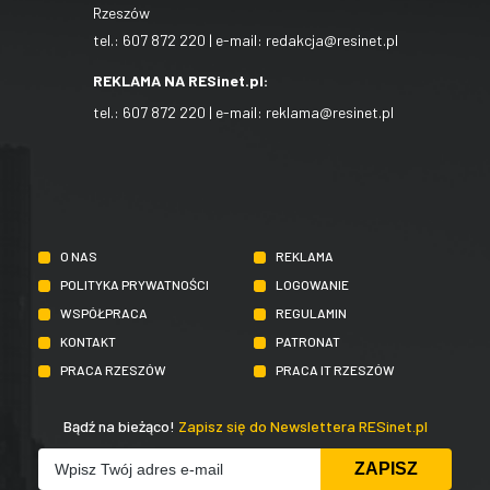
Rzeszów
tel.:
607 872 220
| e-mail:
redakcja@resinet.pl
REKLAMA NA RESinet.pl:
tel.:
607 872 220
| e-mail:
reklama@resinet.pl
O NAS
REKLAMA
POLITYKA PRYWATNOŚCI
LOGOWANIE
WSPÓŁPRACA
REGULAMIN
KONTAKT
PATRONAT
PRACA RZESZÓW
PRACA IT RZESZÓW
Bądź na bieżąco!
Zapisz się do Newslettera RESinet.pl