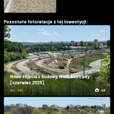
Pozostałe fotorelacje z tej inwestycji:
Nowe zdjęcia z budowy Wisłokostrady
[czerwiec 2025]
fot.:
ViC
46