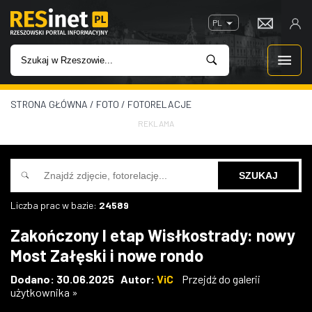
PL
STRONA GŁÓWNA
/
FOTO
/
FOTORELACJE
WIADOMOŚCI
REKLAMA
INWESTYCJE
IMPREZY
Liczba prac w bazie:
24589
ROZRYWKA
Zakończony I etap Wisłkostrady: nowy
Most Załęski i nowe rondo
W KINACH
Dodano: 30.06.2025 Autor:
ViC
Przejdź do galerii
użytkownika »
GASTRONOMIA