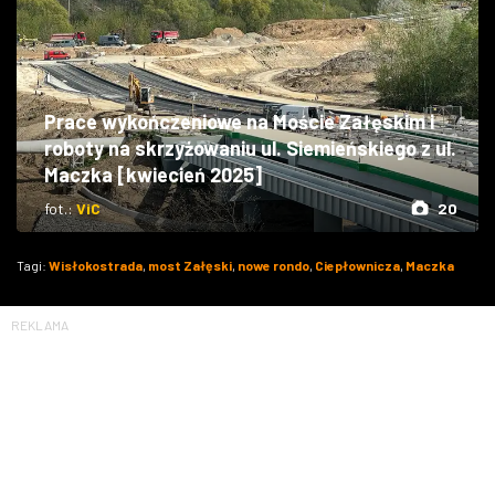
Prace wykończeniowe na Moście Załęskim i
roboty na skrzyżowaniu ul. Siemieńskiego z ul.
Maczka [kwiecień 2025]
fot.:
ViC
20
Tagi:
Wisłokostrada
,
most Załęski
,
nowe rondo
,
Ciepłownicza
,
Maczka
REKLAMA