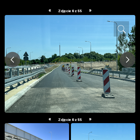
ZDJĘCIA
«
»
Zdjęcie 6 z 55
W RZESZOWIE
«
»
Zdjęcie 6 z 55