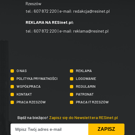
Rzeszów
tel.:
607 872 220
| e-mail:
redakcja@resinet.pl
REKLAMA NA RESinet.pl:
tel.:
607 872 220
| e-mail:
reklama@resinet.pl
O NAS
REKLAMA
POLITYKA PRYWATNOŚCI
LOGOWANIE
WSPÓŁPRACA
REGULAMIN
KONTAKT
PATRONAT
PRACA RZESZÓW
PRACA IT RZESZÓW
Bądź na bieżąco!
Zapisz się do Newslettera RESinet.pl