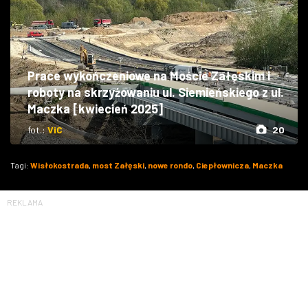
Prace wykończeniowe na Moście Załęskim i
roboty na skrzyżowaniu ul. Siemieńskiego z ul.
Maczka [kwiecień 2025]
fot.:
ViC
20
Tagi:
Wisłokostrada
,
most Załęski
,
nowe rondo
,
Ciepłownicza
,
Maczka
REKLAMA