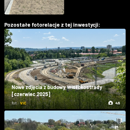
Pozostałe fotorelacje z tej inwestycji:
Nowe zdjęcia z budowy Wisłokostrady
[czerwiec 2025]
fot.:
ViC
46