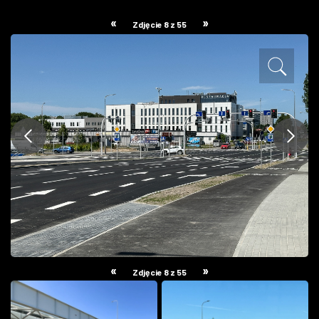
ZDJĘCIA
«
»
Zdjęcie 8 z 55
W RZESZOWIE
«
»
Zdjęcie 8 z 55