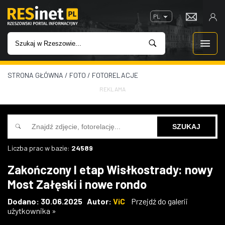
PL
STRONA GŁÓWNA
/
FOTO
/
FOTORELACJE
WIADOMOŚCI
REKLAMA
INWESTYCJE
IMPREZY
Liczba prac w bazie:
24589
ROZRYWKA
Zakończony I etap Wisłkostrady: nowy
Most Załęski i nowe rondo
W KINACH
Dodano: 30.06.2025 Autor:
ViC
Przejdź do galerii
użytkownika »
GASTRONOMIA