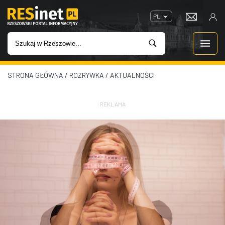
PL
STRONA GŁÓWNA
/
ROZRYWKA
/
AKTUALNOŚCI
WIADOMOŚCI
INWESTYCJE
REKLAMA
IMPREZY
ROZRYWKA
W KINACH
GASTRONOMIA