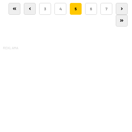
3
4
5
6
7
REKLAMA