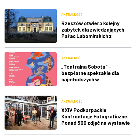
AKTUALNOŚCI
Rzeszów otwiera kolejny
zabytek dla zwiedzających -
Pałac Lubomirskich z
przewodnikiem
AKTUALNOŚCI
„Teatralna Sobota" –
bezpłatne spektakle dla
najmłodszych w
Rzeszowskich Piwnicach
AKTUALNOŚCI
XXIV Podkarpackie
Konfrontacje Fotograficzne.
Ponad 300 zdjęć na wystawie
w Galerii WDK