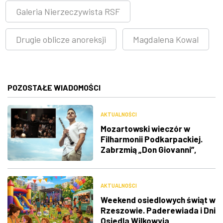
Galeria Nierzeczywista RSF
Drugie oblicze anoreksji
Magdalena Kowal
POZOSTAŁE WIADOMOŚCI
AKTUALNOŚCI
Mozartowski wieczór w
Filharmonii Podkarpackiej.
Zabrzmią „Don Giovanni”,
Koncert klarnetowy i
„Jowiszowa”
AKTUALNOŚCI
Weekend osiedlowych świąt w
Rzeszowie. Paderewiada i Dni
Osiedla Wilkowyja