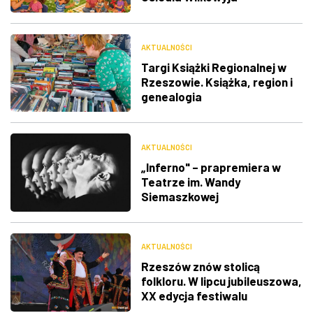
AKTUALNOŚCI
Targi Książki Regionalnej w
Rzeszowie. Książka, region i
genealogia
AKTUALNOŚCI
„Inferno" – prapremiera w
Teatrze im. Wandy
Siemaszkowej
AKTUALNOŚCI
Rzeszów znów stolicą
folkloru. W lipcu jubileuszowa,
XX edycja festiwalu
polonijnego