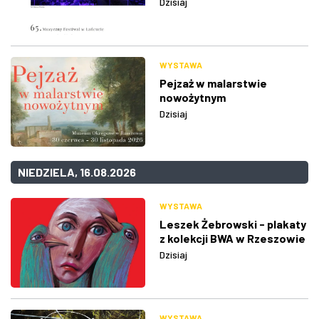
Dzisiaj
WYSTAWA
Pejzaż w malarstwie
nowożytnym
Dzisiaj
NIEDZIELA, 16.08.2026
WYSTAWA
Leszek Żebrowski - plakaty
z kolekcji BWA w Rzeszowie
Dzisiaj
WYSTAWA