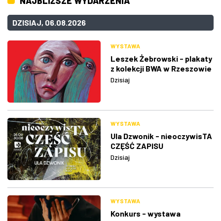
NAJBLIŻSZE WYDARZENIA
DZISIAJ, 06.08.2026
WYSTAWA
Leszek Żebrowski - plakaty
z kolekcji BWA w Rzeszowie
Dzisiaj
WYSTAWA
Ula Dzwonik - nieoczywisTA
CZĘŚĆ ZAPISU
Dzisiaj
WYSTAWA
Konkurs - wystawa