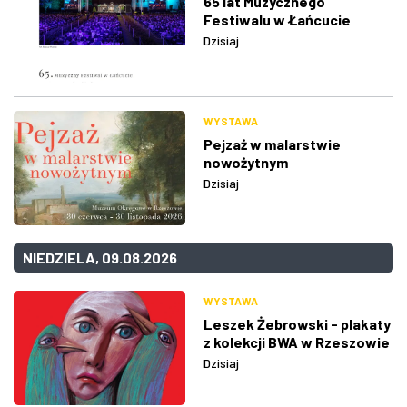
65 lat Muzycznego
Festiwalu w Łańcucie
Dzisiaj
WYSTAWA
Pejzaż w malarstwie
nowożytnym
Dzisiaj
NIEDZIELA, 09.08.2026
WYSTAWA
Leszek Żebrowski - plakaty
z kolekcji BWA w Rzeszowie
Dzisiaj