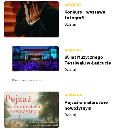
WYSTAWA
Konkurs - wystawa
fotografii
Dzisiaj
WYSTAWA
65 lat Muzycznego
Festiwalu w Łańcucie
Dzisiaj
WYSTAWA
Pejzaż w malarstwie
nowożytnym
Dzisiaj