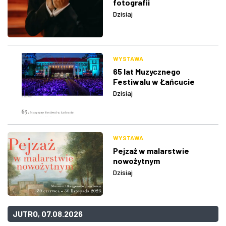
fotografii
Dzisiaj
WYSTAWA
65 lat Muzycznego
Festiwalu w Łańcucie
Dzisiaj
WYSTAWA
Pejzaż w malarstwie
nowożytnym
Dzisiaj
JUTRO, 07.08.2026