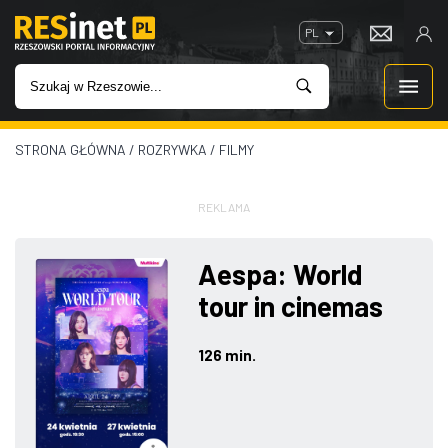
PL
STRONA GŁÓWNA
/
ROZRYWKA
/
FILMY
WIADOMOŚCI
INWESTYCJE
REKLAMA
IMPREZY
Aespa: World
tour in cinemas
ROZRYWKA
126 min.
W KINACH
GASTRONOMIA