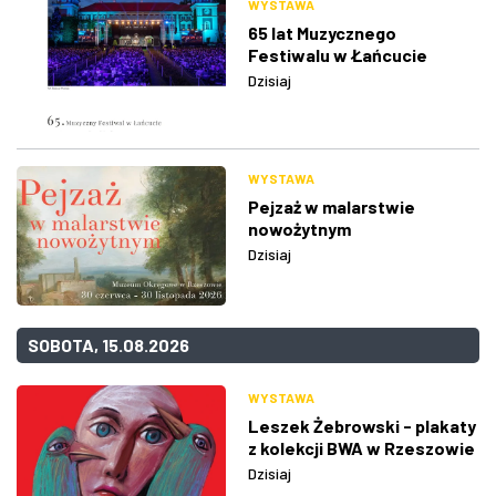
WYSTAWA
65 lat Muzycznego
Festiwalu w Łańcucie
Dzisiaj
WYSTAWA
Pejzaż w malarstwie
nowożytnym
Dzisiaj
SOBOTA, 15.08.2026
WYSTAWA
Leszek Żebrowski - plakaty
z kolekcji BWA w Rzeszowie
Dzisiaj