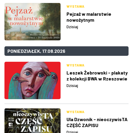
WYSTAWA
Pejzaż w malarstwie
nowożytnym
Dzisiaj
PONIEDZIAŁEK, 17.08.2026
WYSTAWA
Leszek Żebrowski - plakaty
z kolekcji BWA w Rzeszowie
Dzisiaj
WYSTAWA
Ula Dzwonik - nieoczywisTA
CZĘŚĆ ZAPISU
Dzisiaj