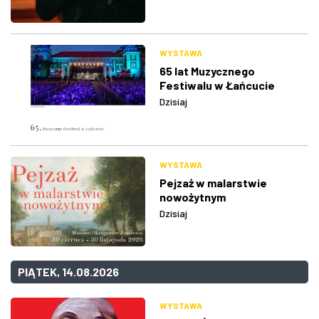
WYSTAWA
65 lat Muzycznego
Festiwalu w Łańcucie
Dzisiaj
WYSTAWA
Pejzaż w malarstwie
nowożytnym
Dzisiaj
PIĄTEK, 14.08.2026
WYSTAWA