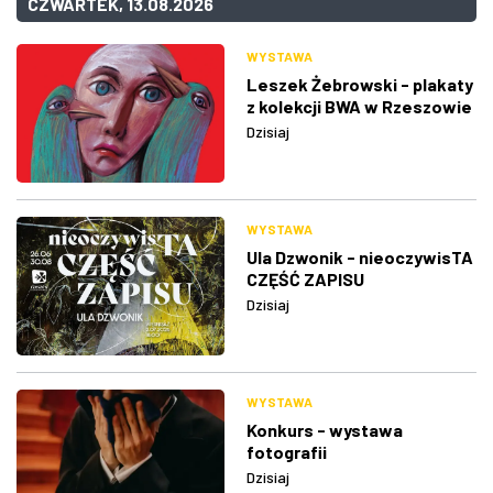
CZWARTEK, 13.08.2026
WYSTAWA
Leszek Żebrowski - plakaty
z kolekcji BWA w Rzeszowie
Dzisiaj
WYSTAWA
Ula Dzwonik - nieoczywisTA
CZĘŚĆ ZAPISU
Dzisiaj
WYSTAWA
Konkurs - wystawa
fotografii
Dzisiaj