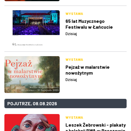
WYSTAWA
65 lat Muzycznego
Festiwalu w Łańcucie
Dzisiaj
WYSTAWA
Pejzaż w malarstwie
nowożytnym
Dzisiaj
POJUTRZE, 08.08.2026
WYSTAWA
Leszek Żebrowski - plakaty
z kolekcji BWA w Rzeszowie