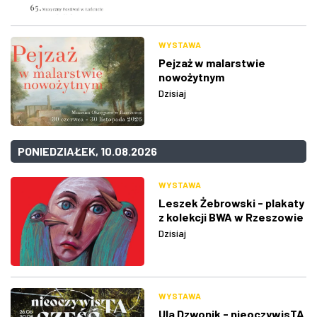
WYSTAWA
Pejzaż w malarstwie
nowożytnym
Dzisiaj
PONIEDZIAŁEK, 10.08.2026
WYSTAWA
Leszek Żebrowski - plakaty
z kolekcji BWA w Rzeszowie
Dzisiaj
WYSTAWA
Ula Dzwonik - nieoczywisTA