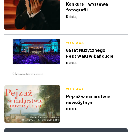
Konkurs - wystawa
fotografii
Dzisiaj
WYSTAWA
65 lat Muzycznego
Festiwalu w Łańcucie
Dzisiaj
WYSTAWA
Pejzaż w malarstwie
nowożytnym
Dzisiaj