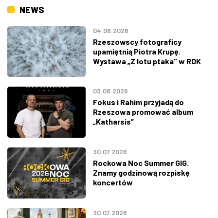
NEWS
04.08.2026
Rzeszowscy fotograficy
upamiętnią Piotra Krupę.
Wystawa „Z lotu ptaka" w RDK
03.08.2026
Fokus i Rahim przyjadą do
Rzeszowa promować album
„Katharsis”
30.07.2026
Rockowa Noc Summer GIG.
Znamy godzinową rozpiskę
koncertów
30.07.2026