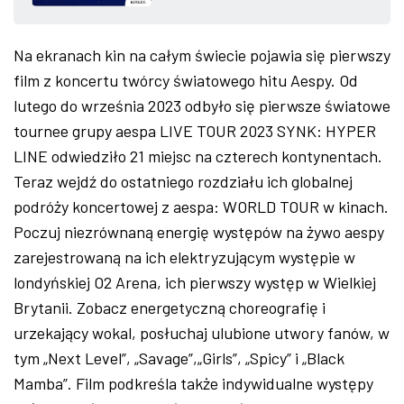
ZDJĘCIA
Na ekranach kin na całym świecie pojawia się pierwszy
W RZESZOWIE
film z koncertu twórcy światowego hitu Aespy. Od
lutego do września 2023 odbyło się pierwsze światowe
tournee grupy aespa LIVE TOUR 2023 SYNK: HYPER
LINE odwiedziło 21 miejsc na czterech kontynentach.
Teraz wejdź do ostatniego rozdziału ich globalnej
podróży koncertowej z aespa: WORLD TOUR w kinach.
Poczuj niezrównaną energię występów na żywo aespy
zarejestrowaną na ich elektryzującym występie w
londyńskiej O2 Arena, ich pierwszy występ w Wielkiej
Brytanii. Zobacz energetyczną choreografię i
urzekający wokal, posłuchaj ulubione utwory fanów, w
tym „Next Level”, „Savage”,„Girls”, „Spicy” i „Black
Mamba”. Film podkreśla także indywidualne występy