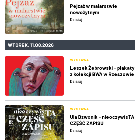
Pejzaż w malarstwie
nowożytnym
Dzisiaj
WTOREK, 11.08.2026
WYSTAWA
Leszek Żebrowski - plakaty
z kolekcji BWA w Rzeszowie
Dzisiaj
WYSTAWA
Ula Dzwonik - nieoczywisTA
CZĘŚĆ ZAPISU
Dzisiaj