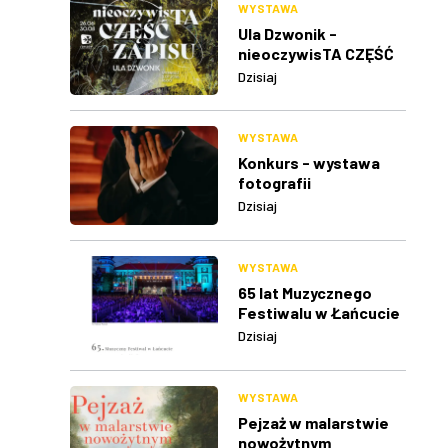
WYSTAWA
Ula Dzwonik -
nieoczywisTA CZĘŚĆ
ZAPISU
Dzisiaj
WYSTAWA
Konkurs - wystawa
fotografii
Dzisiaj
WYSTAWA
65 lat Muzycznego
Festiwalu w Łańcucie
Dzisiaj
WYSTAWA
Pejzaż w malarstwie
nowożytnym