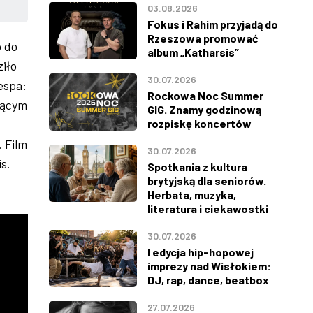
03.08.2026
Fokus i Rahim przyjadą do
Rzeszowa promować
o do
album „Katharsis”
iło
30.07.2026
espa:
Rockowa Noc Summer
jącym
GIG. Znamy godzinową
rozpiskę koncertów
. Film
30.07.2026
s.
Spotkania z kultura
brytyjską dla seniorów.
Herbata, muzyka,
literatura i ciekawostki
30.07.2026
I edycja hip-hopowej
imprezy nad Wisłokiem:
DJ, rap, dance, beatbox
27.07.2026