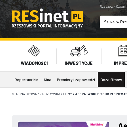
Rzeszów - Czwart
WIADOMOŚCI
INWESTYCJE
IMPR
Repertuar kin
Kina
Premiery i zapowiedzi
Baza filmów
STRONA GŁÓWNA
/
ROZRYWKA
/
FILMY
/
AESPA: WORLD TOUR IN CINEMA
Ae