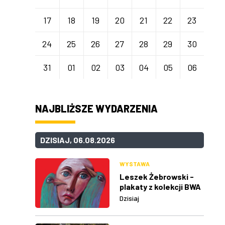
17
18
19
20
21
22
23
24
25
26
27
28
29
30
31
01
02
03
04
05
06
NAJBLIŻSZE WYDARZENIA
DZISIAJ, 06.08.2026
WYSTAWA
Leszek Żebrowski -
plakaty z kolekcji BWA
w Rzeszowie
Dzisiaj