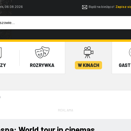
ek, 06.08.2026
Bądź na bieżąco!
Zapisz s
EZY
ROZRYWKA
W KINACH
GAST
S
REKLAMA
spa: World tour in cinemas