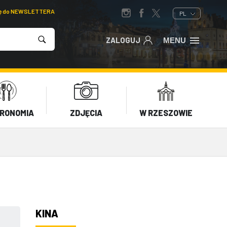
ię do NEWSLETTERA
PL
ZALOGUJ
MENU
RONOMIA
ZDJĘCIA
W RZESZOWIE
KINA