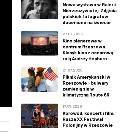
Nowa wystawa w Galerii
Nierzeczywistej. Zdjęcia
polskich fotografów
docenione na świecie
27.07.2026
Kino plenerowe w
centrum Rzeszowa.
Klasyk kina z oscarową
rolą Audrey Hepburn
21.07.2026
Piknik Amerykański w
Rzeszowie - bulwary
zamienią się w
klimatyczną Route 66
17.07.2026
Korowód, koncert i film.
Rusza XX Festiwal
Polonijny w Rzeszowie
WTOREK
ŚRODA