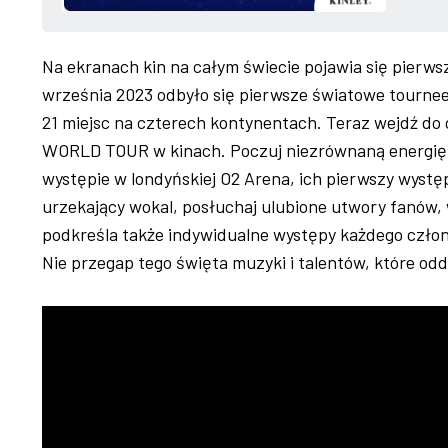
Na ekranach kin na całym świecie pojawia się pierws
września 2023 odbyło się pierwsze światowe tourn
21 miejsc na czterech kontynentach. Teraz wejdź do 
WORLD TOUR w kinach. Poczuj niezrównaną energię 
występie w londyńskiej O2 Arena, ich pierwszy występ
urzekający wokal, posłuchaj ulubione utwory fanów, w 
podkreśla także indywidualne występy każdego czło
Nie przegap tego święta muzyki i talentów, które od