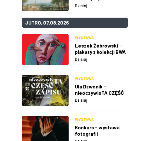
Dzisiaj
JUTRO, 07.08.2026
WYSTAWA
Leszek Żebrowski -
plakaty z kolekcji BWA
w Rzeszowie
Dzisiaj
WYSTAWA
Ula Dzwonik -
nieoczywisTA CZĘŚĆ
ZAPISU
Dzisiaj
WYSTAWA
Konkurs - wystawa
fotografii
Dzisiaj