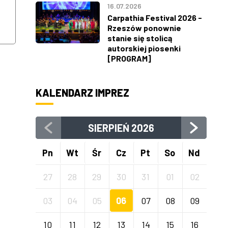
16.07.2026
11
12
Carpathia Festival 2026 -
Rzeszów ponownie
SIERPNIA
SIERPNIA
stanie się stolicą
autorskiej piosenki
[PROGRAM]
KALENDARZ IMPREZ
SIERPIEŃ
2026
Pn
Wt
Śr
Cz
Pt
So
Nd
27
28
29
30
31
01
02
03
04
05
06
07
08
09
10
11
12
13
14
15
16