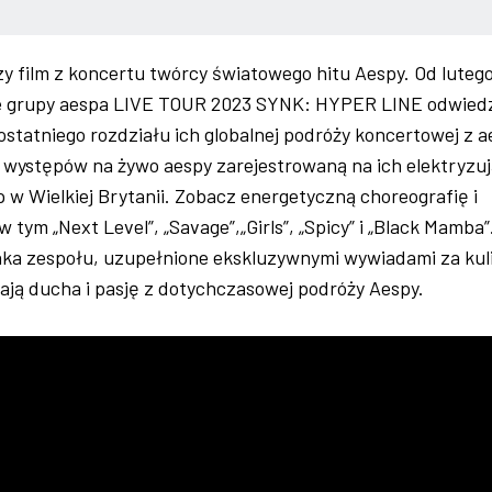
zy film z koncertu twórcy światowego hitu Aespy. Od luteg
ee grupy aespa LIVE TOUR 2023 SYNK: HYPER LINE odwiedz
ostatniego rozdziału ich globalnej podróży koncertowej z a
występów na żywo aespy zarejestrowaną na ich elektryzu
 w Wielkiej Brytanii. Zobacz energetyczną choreografię i
tym „Next Level”, „Savage”,„Girls”, „Spicy” i „Black Mamba”
nka zespołu, uzupełnione ekskluzywnymi wywiadami za kuli
dają ducha i pasję z dotychczasowej podróży Aespy.