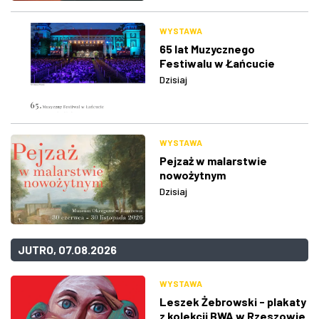
WYSTAWA
65 lat Muzycznego
Festiwalu w Łańcucie
Dzisiaj
WYSTAWA
Pejzaż w malarstwie
nowożytnym
Dzisiaj
JUTRO, 07.08.2026
WYSTAWA
Leszek Żebrowski - plakaty
z kolekcji BWA w Rzeszowie