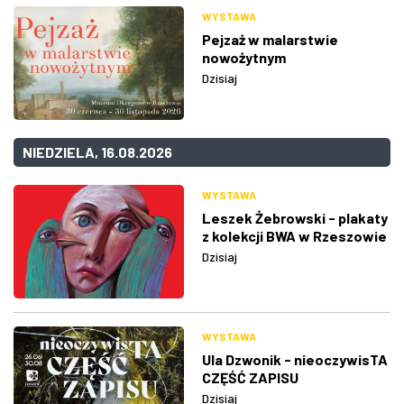
WYSTAWA
Pejzaż w malarstwie
nowożytnym
Dzisiaj
NIEDZIELA, 16.08.2026
WYSTAWA
Leszek Żebrowski - plakaty
z kolekcji BWA w Rzeszowie
Dzisiaj
WYSTAWA
Ula Dzwonik - nieoczywisTA
CZĘŚĆ ZAPISU
Dzisiaj