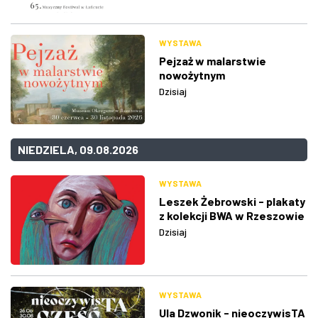
WYSTAWA
Pejzaż w malarstwie
nowożytnym
Dzisiaj
NIEDZIELA, 09.08.2026
WYSTAWA
Leszek Żebrowski - plakaty
z kolekcji BWA w Rzeszowie
Dzisiaj
WYSTAWA
Ula Dzwonik - nieoczywisTA