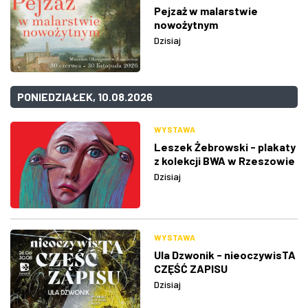
Pejzaż w malarstwie
nowożytnym
Dzisiaj
PONIEDZIAŁEK, 10.08.2026
WYSTAWA
Leszek Żebrowski - plakaty
z kolekcji BWA w Rzeszowie
Dzisiaj
WYSTAWA
Ula Dzwonik - nieoczywisTA
CZĘŚĆ ZAPISU
Dzisiaj