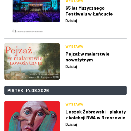
WYSTAWA
65 lat Muzycznego
Festiwalu w Łańcucie
Dzisiaj
WYSTAWA
Pejzaż w malarstwie
nowożytnym
Dzisiaj
PIĄTEK, 14.08.2026
WYSTAWA
Leszek Żebrowski - plakaty
z kolekcji BWA w Rzeszowie
Dzisiaj