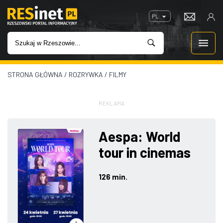
PL
STRONA GŁÓWNA
/
ROZRYWKA
/
FILMY
WIADOMOŚCI
INWESTYCJE
REKLAMA
IMPREZY
Aespa: World
tour in cinemas
ROZRYWKA
126 min.
W KINACH
GASTRONOMIA