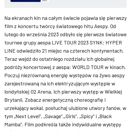
ZDJĘCIA
Na ekranach kin na całym świecie pojawia się pierwszy
W RZESZOWIE
film z koncertu twórcy światowego hitu Aespy. Od
lutego do września 2023 odbyło się pierwsze światowe
tournee grupy aespa LIVE TOUR 2023 SYNK: HYPER
LINE odwiedziło 21 miejsc na czterech kontynentach.
Teraz wejdź do ostatniego rozdziału ich globalnej
podróży koncertowej z aespa: WORLD TOUR w kinach.
Poczuj niezrównaną energię występów na żywo aespy
zarejestrowaną na ich elektryzującym występie w
londyńskiej O2 Arena, ich pierwszy występ w Wielkiej
Brytanii. Zobacz energetyczną choreografię i
urzekający wokal, posłuchaj ulubione utwory fanów, w
tym „Next Level”, „Savage”,„Girls”, „Spicy” i „Black
Mamba”. Film podkreśla także indywidualne występy