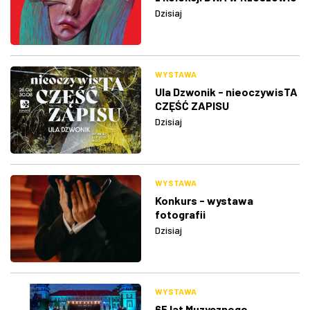
Dzisiaj
WYSTAWA
Ula Dzwonik - nieoczywisTA
CZĘŚĆ ZAPISU
Dzisiaj
WYSTAWA
Konkurs - wystawa
fotografii
Dzisiaj
WYSTAWA
65 lat Muzycznego