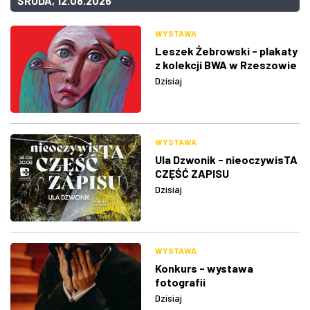
ŚRODA, 12.08.2026
WYSTAWA
Leszek Żebrowski - plakaty
z kolekcji BWA w Rzeszowie
Dzisiaj
WYSTAWA
Ula Dzwonik - nieoczywisTA
CZĘŚĆ ZAPISU
Dzisiaj
WYSTAWA
Konkurs - wystawa
fotografii
Dzisiaj