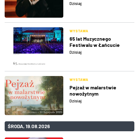
Dzisiaj
WYSTAWA
65 lat Muzycznego
Festiwalu w Łańcucie
Dzisiaj
WYSTAWA
Pejzaż w malarstwie
nowożytnym
Dzisiaj
ŚRODA, 19.08.2026