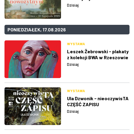
Dzisiaj
PONIEDZIAŁEK, 17.08.2026
WYSTAWA
Leszek Żebrowski - plakaty
z kolekcji BWA w Rzeszowie
Dzisiaj
WYSTAWA
Ula Dzwonik - nieoczywisTA
CZĘŚĆ ZAPISU
Dzisiaj