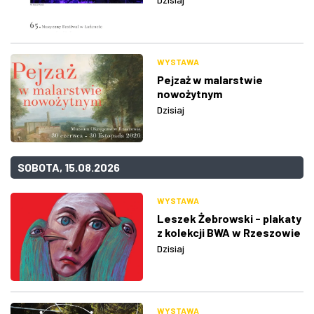
WYSTAWA
Pejzaż w malarstwie
nowożytnym
Dzisiaj
SOBOTA, 15.08.2026
WYSTAWA
Leszek Żebrowski - plakaty
z kolekcji BWA w Rzeszowie
Dzisiaj
WYSTAWA