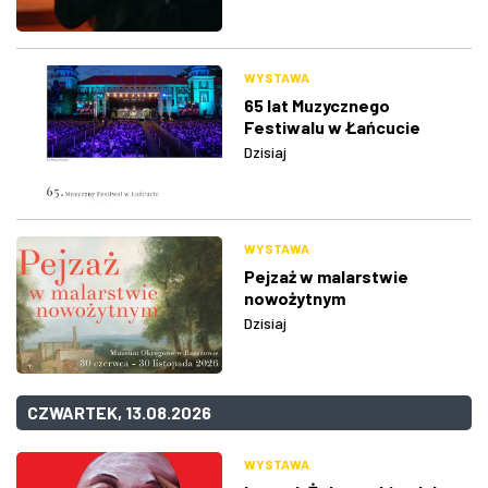
WYSTAWA
65 lat Muzycznego
Festiwalu w Łańcucie
Dzisiaj
WYSTAWA
Pejzaż w malarstwie
nowożytnym
Dzisiaj
CZWARTEK, 13.08.2026
WYSTAWA