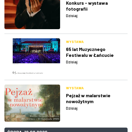
Konkurs - wystawa
fotografii
Dzisiaj
WYSTAWA
65 lat Muzycznego
Festiwalu w Łańcucie
Dzisiaj
WYSTAWA
Pejzaż w malarstwie
nowożytnym
Dzisiaj