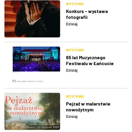
WYSTAWA
Konkurs - wystawa
fotografii
Dzisiaj
WYSTAWA
65 lat Muzycznego
Festiwalu w Łańcucie
Dzisiaj
WYSTAWA
Pejzaż w malarstwie
nowożytnym
Dzisiaj