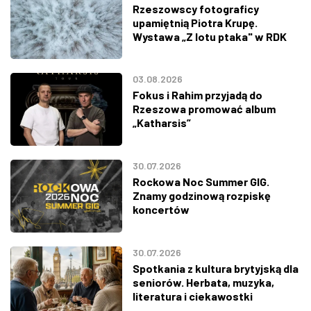
Rzeszowscy fotograficy
upamiętnią Piotra Krupę.
Wystawa „Z lotu ptaka" w RDK
03.08.2026
Fokus i Rahim przyjadą do
Rzeszowa promować album
„Katharsis”
30.07.2026
Rockowa Noc Summer GIG.
Znamy godzinową rozpiskę
koncertów
30.07.2026
Spotkania z kultura brytyjską dla
seniorów. Herbata, muzyka,
literatura i ciekawostki