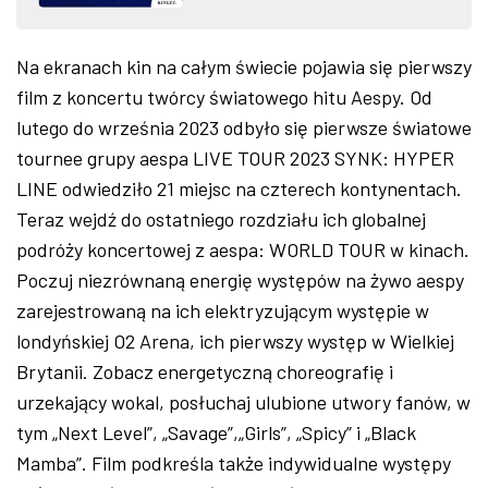
ZDJĘCIA
Na ekranach kin na całym świecie pojawia się pierwszy
W RZESZOWIE
film z koncertu twórcy światowego hitu Aespy. Od
lutego do września 2023 odbyło się pierwsze światowe
tournee grupy aespa LIVE TOUR 2023 SYNK: HYPER
LINE odwiedziło 21 miejsc na czterech kontynentach.
Teraz wejdź do ostatniego rozdziału ich globalnej
podróży koncertowej z aespa: WORLD TOUR w kinach.
Poczuj niezrównaną energię występów na żywo aespy
zarejestrowaną na ich elektryzującym występie w
londyńskiej O2 Arena, ich pierwszy występ w Wielkiej
Brytanii. Zobacz energetyczną choreografię i
urzekający wokal, posłuchaj ulubione utwory fanów, w
tym „Next Level”, „Savage”,„Girls”, „Spicy” i „Black
Mamba”. Film podkreśla także indywidualne występy