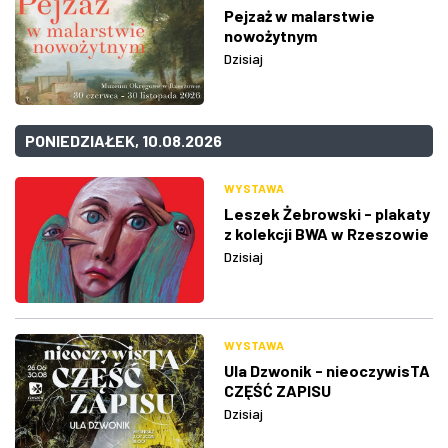
Pejzaż w malarstwie
nowożytnym
Dzisiaj
PONIEDZIAŁEK, 10.08.2026
WYSTAWA
Leszek Żebrowski - plakaty
z kolekcji BWA w Rzeszowie
Dzisiaj
WYSTAWA
Ula Dzwonik - nieoczywisTA
CZĘŚĆ ZAPISU
Dzisiaj