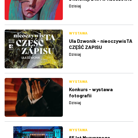
Dzisiaj
WYSTAWA
Ula Dzwonik - nieoczywisTA
CZĘŚĆ ZAPISU
Dzisiaj
WYSTAWA
Konkurs - wystawa
fotografii
Dzisiaj
WYSTAWA
65 lat Muzycznego