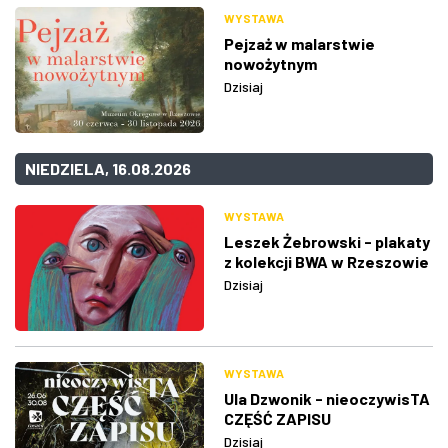
WYSTAWA
Pejzaż w malarstwie
nowożytnym
Dzisiaj
NIEDZIELA, 16.08.2026
WYSTAWA
Leszek Żebrowski - plakaty
z kolekcji BWA w Rzeszowie
Dzisiaj
WYSTAWA
Ula Dzwonik - nieoczywisTA
CZĘŚĆ ZAPISU
Dzisiaj