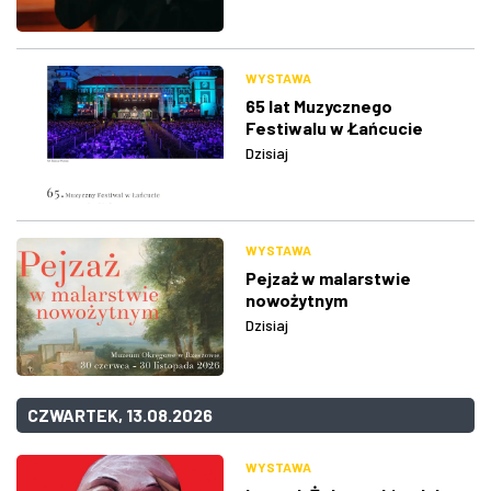
WYSTAWA
65 lat Muzycznego
Festiwalu w Łańcucie
Dzisiaj
WYSTAWA
Pejzaż w malarstwie
nowożytnym
Dzisiaj
CZWARTEK, 13.08.2026
WYSTAWA