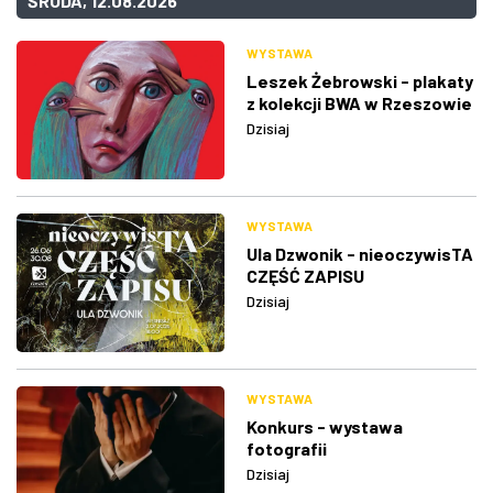
ŚRODA, 12.08.2026
WYSTAWA
Leszek Żebrowski - plakaty
z kolekcji BWA w Rzeszowie
Dzisiaj
WYSTAWA
Ula Dzwonik - nieoczywisTA
CZĘŚĆ ZAPISU
Dzisiaj
WYSTAWA
Konkurs - wystawa
fotografii
Dzisiaj