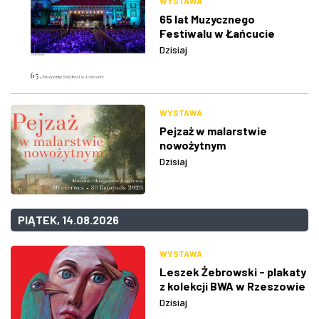
WYSTAWA
65 lat Muzycznego
Festiwalu w Łańcucie
Dzisiaj
WYSTAWA
Pejzaż w malarstwie
nowożytnym
Dzisiaj
PIĄTEK, 14.08.2026
WYSTAWA
Leszek Żebrowski - plakaty
z kolekcji BWA w Rzeszowie
Dzisiaj