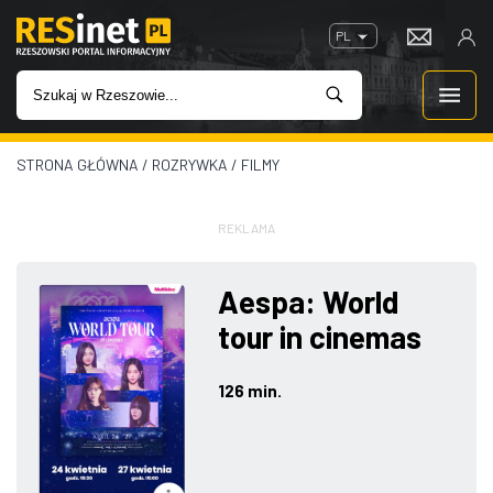
PL
STRONA GŁÓWNA
/
ROZRYWKA
/
FILMY
WIADOMOŚCI
INWESTYCJE
REKLAMA
IMPREZY
Aespa: World
tour in cinemas
ROZRYWKA
126 min.
W KINACH
GASTRONOMIA