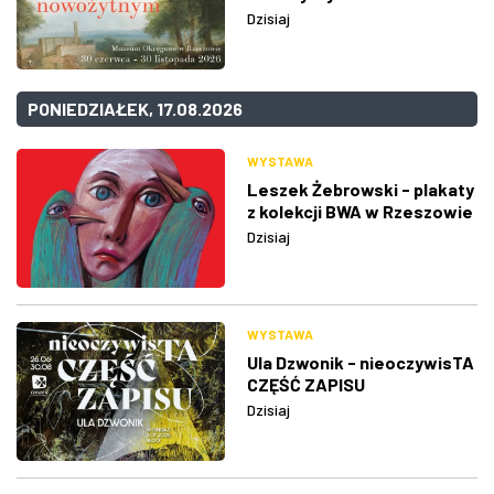
Dzisiaj
PONIEDZIAŁEK, 17.08.2026
WYSTAWA
Leszek Żebrowski - plakaty
z kolekcji BWA w Rzeszowie
Dzisiaj
WYSTAWA
Ula Dzwonik - nieoczywisTA
CZĘŚĆ ZAPISU
Dzisiaj