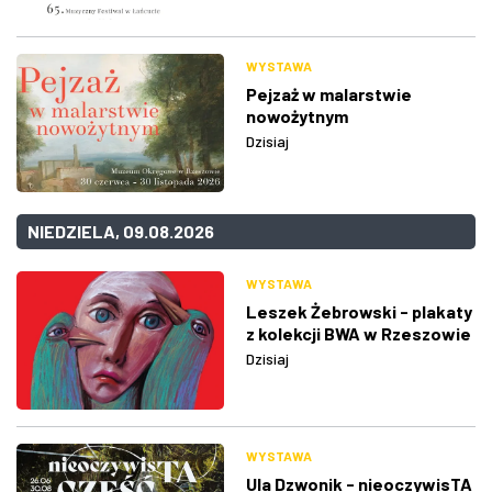
WYSTAWA
Pejzaż w malarstwie
nowożytnym
Dzisiaj
NIEDZIELA, 09.08.2026
WYSTAWA
Leszek Żebrowski - plakaty
z kolekcji BWA w Rzeszowie
Dzisiaj
WYSTAWA
Ula Dzwonik - nieoczywisTA