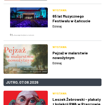
WYSTAWA
65 lat Muzycznego
Festiwalu w Łańcucie
Dzisiaj
WYSTAWA
Pejzaż w malarstwie
nowożytnym
Dzisiaj
JUTRO, 07.08.2026
WYSTAWA
Leszek Żebrowski - plakaty
z kolekcji BWA w Rzeszowie