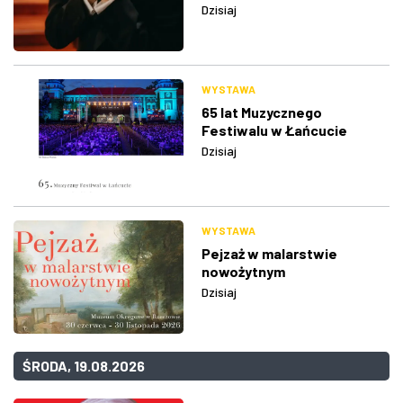
Dzisiaj
WYSTAWA
65 lat Muzycznego
Festiwalu w Łańcucie
Dzisiaj
WYSTAWA
Pejzaż w malarstwie
nowożytnym
Dzisiaj
ŚRODA, 19.08.2026