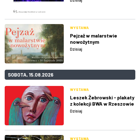
WYSTAWA
Pejzaż w malarstwie
nowożytnym
Dzisiaj
SOBOTA, 15.08.2026
WYSTAWA
Leszek Żebrowski - plakaty
z kolekcji BWA w Rzeszowie
Dzisiaj
WYSTAWA