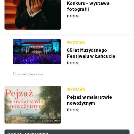
Konkurs - wystawa
fotografii
Dzisiaj
WYSTAWA
65 lat Muzycznego
Festiwalu w Łańcucie
Dzisiaj
WYSTAWA
Pejzaż w malarstwie
nowożytnym
Dzisiaj