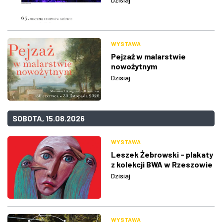
WYSTAWA
Pejzaż w malarstwie
nowożytnym
Dzisiaj
SOBOTA, 15.08.2026
WYSTAWA
Leszek Żebrowski - plakaty
z kolekcji BWA w Rzeszowie
Dzisiaj
WYSTAWA