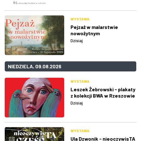
WYSTAWA
Pejzaż w malarstwie
nowożytnym
Dzisiaj
NIEDZIELA, 09.08.2026
WYSTAWA
Leszek Żebrowski - plakaty
z kolekcji BWA w Rzeszowie
Dzisiaj
WYSTAWA
Ula Dzwonik - nieoczywisTA