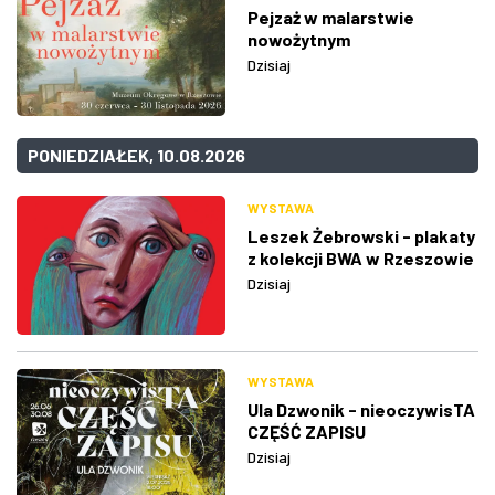
Pejzaż w malarstwie
nowożytnym
Dzisiaj
PONIEDZIAŁEK, 10.08.2026
WYSTAWA
Leszek Żebrowski - plakaty
z kolekcji BWA w Rzeszowie
Dzisiaj
WYSTAWA
Ula Dzwonik - nieoczywisTA
CZĘŚĆ ZAPISU
Dzisiaj