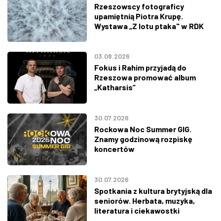
Rzeszowscy fotograficy
upamiętnią Piotra Krupę.
Wystawa „Z lotu ptaka" w RDK
03.08.2026
Fokus i Rahim przyjadą do
Rzeszowa promować album
„Katharsis”
30.07.2026
Rockowa Noc Summer GIG.
Znamy godzinową rozpiskę
koncertów
30.07.2026
Spotkania z kultura brytyjską dla
seniorów. Herbata, muzyka,
literatura i ciekawostki