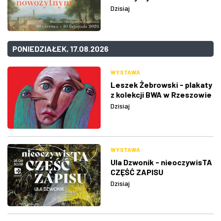
Dzisiaj
PONIEDZIAŁEK, 17.08.2026
WYSTAWA
Leszek Żebrowski - plakaty
z kolekcji BWA w Rzeszowie
Dzisiaj
WYSTAWA
Ula Dzwonik - nieoczywisTA
CZĘŚĆ ZAPISU
Dzisiaj