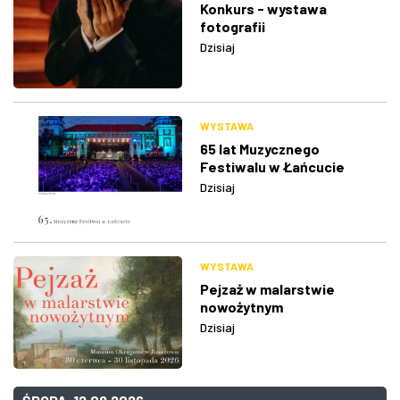
Konkurs - wystawa
fotografii
Dzisiaj
WYSTAWA
65 lat Muzycznego
Festiwalu w Łańcucie
Dzisiaj
WYSTAWA
Pejzaż w malarstwie
nowożytnym
Dzisiaj