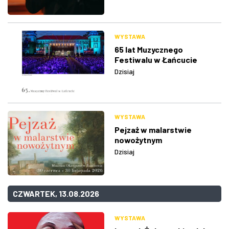
WYSTAWA
65 lat Muzycznego
Festiwalu w Łańcucie
Dzisiaj
WYSTAWA
Pejzaż w malarstwie
nowożytnym
Dzisiaj
CZWARTEK, 13.08.2026
WYSTAWA