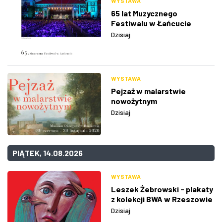
WYSTAWA
65 lat Muzycznego
Festiwalu w Łańcucie
Dzisiaj
WYSTAWA
Pejzaż w malarstwie
nowożytnym
Dzisiaj
PIĄTEK, 14.08.2026
WYSTAWA
Leszek Żebrowski - plakaty
z kolekcji BWA w Rzeszowie
Dzisiaj