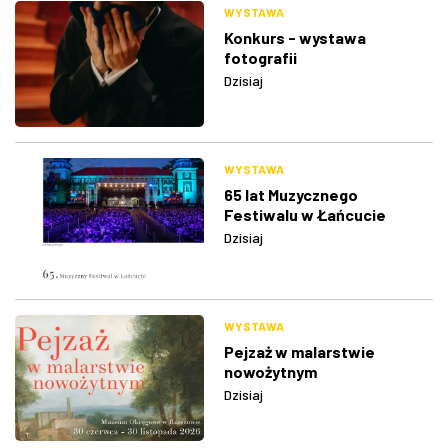
WYSTAWA
Konkurs - wystawa
fotografii
Dzisiaj
WYSTAWA
65 lat Muzycznego
Festiwalu w Łańcucie
Dzisiaj
WYSTAWA
Pejzaż w malarstwie
nowożytnym
Dzisiaj