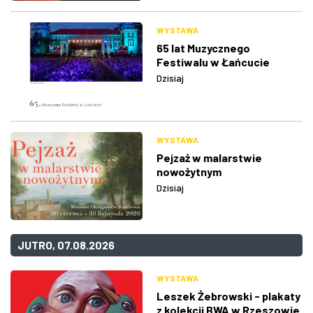
WYSTAWA
65 lat Muzycznego
Festiwalu w Łańcucie
Dzisiaj
WYSTAWA
Pejzaż w malarstwie
nowożytnym
Dzisiaj
JUTRO, 07.08.2026
WYSTAWA
Leszek Żebrowski - plakaty
z kolekcji BWA w Rzeszowie