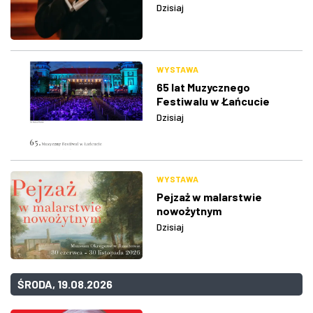
Dzisiaj
WYSTAWA
65 lat Muzycznego
Festiwalu w Łańcucie
Dzisiaj
WYSTAWA
Pejzaż w malarstwie
nowożytnym
Dzisiaj
ŚRODA, 19.08.2026