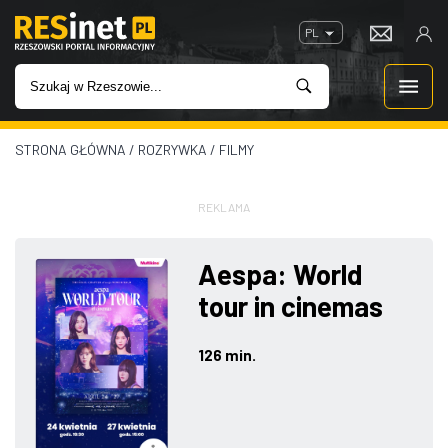
PL
STRONA GŁÓWNA
/
ROZRYWKA
/
FILMY
WIADOMOŚCI
INWESTYCJE
REKLAMA
IMPREZY
Aespa: World
tour in cinemas
ROZRYWKA
126 min.
W KINACH
GASTRONOMIA