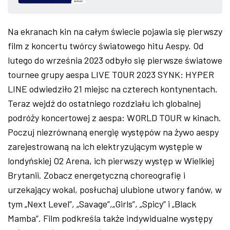
ZDJĘCIA
Na ekranach kin na całym świecie pojawia się pierwszy
W RZESZOWIE
film z koncertu twórcy światowego hitu Aespy. Od
lutego do września 2023 odbyło się pierwsze światowe
tournee grupy aespa LIVE TOUR 2023 SYNK: HYPER
LINE odwiedziło 21 miejsc na czterech kontynentach.
Teraz wejdź do ostatniego rozdziału ich globalnej
podróży koncertowej z aespa: WORLD TOUR w kinach.
Poczuj niezrównaną energię występów na żywo aespy
zarejestrowaną na ich elektryzującym występie w
londyńskiej O2 Arena, ich pierwszy występ w Wielkiej
Brytanii. Zobacz energetyczną choreografię i
urzekający wokal, posłuchaj ulubione utwory fanów, w
tym „Next Level”, „Savage”,„Girls”, „Spicy” i „Black
Mamba”. Film podkreśla także indywidualne występy