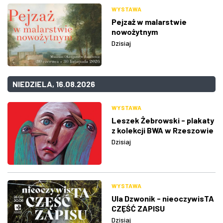
WYSTAWA
Pejzaż w malarstwie
nowożytnym
Dzisiaj
NIEDZIELA, 16.08.2026
WYSTAWA
Leszek Żebrowski - plakaty
z kolekcji BWA w Rzeszowie
Dzisiaj
WYSTAWA
Ula Dzwonik - nieoczywisTA
CZĘŚĆ ZAPISU
Dzisiaj