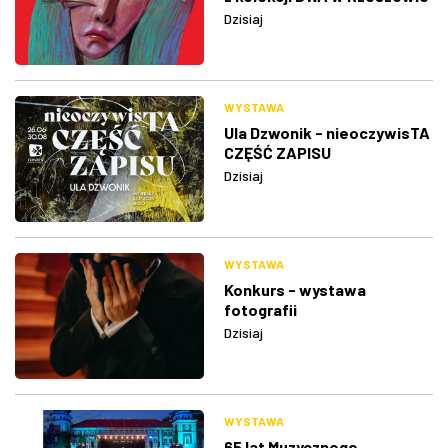
Dzisiaj
WYSTAWA
Ula Dzwonik - nieoczywisTA
CZĘŚĆ ZAPISU
Dzisiaj
WYSTAWA
Konkurs - wystawa
fotografii
Dzisiaj
WYSTAWA
65 lat Muzycznego