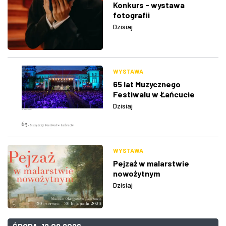
Konkurs - wystawa
fotografii
Dzisiaj
WYSTAWA
65 lat Muzycznego
Festiwalu w Łańcucie
Dzisiaj
WYSTAWA
Pejzaż w malarstwie
nowożytnym
Dzisiaj