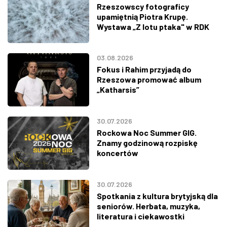
Rzeszowscy fotograficy
upamiętnią Piotra Krupę.
Wystawa „Z lotu ptaka" w RDK
03.08.2026
Fokus i Rahim przyjadą do
Rzeszowa promować album
„Katharsis”
30.07.2026
Rockowa Noc Summer GIG.
Znamy godzinową rozpiskę
koncertów
30.07.2026
Spotkania z kultura brytyjską dla
seniorów. Herbata, muzyka,
literatura i ciekawostki