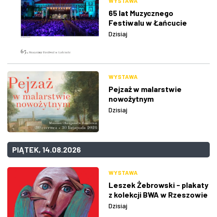
WYSTAWA
65 lat Muzycznego
Festiwalu w Łańcucie
Dzisiaj
WYSTAWA
Pejzaż w malarstwie
nowożytnym
Dzisiaj
PIĄTEK, 14.08.2026
WYSTAWA
Leszek Żebrowski - plakaty
z kolekcji BWA w Rzeszowie
Dzisiaj