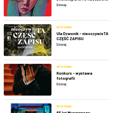
Dzisiaj
WYSTAWA
Ula Dzwonik - nieoczywisTA
CZĘŚĆ ZAPISU
Dzisiaj
WYSTAWA
Konkurs - wystawa
fotografii
Dzisiaj
WYSTAWA
65 lat Muzycznego