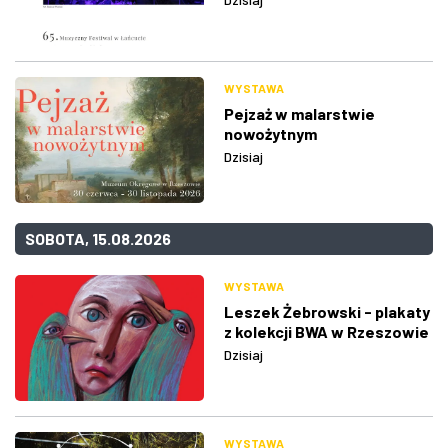
WYSTAWA
Pejzaż w malarstwie
nowożytnym
Dzisiaj
SOBOTA, 15.08.2026
WYSTAWA
Leszek Żebrowski - plakaty
z kolekcji BWA w Rzeszowie
Dzisiaj
WYSTAWA