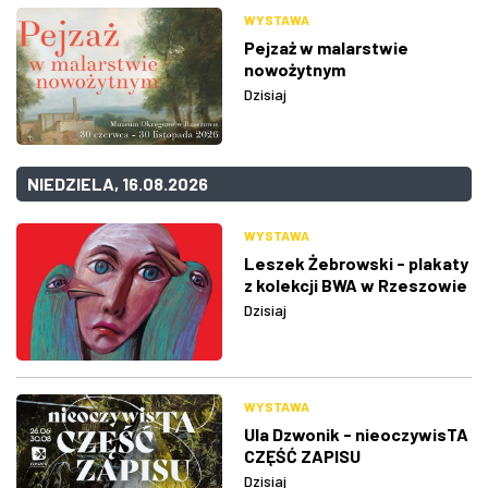
WYSTAWA
Pejzaż w malarstwie
nowożytnym
Dzisiaj
NIEDZIELA, 16.08.2026
WYSTAWA
Leszek Żebrowski - plakaty
z kolekcji BWA w Rzeszowie
Dzisiaj
WYSTAWA
Ula Dzwonik - nieoczywisTA
CZĘŚĆ ZAPISU
Dzisiaj