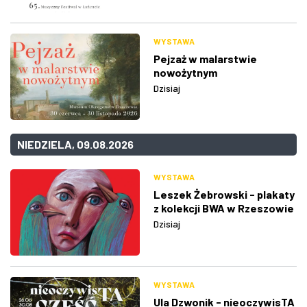
WYSTAWA
Pejzaż w malarstwie
nowożytnym
Dzisiaj
NIEDZIELA, 09.08.2026
WYSTAWA
Leszek Żebrowski - plakaty
z kolekcji BWA w Rzeszowie
Dzisiaj
WYSTAWA
Ula Dzwonik - nieoczywisTA