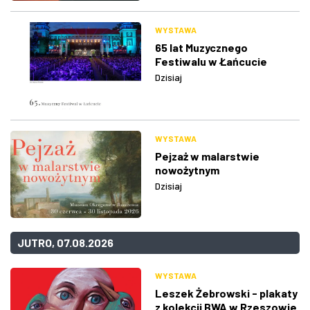
WYSTAWA
65 lat Muzycznego
Festiwalu w Łańcucie
Dzisiaj
WYSTAWA
Pejzaż w malarstwie
nowożytnym
Dzisiaj
JUTRO, 07.08.2026
WYSTAWA
Leszek Żebrowski - plakaty
z kolekcji BWA w Rzeszowie