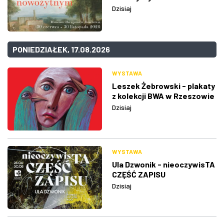
Dzisiaj
PONIEDZIAŁEK, 17.08.2026
WYSTAWA
Leszek Żebrowski - plakaty
z kolekcji BWA w Rzeszowie
Dzisiaj
WYSTAWA
Ula Dzwonik - nieoczywisTA
CZĘŚĆ ZAPISU
Dzisiaj