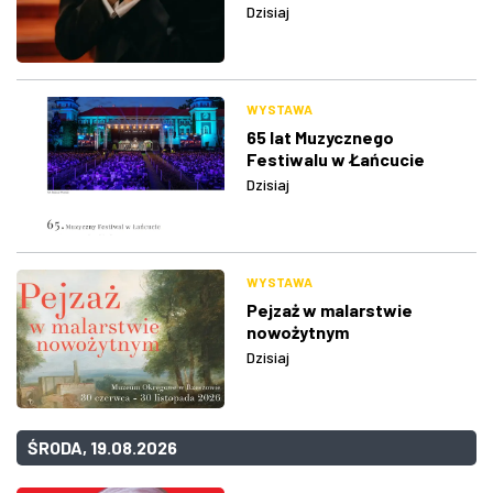
Dzisiaj
WYSTAWA
65 lat Muzycznego
Festiwalu w Łańcucie
Dzisiaj
WYSTAWA
Pejzaż w malarstwie
nowożytnym
Dzisiaj
ŚRODA, 19.08.2026