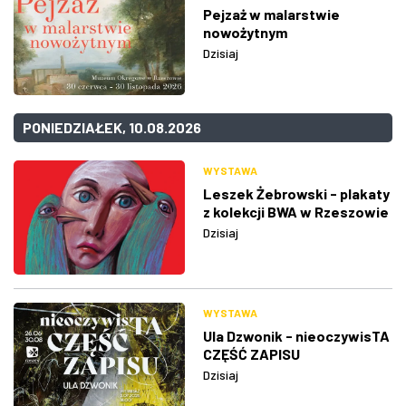
Pejzaż w malarstwie
nowożytnym
Dzisiaj
PONIEDZIAŁEK, 10.08.2026
WYSTAWA
Leszek Żebrowski - plakaty
z kolekcji BWA w Rzeszowie
Dzisiaj
WYSTAWA
Ula Dzwonik - nieoczywisTA
CZĘŚĆ ZAPISU
Dzisiaj