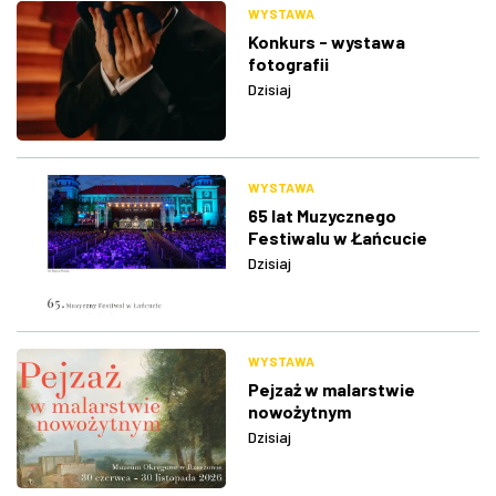
WYSTAWA
Konkurs - wystawa
fotografii
Dzisiaj
WYSTAWA
65 lat Muzycznego
Festiwalu w Łańcucie
Dzisiaj
WYSTAWA
Pejzaż w malarstwie
nowożytnym
Dzisiaj