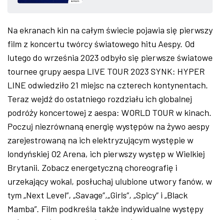
ZDJĘCIA
Na ekranach kin na całym świecie pojawia się pierwszy
W RZESZOWIE
film z koncertu twórcy światowego hitu Aespy. Od
lutego do września 2023 odbyło się pierwsze światowe
tournee grupy aespa LIVE TOUR 2023 SYNK: HYPER
LINE odwiedziło 21 miejsc na czterech kontynentach.
Teraz wejdź do ostatniego rozdziału ich globalnej
podróży koncertowej z aespa: WORLD TOUR w kinach.
Poczuj niezrównaną energię występów na żywo aespy
zarejestrowaną na ich elektryzującym występie w
londyńskiej O2 Arena, ich pierwszy występ w Wielkiej
Brytanii. Zobacz energetyczną choreografię i
urzekający wokal, posłuchaj ulubione utwory fanów, w
tym „Next Level”, „Savage”,„Girls”, „Spicy” i „Black
Mamba”. Film podkreśla także indywidualne występy