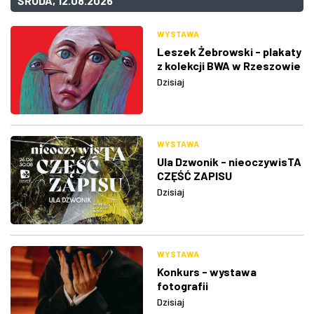
ŚRODA, 12.08.2026
WYSTAWA
Leszek Żebrowski - plakaty
z kolekcji BWA w Rzeszowie
Dzisiaj
WYSTAWA
Ula Dzwonik - nieoczywisTA
CZĘŚĆ ZAPISU
Dzisiaj
WYSTAWA
Konkurs - wystawa
fotografii
Dzisiaj