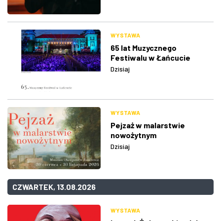
WYSTAWA
65 lat Muzycznego
Festiwalu w Łańcucie
Dzisiaj
WYSTAWA
Pejzaż w malarstwie
nowożytnym
Dzisiaj
CZWARTEK, 13.08.2026
WYSTAWA