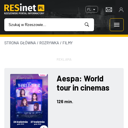
PL
STRONA GŁÓWNA
/
ROZRYWKA
/
FILMY
WIADOMOŚCI
INWESTYCJE
REKLAMA
IMPREZY
Aespa: World
tour in cinemas
ROZRYWKA
126 min.
W KINACH
GASTRONOMIA