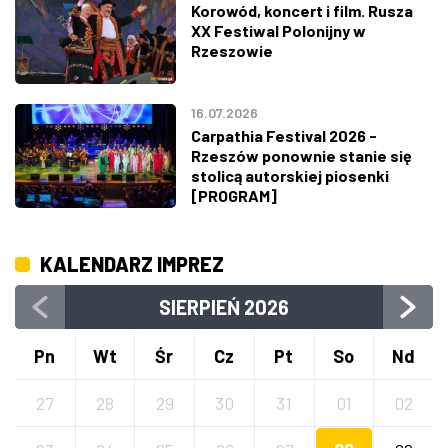
Korowód, koncert i film. Rusza
XX Festiwal Polonijny w
Rzeszowie
16.07.2026
Carpathia Festival 2026 -
Rzeszów ponownie stanie się
stolicą autorskiej piosenki
[PROGRAM]
KALENDARZ IMPREZ
SIERPIEŃ
2026
Pn
Wt
Śr
Cz
Pt
So
Nd
27
28
29
30
31
01
02