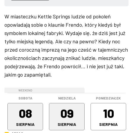
ZDJĘCIA
W miasteczku Kettle Springs ludzie od pokoleń
opowiadają sobie o klaunie Frendo, który kiedyś był
W RZESZOWIE
symbolem lokalnej fabryki. Wydaje się, że dziś jest już
tylko miejską legendą. Ale czy na pewno? Kiedy noc
przed coroczną imprezą na jego cześć w tajemniczych
okolicznościach zaczynają znikać ludzie, mieszkańcy
podejrzewają, że Frendo powrócił… i nie jest już taki,
jakim go zapamiętali.
WEEKEND
WEEKEND
SOBOTA
NIEDZIELA
PONIEDZIAŁEK
08
09
10
SIERPNIA
SIERPNIA
SIERPNIA