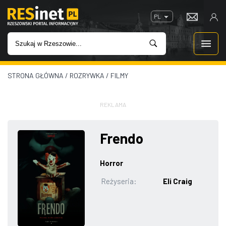
PL
STRONA GŁÓWNA
/
ROZRYWKA
/
FILMY
WIADOMOŚCI
INWESTYCJE
REKLAMA
IMPREZY
Frendo
ROZRYWKA
Horror
Reżyseria:
Eli Craig
W KINACH
GASTRONOMIA