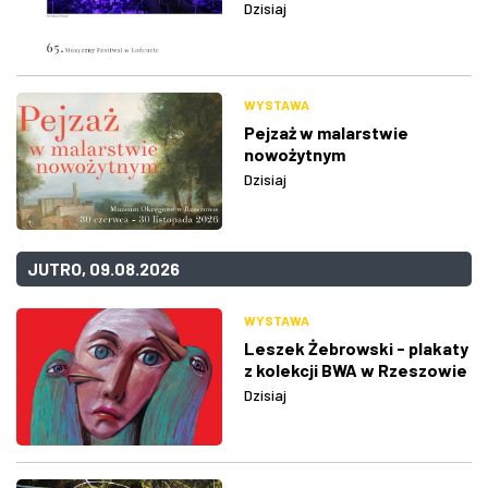
Dzisiaj
WYSTAWA
Pejzaż w malarstwie
nowożytnym
Dzisiaj
JUTRO, 09.08.2026
WYSTAWA
Leszek Żebrowski - plakaty
z kolekcji BWA w Rzeszowie
Dzisiaj