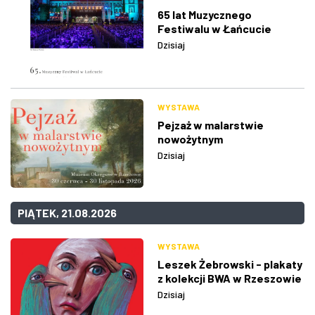
65 lat Muzycznego
Festiwalu w Łańcucie
Dzisiaj
WYSTAWA
Pejzaż w malarstwie
nowożytnym
Dzisiaj
PIĄTEK, 21.08.2026
WYSTAWA
Leszek Żebrowski - plakaty
z kolekcji BWA w Rzeszowie
Dzisiaj