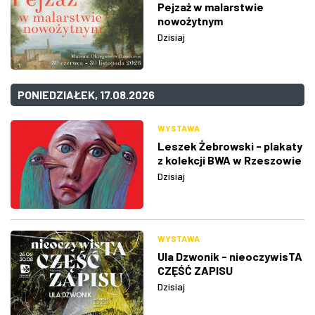
Pejzaż w malarstwie
nowożytnym
Dzisiaj
PONIEDZIAŁEK, 17.08.2026
WYSTAWA
Leszek Żebrowski - plakaty
z kolekcji BWA w Rzeszowie
Dzisiaj
WYSTAWA
Ula Dzwonik - nieoczywisTA
CZĘŚĆ ZAPISU
Dzisiaj