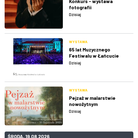
Konkurs - wystawa
fotografii
Dzisiaj
WYSTAWA
65 lat Muzycznego
Festiwalu w Łańcucie
Dzisiaj
WYSTAWA
Pejzaż w malarstwie
nowożytnym
Dzisiaj
ŚRODA, 19.08.2026