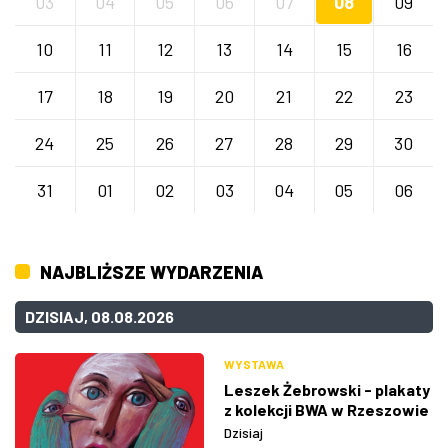
03
04
05
06
07
08
09
10
11
12
13
14
15
16
17
18
19
20
21
22
23
24
25
26
27
28
29
30
31
01
02
03
04
05
06
NAJBLIŻSZE WYDARZENIA
DZISIAJ, 08.08.2026
WYSTAWA
Leszek Żebrowski - plakaty
z kolekcji BWA w Rzeszowie
Dzisiaj