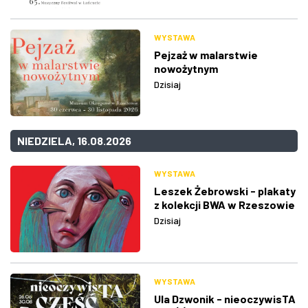
WYSTAWA
Pejzaż w malarstwie
nowożytnym
Dzisiaj
NIEDZIELA, 16.08.2026
WYSTAWA
Leszek Żebrowski - plakaty
z kolekcji BWA w Rzeszowie
Dzisiaj
WYSTAWA
Ula Dzwonik - nieoczywisTA