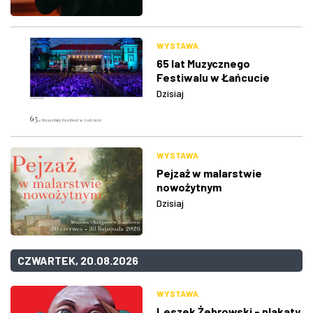
WYSTAWA
65 lat Muzycznego
Festiwalu w Łańcucie
Dzisiaj
WYSTAWA
Pejzaż w malarstwie
nowożytnym
Dzisiaj
CZWARTEK, 20.08.2026
WYSTAWA
Leszek Żebrowski - plakaty