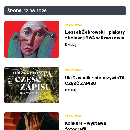
ŚRODA, 12.08.2026
WYSTAWA
Leszek Żebrowski - plakaty
z kolekcji BWA w Rzeszowie
Dzisiaj
WYSTAWA
Ula Dzwonik - nieoczywisTA
CZĘŚĆ ZAPISU
Dzisiaj
WYSTAWA
Konkurs - wystawa
fotografii