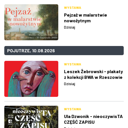
WYSTAWA
Pejzaż w malarstwie
nowożytnym
Dzisiaj
POJUTRZE, 10.08.2026
WYSTAWA
Leszek Żebrowski - plakaty
z kolekcji BWA w Rzeszowie
Dzisiaj
WYSTAWA
Ula Dzwonik - nieoczywisTA
CZĘŚĆ ZAPISU