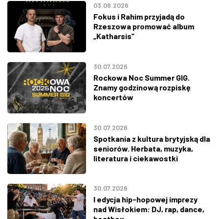
03.08.2026
Fokus i Rahim przyjadą do
Rzeszowa promować album
„Katharsis”
30.07.2026
Rockowa Noc Summer GIG.
Znamy godzinową rozpiskę
koncertów
30.07.2026
Spotkania z kultura brytyjską dla
seniorów. Herbata, muzyka,
literatura i ciekawostki
30.07.2026
I edycja hip-hopowej imprezy
nad Wisłokiem: DJ, rap, dance,
beatbox