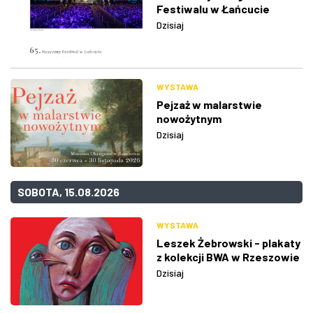
Festiwalu w Łańcucie
Dzisiaj
WYSTAWA
Pejzaż w malarstwie
nowożytnym
Dzisiaj
SOBOTA, 15.08.2026
WYSTAWA
Leszek Żebrowski - plakaty
z kolekcji BWA w Rzeszowie
Dzisiaj