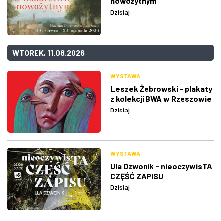
nowożytnym
Dzisiaj
WTOREK, 11.08.2026
WYSTAWA
Leszek Żebrowski - plakaty
z kolekcji BWA w Rzeszowie
Dzisiaj
WYSTAWA
Ula Dzwonik - nieoczywisTA
CZĘŚĆ ZAPISU
Dzisiaj