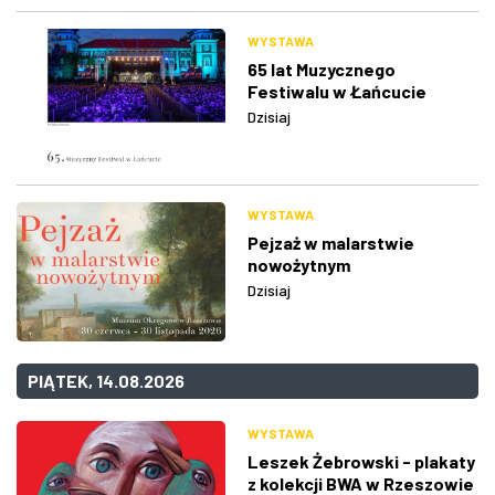
WYSTAWA
65 lat Muzycznego
Festiwalu w Łańcucie
Dzisiaj
WYSTAWA
Pejzaż w malarstwie
nowożytnym
Dzisiaj
PIĄTEK, 14.08.2026
WYSTAWA
Leszek Żebrowski - plakaty
z kolekcji BWA w Rzeszowie