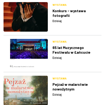
WYSTAWA
Konkurs - wystawa
fotografii
Dzisiaj
WYSTAWA
65 lat Muzycznego
Festiwalu w Łańcucie
Dzisiaj
WYSTAWA
Pejzaż w malarstwie
nowożytnym
Dzisiaj