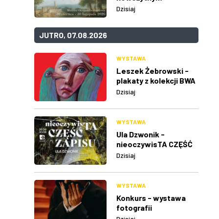
Dzisiaj
JUTRO, 07.08.2026
WYSTAWA
Leszek Żebrowski -
plakaty z kolekcji BWA
w Rzeszowie
Dzisiaj
WYSTAWA
Ula Dzwonik -
nieoczywisTA CZĘŚĆ
ZAPISU
Dzisiaj
WYSTAWA
Konkurs - wystawa
fotografii
Dzisiaj