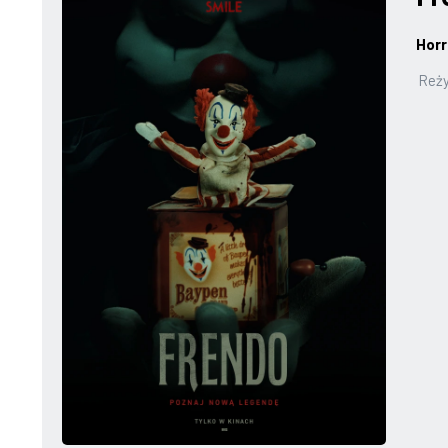
Horr
Reży