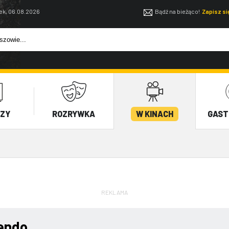
ek, 06.08.2026
Bądź na bieżąco!
Zapisz s
EZY
ROZRYWKA
W KINACH
GAST
REKLAMA
endo