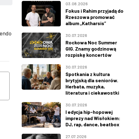
03.08.2026
Fokus i Rahim przyjadą do
Rzeszowa promować
album „Katharsis”
rendo
30.07.2026
Rockowa Noc Summer
GIG. Znamy godzinową
rozpiskę koncertów
30.07.2026
WTOREK
ŚRODA
Spotkania z kultura
11
12
brytyjską dla seniorów.
Herbata, muzyka,
literatura i ciekawostki
SIERPNIA
SIERPNIA
30.07.2026
I edycja hip-hopowej
imprezy nad Wisłokiem:
DJ, rap, dance, beatbox
27.07.2026