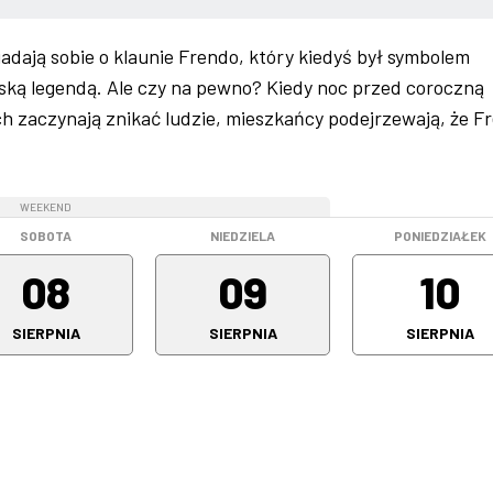
adają sobie o klaunie Frendo, który kiedyś był symbolem
miejską legendą. Ale czy na pewno? Kiedy noc przed coroczną
h zaczynają znikać ludzie, mieszkańcy podejrzewają, że F
WEEKEND
WEEKEND
SOBOTA
NIEDZIELA
PONIEDZIAŁEK
08
09
10
SIERPNIA
SIERPNIA
SIERPNIA