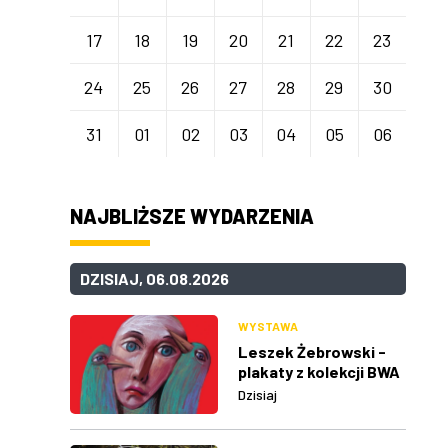
17
18
19
20
21
22
23
24
25
26
27
28
29
30
31
01
02
03
04
05
06
NAJBLIŻSZE WYDARZENIA
DZISIAJ, 06.08.2026
WYSTAWA
Leszek Żebrowski -
plakaty z kolekcji BWA
w Rzeszowie
Dzisiaj