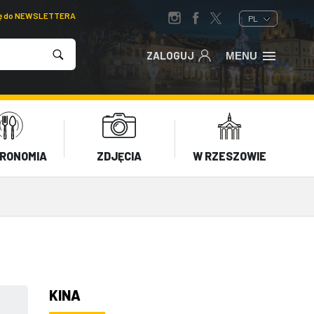
ię do NEWSLETTERA
PL
ZALOGUJ
MENU
RONOMIA
ZDJĘCIA
W RZESZOWIE
KINA