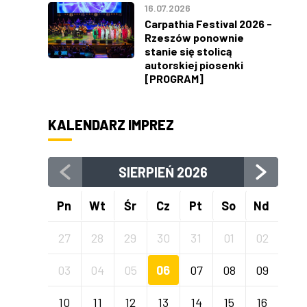
16.07.2026
Carpathia Festival 2026 -
Rzeszów ponownie
stanie się stolicą
autorskiej piosenki
[PROGRAM]
KALENDARZ IMPREZ
SIERPIEŃ
2026
Pn
Wt
Śr
Cz
Pt
So
Nd
27
28
29
30
31
01
02
03
04
05
06
07
08
09
10
11
12
13
14
15
16