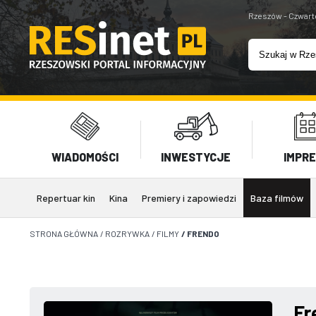
Rzeszów - Czwart
WIADOMOŚCI
INWESTYCJE
IMPR
Repertuar kin
Kina
Premiery i zapowiedzi
Baza filmów
STRONA GŁÓWNA
/
ROZRYWKA
/
FILMY
/
FRENDO
Fr