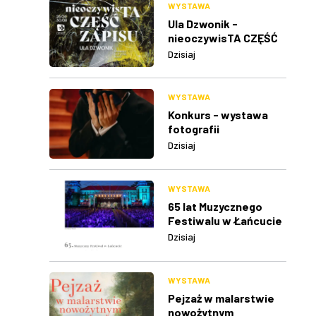
WYSTAWA
Ula Dzwonik -
nieoczywisTA CZĘŚĆ
ZAPISU
Dzisiaj
WYSTAWA
Konkurs - wystawa
fotografii
Dzisiaj
WYSTAWA
65 lat Muzycznego
Festiwalu w Łańcucie
Dzisiaj
WYSTAWA
Pejzaż w malarstwie
nowożytnym