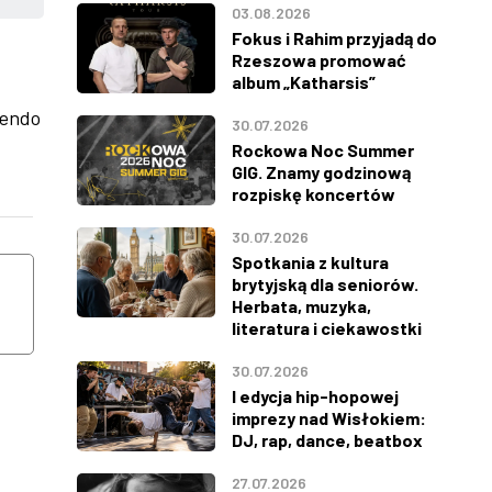
03.08.2026
Fokus i Rahim przyjadą do
Rzeszowa promować
album „Katharsis”
rendo
30.07.2026
Rockowa Noc Summer
GIG. Znamy godzinową
rozpiskę koncertów
30.07.2026
ŚRODA
CZWARTEK
Spotkania z kultura
12
13
brytyjską dla seniorów.
Herbata, muzyka,
literatura i ciekawostki
SIERPNIA
SIERPNIA
30.07.2026
I edycja hip-hopowej
imprezy nad Wisłokiem:
DJ, rap, dance, beatbox
27.07.2026