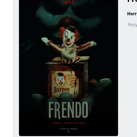
Horr
Reży