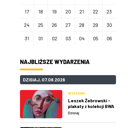
17
18
19
20
21
22
23
24
25
26
27
28
29
30
31
01
02
03
04
05
06
NAJBLIŻSZE WYDARZENIA
DZISIAJ, 07.08.2026
WYSTAWA
Leszek Żebrowski -
plakaty z kolekcji BWA
w Rzeszowie
Dzisiaj