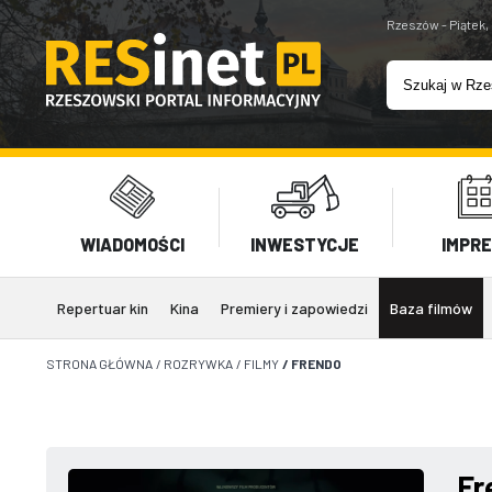
Rzeszów - Piątek,
WIADOMOŚCI
INWESTYCJE
IMPR
Repertuar kin
Kina
Premiery i zapowiedzi
Baza filmów
STRONA GŁÓWNA
/
ROZRYWKA
/
FILMY
/
FRENDO
Fr