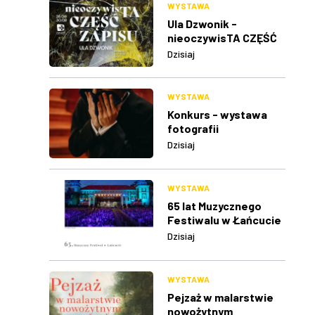
WYSTAWA
Ula Dzwonik -
nieoczywisTA CZĘŚĆ
ZAPISU
Dzisiaj
WYSTAWA
Konkurs - wystawa
fotografii
Dzisiaj
WYSTAWA
65 lat Muzycznego
Festiwalu w Łańcucie
Dzisiaj
WYSTAWA
Pejzaż w malarstwie
nowożytnym