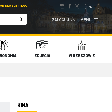
ię do NEWSLETTERA
PL
ZALOGUJ
MENU
RONOMIA
ZDJĘCIA
W RZESZOWIE
KINA