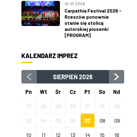
16.07.2026
Carpathia Festival 2026 -
Rzeszów ponownie
stanie się stolicą
autorskiej piosenki
[PROGRAM]
KALENDARZ IMPREZ
SIERPIEŃ
2026
Pn
Wt
Śr
Cz
Pt
So
Nd
27
28
29
30
31
01
02
03
04
05
06
07
08
09
10
11
12
13
14
15
16