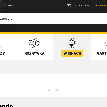
 07.08.2026
Bądź na bieżąco!
Zapisz s
EZY
ROZRYWKA
W KINACH
GAST
REKLAMA
endo