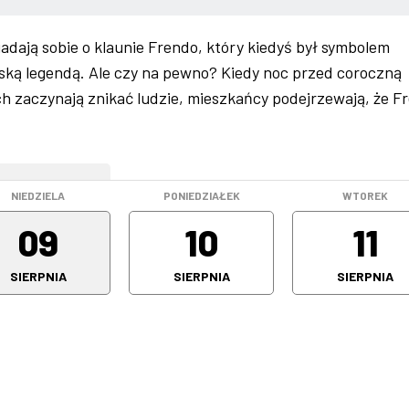
adają sobie o klaunie Frendo, który kiedyś był symbolem
miejską legendą. Ale czy na pewno? Kiedy noc przed coroczną
h zaczynają znikać ludzie, mieszkańcy podejrzewają, że F
WEEKEND
NIEDZIELA
PONIEDZIAŁEK
WTOREK
09
10
11
SIERPNIA
SIERPNIA
SIERPNIA