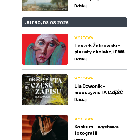
Dzisiaj
JUTRO, 08.08.2026
WYSTAWA
Leszek Żebrowski -
plakaty z kolekcji BWA
w Rzeszowie
Dzisiaj
WYSTAWA
Ula Dzwonik -
nieoczywisTA CZĘŚĆ
ZAPISU
Dzisiaj
WYSTAWA
Konkurs - wystawa
fotografii
Dzisiaj