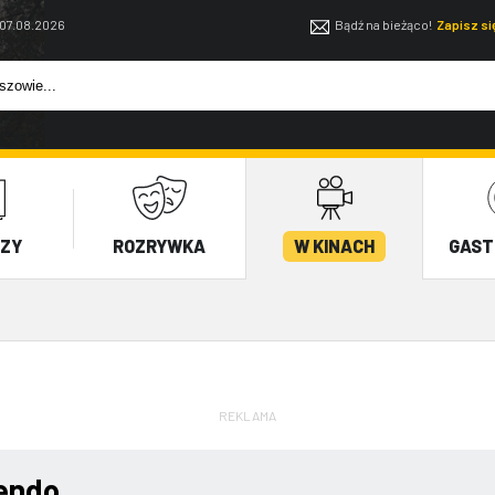
 07.08.2026
Bądź na bieżąco!
Zapisz s
EZY
ROZRYWKA
W KINACH
GAST
REKLAMA
endo