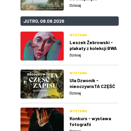
Dzisiaj
JUTRO, 08.08.2026
WYSTAWA
Leszek Żebrowski -
plakaty z kolekcji BWA
w Rzeszowie
Dzisiaj
WYSTAWA
Ula Dzwonik -
nieoczywisTA CZĘŚĆ
ZAPISU
Dzisiaj
WYSTAWA
Konkurs - wystawa
fotografii
Dzisiaj