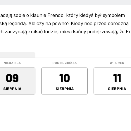
adają sobie o klaunie Frendo, który kiedyś był symbolem
miejską legendą. Ale czy na pewno? Kiedy noc przed coroczną
h zaczynają znikać ludzie, mieszkańcy podejrzewają, że F
WEEKEND
NIEDZIELA
PONIEDZIAŁEK
WTOREK
09
10
11
SIERPNIA
SIERPNIA
SIERPNIA