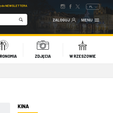
ię do NEWSLETTERA
PL
ZALOGUJ
MENU
RONOMIA
ZDJĘCIA
W RZESZOWIE
KINA