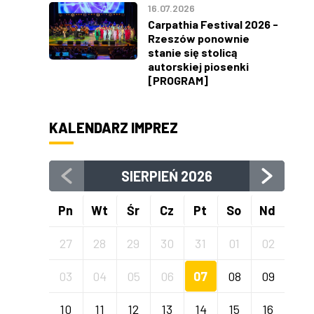
16.07.2026
Carpathia Festival 2026 -
Rzeszów ponownie
stanie się stolicą
autorskiej piosenki
[PROGRAM]
KALENDARZ IMPREZ
SIERPIEŃ
2026
Pn
Wt
Śr
Cz
Pt
So
Nd
27
28
29
30
31
01
02
03
04
05
06
07
08
09
10
11
12
13
14
15
16