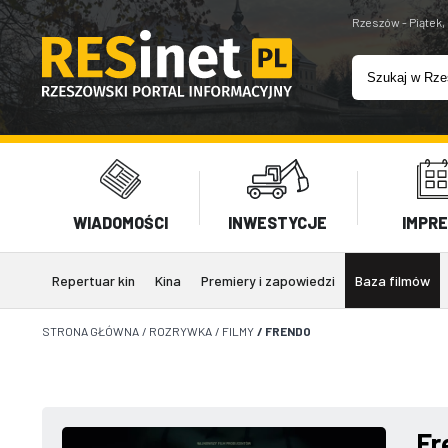
Rzeszów - Piątek,
WIADOMOŚCI
INWESTYCJE
IMPR
Repertuar kin
Kina
Premiery i zapowiedzi
Baza filmów
STRONA GŁÓWNA
/
ROZRYWKA
/
FILMY
/
FRENDO
Fr