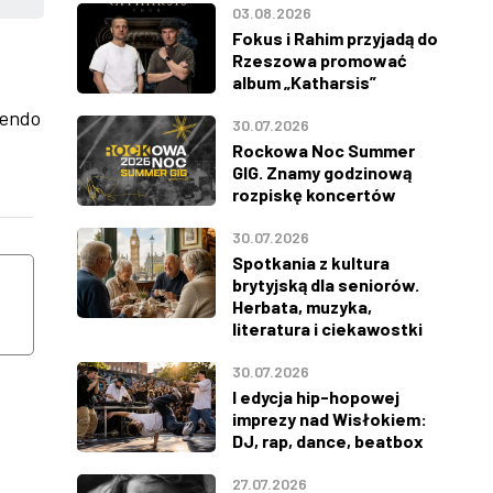
03.08.2026
Fokus i Rahim przyjadą do
Rzeszowa promować
album „Katharsis”
rendo
30.07.2026
Rockowa Noc Summer
GIG. Znamy godzinową
rozpiskę koncertów
30.07.2026
ŚRODA
CZWARTEK
Spotkania z kultura
12
13
brytyjską dla seniorów.
Herbata, muzyka,
literatura i ciekawostki
SIERPNIA
SIERPNIA
30.07.2026
I edycja hip-hopowej
imprezy nad Wisłokiem:
DJ, rap, dance, beatbox
27.07.2026