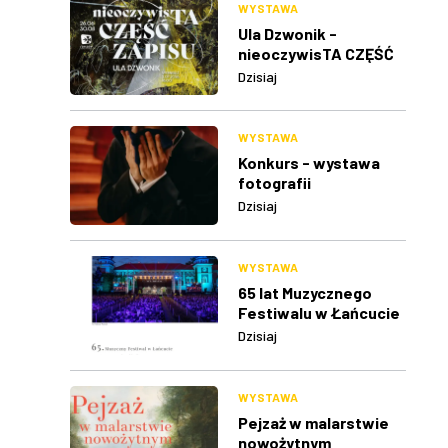
WYSTAWA
Ula Dzwonik -
nieoczywisTA CZĘŚĆ
ZAPISU
Dzisiaj
WYSTAWA
Konkurs - wystawa
fotografii
Dzisiaj
WYSTAWA
65 lat Muzycznego
Festiwalu w Łańcucie
Dzisiaj
WYSTAWA
Pejzaż w malarstwie
nowożytnym