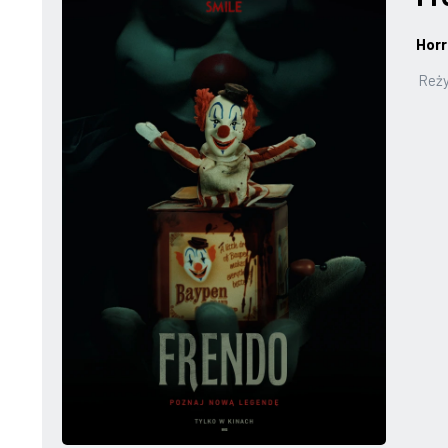
Horr
Reży