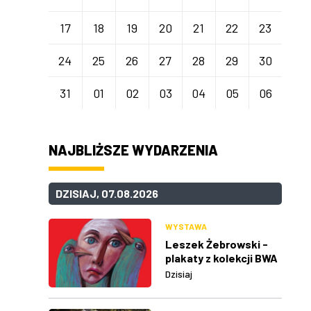
17
18
19
20
21
22
23
24
25
26
27
28
29
30
31
01
02
03
04
05
06
NAJBLIŻSZE WYDARZENIA
DZISIAJ, 07.08.2026
WYSTAWA
Leszek Żebrowski -
plakaty z kolekcji BWA
w Rzeszowie
Dzisiaj