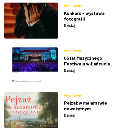
WYSTAWA
Konkurs - wystawa
fotografii
Dzisiaj
WYSTAWA
65 lat Muzycznego
Festiwalu w Łańcucie
Dzisiaj
WYSTAWA
Pejzaż w malarstwie
nowożytnym
Dzisiaj