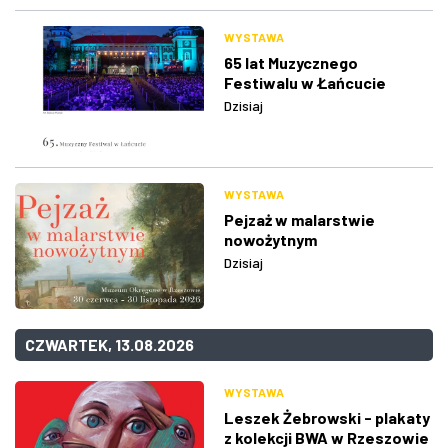
WYSTAWA
65 lat Muzycznego
Festiwalu w Łańcucie
Dzisiaj
WYSTAWA
Pejzaż w malarstwie
nowożytnym
Dzisiaj
CZWARTEK, 13.08.2026
WYSTAWA
Leszek Żebrowski - plakaty
z kolekcji BWA w Rzeszowie