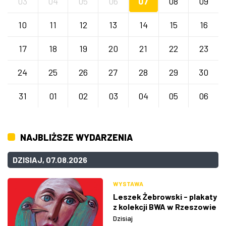
03
04
05
06
07
08
09
10
11
12
13
14
15
16
17
18
19
20
21
22
23
24
25
26
27
28
29
30
31
01
02
03
04
05
06
NAJBLIŻSZE WYDARZENIA
DZISIAJ, 07.08.2026
WYSTAWA
Leszek Żebrowski - plakaty
z kolekcji BWA w Rzeszowie
Dzisiaj