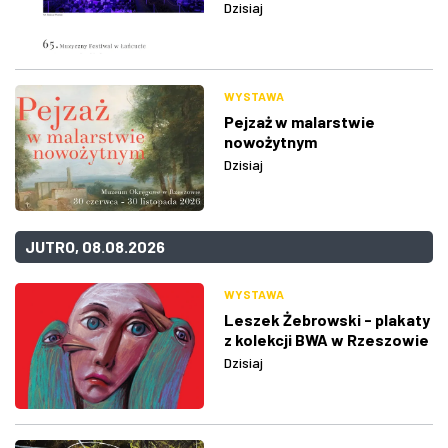
Dzisiaj
WYSTAWA
Pejzaż w malarstwie
nowożytnym
Dzisiaj
JUTRO, 08.08.2026
WYSTAWA
Leszek Żebrowski - plakaty
z kolekcji BWA w Rzeszowie
Dzisiaj