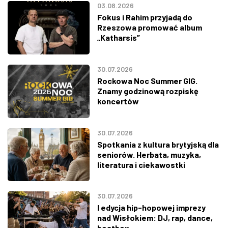
03.08.2026
Fokus i Rahim przyjadą do
Rzeszowa promować album
„Katharsis”
30.07.2026
Rockowa Noc Summer GIG.
Znamy godzinową rozpiskę
koncertów
30.07.2026
Spotkania z kultura brytyjską dla
seniorów. Herbata, muzyka,
literatura i ciekawostki
30.07.2026
I edycja hip-hopowej imprezy
nad Wisłokiem: DJ, rap, dance,
beatbox