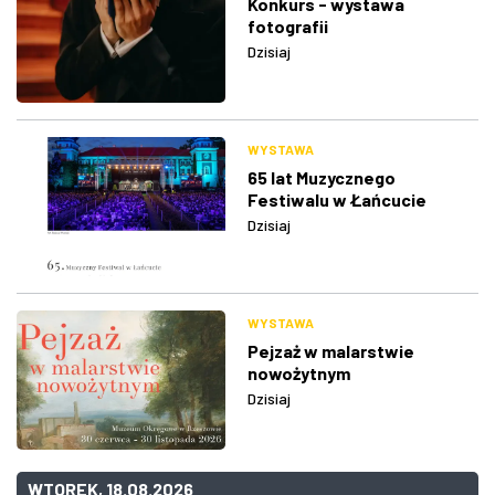
Konkurs - wystawa
fotografii
Dzisiaj
WYSTAWA
65 lat Muzycznego
Festiwalu w Łańcucie
Dzisiaj
WYSTAWA
Pejzaż w malarstwie
nowożytnym
Dzisiaj
WTOREK, 18.08.2026