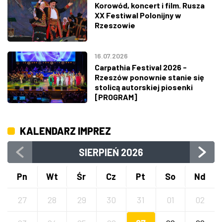
Korowód, koncert i film. Rusza
XX Festiwal Polonijny w
Rzeszowie
16.07.2026
Carpathia Festival 2026 -
Rzeszów ponownie stanie się
stolicą autorskiej piosenki
[PROGRAM]
KALENDARZ IMPREZ
SIERPIEŃ
2026
Pn
Wt
Śr
Cz
Pt
So
Nd
27
28
29
30
31
01
02