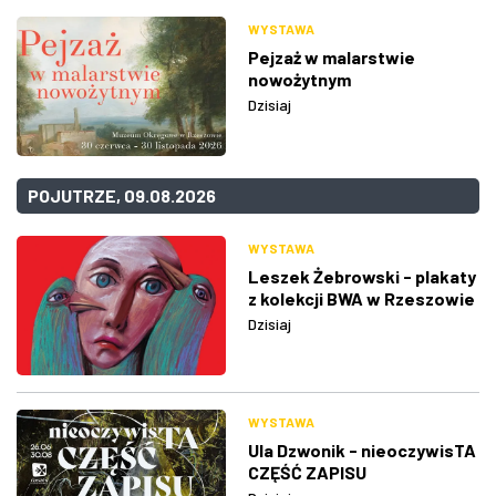
WYSTAWA
Pejzaż w malarstwie
nowożytnym
Dzisiaj
POJUTRZE, 09.08.2026
WYSTAWA
Leszek Żebrowski - plakaty
z kolekcji BWA w Rzeszowie
Dzisiaj
WYSTAWA
Ula Dzwonik - nieoczywisTA
CZĘŚĆ ZAPISU