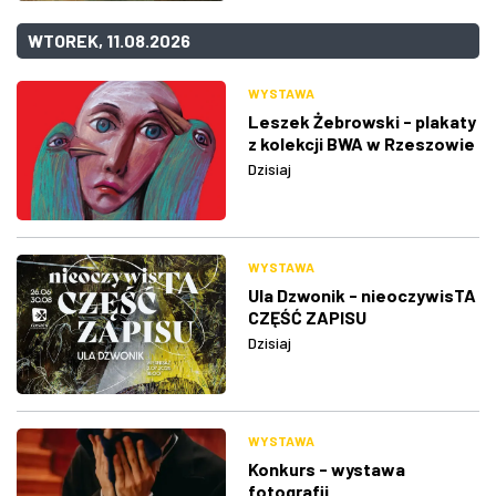
WTOREK, 11.08.2026
WYSTAWA
Leszek Żebrowski - plakaty
z kolekcji BWA w Rzeszowie
Dzisiaj
WYSTAWA
Ula Dzwonik - nieoczywisTA
CZĘŚĆ ZAPISU
Dzisiaj
WYSTAWA
Konkurs - wystawa
fotografii