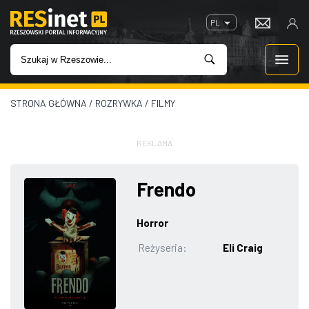
PL
STRONA GŁÓWNA
/
ROZRYWKA
/
FILMY
WIADOMOŚCI
INWESTYCJE
REKLAMA
IMPREZY
Frendo
ROZRYWKA
Horror
Reżyseria:
Eli Craig
W KINACH
GASTRONOMIA