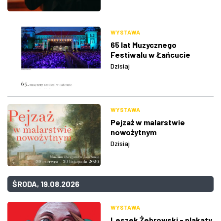
WYSTAWA
65 lat Muzycznego
Festiwalu w Łańcucie
Dzisiaj
WYSTAWA
Pejzaż w malarstwie
nowożytnym
Dzisiaj
ŚRODA, 19.08.2026
WYSTAWA
Leszek Żebrowski - plakaty