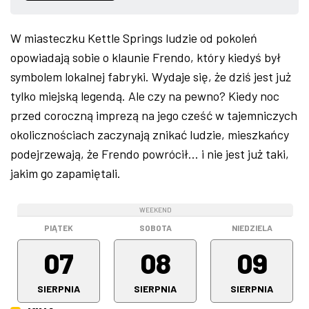
ZDJĘCIA
W miasteczku Kettle Springs ludzie od pokoleń
opowiadają sobie o klaunie Frendo, który kiedyś był
W RZESZOWIE
symbolem lokalnej fabryki. Wydaje się, że dziś jest już
tylko miejską legendą. Ale czy na pewno? Kiedy noc
przed coroczną imprezą na jego cześć w tajemniczych
okolicznościach zaczynają znikać ludzie, mieszkańcy
podejrzewają, że Frendo powrócił… i nie jest już taki,
jakim go zapamiętali.
WEEKEND
WEEKEND
WEEKEND
PIĄTEK
SOBOTA
NIEDZIELA
07
08
09
SIERPNIA
SIERPNIA
SIERPNIA