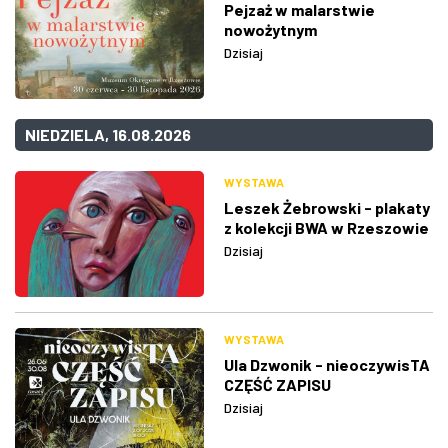
Pejzaż w malarstwie
nowożytnym
Dzisiaj
NIEDZIELA, 16.08.2026
WYSTAWA
Leszek Żebrowski - plakaty
z kolekcji BWA w Rzeszowie
Dzisiaj
WYSTAWA
Ula Dzwonik - nieoczywisTA
CZĘŚĆ ZAPISU
Dzisiaj