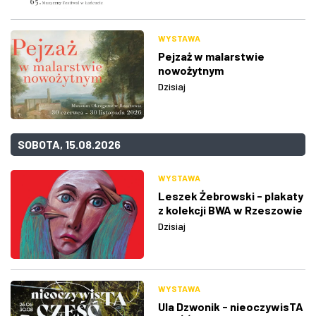
WYSTAWA
Pejzaż w malarstwie
nowożytnym
Dzisiaj
SOBOTA, 15.08.2026
WYSTAWA
Leszek Żebrowski - plakaty
z kolekcji BWA w Rzeszowie
Dzisiaj
WYSTAWA
Ula Dzwonik - nieoczywisTA