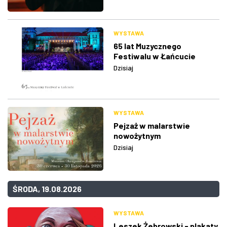
WYSTAWA
65 lat Muzycznego
Festiwalu w Łańcucie
Dzisiaj
WYSTAWA
Pejzaż w malarstwie
nowożytnym
Dzisiaj
ŚRODA, 19.08.2026
WYSTAWA
Leszek Żebrowski - plakaty