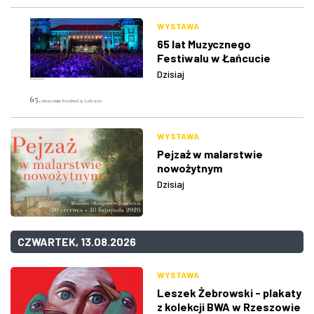
WYSTAWA
65 lat Muzycznego
Festiwalu w Łańcucie
Dzisiaj
WYSTAWA
Pejzaż w malarstwie
nowożytnym
Dzisiaj
CZWARTEK, 13.08.2026
WYSTAWA
Leszek Żebrowski - plakaty
z kolekcji BWA w Rzeszowie