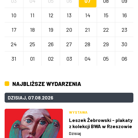
03
04
05
06
07
08
09
10
11
12
13
14
15
16
17
18
19
20
21
22
23
24
25
26
27
28
29
30
31
01
02
03
04
05
06
NAJBLIŻSZE WYDARZENIA
DZISIAJ, 07.08.2026
WYSTAWA
Leszek Żebrowski - plakaty
z kolekcji BWA w Rzeszowie
Dzisiaj