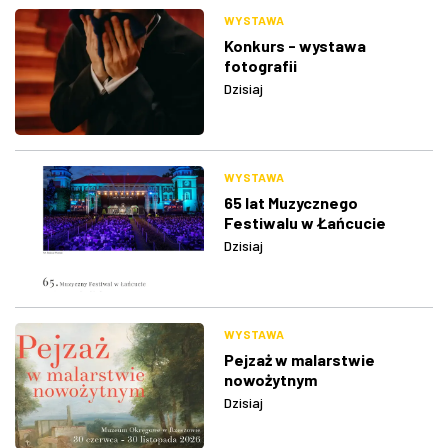
WYSTAWA
Konkurs - wystawa
fotografii
Dzisiaj
WYSTAWA
65 lat Muzycznego
Festiwalu w Łańcucie
Dzisiaj
WYSTAWA
Pejzaż w malarstwie
nowożytnym
Dzisiaj