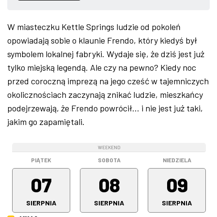
ZDJĘCIA
W miasteczku Kettle Springs ludzie od pokoleń
opowiadają sobie o klaunie Frendo, który kiedyś był
W RZESZOWIE
symbolem lokalnej fabryki. Wydaje się, że dziś jest już
tylko miejską legendą. Ale czy na pewno? Kiedy noc
przed coroczną imprezą na jego cześć w tajemniczych
okolicznościach zaczynają znikać ludzie, mieszkańcy
podejrzewają, że Frendo powrócił… i nie jest już taki,
jakim go zapamiętali.
WEEKEND
WEEKEND
WEEKEND
PIĄTEK
SOBOTA
NIEDZIELA
07
08
09
SIERPNIA
SIERPNIA
SIERPNIA