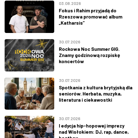
03.08.2026
Fokus i Rahim przyjadą do
Rzeszowa promować album
„Katharsis”
30.07.2026
Rockowa Noc Summer GIG.
Znamy godzinową rozpiskę
koncertów
30.07.2026
Spotkania z kultura brytyjską dla
seniorów. Herbata, muzyka,
literatura i ciekawostki
30.07.2026
I edycja hip-hopowej imprezy
nad Wisłokiem: DJ, rap, dance,
beatbox