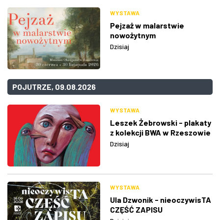
WYSTAWA
Pejzaż w malarstwie
nowożytnym
Dzisiaj
POJUTRZE, 09.08.2026
WYSTAWA
Leszek Żebrowski - plakaty
z kolekcji BWA w Rzeszowie
Dzisiaj
WYSTAWA
Ula Dzwonik - nieoczywisTA
CZĘŚĆ ZAPISU