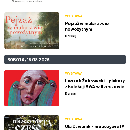
WYSTAWA
Pejzaż w malarstwie
nowożytnym
Dzisiaj
SOBOTA, 15.08.2026
WYSTAWA
Leszek Żebrowski - plakaty
z kolekcji BWA w Rzeszowie
Dzisiaj
WYSTAWA
Ula Dzwonik - nieoczywisTA