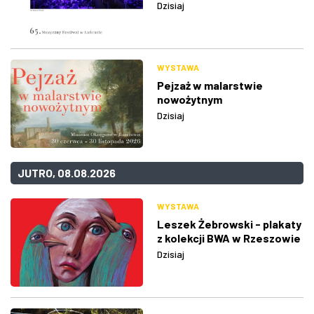
Dzisiaj
WYSTAWA
Pejzaż w malarstwie
nowożytnym
Dzisiaj
JUTRO, 08.08.2026
WYSTAWA
Leszek Żebrowski - plakaty
z kolekcji BWA w Rzeszowie
Dzisiaj