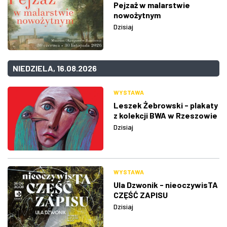
Pejzaż w malarstwie
nowożytnym
Dzisiaj
NIEDZIELA, 16.08.2026
WYSTAWA
Leszek Żebrowski - plakaty
z kolekcji BWA w Rzeszowie
Dzisiaj
WYSTAWA
Ula Dzwonik - nieoczywisTA
CZĘŚĆ ZAPISU
Dzisiaj