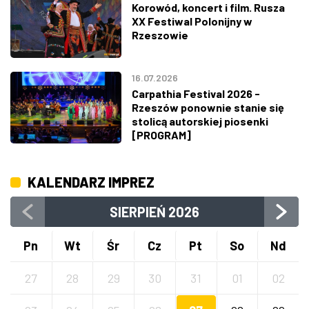
Korowód, koncert i film. Rusza
XX Festiwal Polonijny w
Rzeszowie
16.07.2026
Carpathia Festival 2026 -
Rzeszów ponownie stanie się
stolicą autorskiej piosenki
[PROGRAM]
KALENDARZ IMPREZ
SIERPIEŃ
2026
Pn
Wt
Śr
Cz
Pt
So
Nd
27
28
29
30
31
01
02