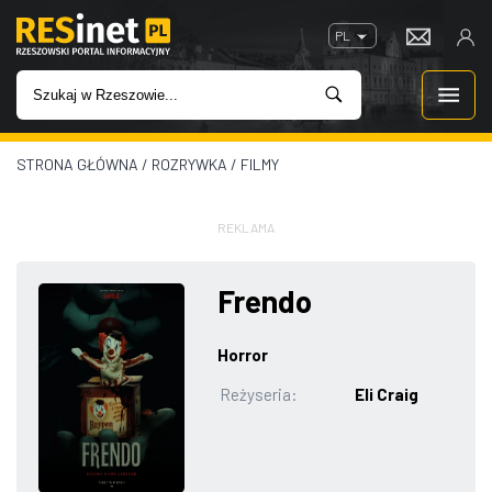
PL
STRONA GŁÓWNA
/
ROZRYWKA
/
FILMY
WIADOMOŚCI
INWESTYCJE
REKLAMA
IMPREZY
Frendo
ROZRYWKA
Horror
Reżyseria:
Eli Craig
W KINACH
GASTRONOMIA