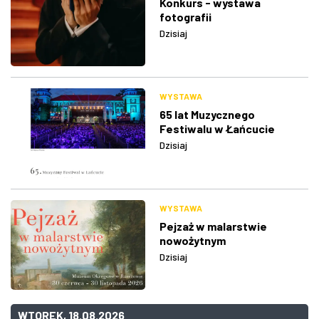
Konkurs - wystawa
fotografii
Dzisiaj
WYSTAWA
65 lat Muzycznego
Festiwalu w Łańcucie
Dzisiaj
WYSTAWA
Pejzaż w malarstwie
nowożytnym
Dzisiaj
WTOREK, 18.08.2026