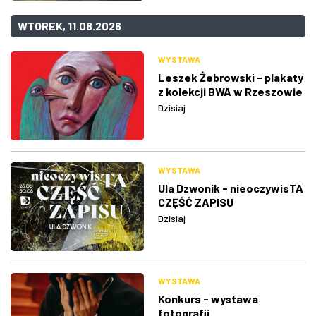
WTOREK, 11.08.2026
WYSTAWA
Leszek Żebrowski - plakaty
z kolekcji BWA w Rzeszowie
Dzisiaj
WYSTAWA
Ula Dzwonik - nieoczywisTA
CZĘŚĆ ZAPISU
Dzisiaj
WYSTAWA
Konkurs - wystawa
fotografii