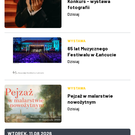
Konkurs - wystawa
fotografii
Dzisiaj
WYSTAWA
65 lat Muzycznego
Festiwalu w Łańcucie
Dzisiaj
WYSTAWA
Pejzaż w malarstwie
nowożytnym
Dzisiaj
WTOREK, 11.08.2026