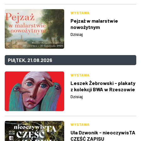
WYSTAWA
Pejzaż w malarstwie
nowożytnym
Dzisiaj
PIĄTEK, 21.08.2026
WYSTAWA
Leszek Żebrowski - plakaty
z kolekcji BWA w Rzeszowie
Dzisiaj
WYSTAWA
Ula Dzwonik - nieoczywisTA
CZĘŚĆ ZAPISU