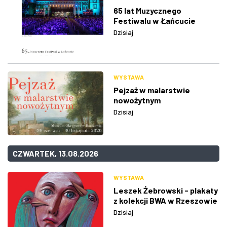
65 lat Muzycznego
Festiwalu w Łańcucie
Dzisiaj
WYSTAWA
Pejzaż w malarstwie
nowożytnym
Dzisiaj
CZWARTEK, 13.08.2026
WYSTAWA
Leszek Żebrowski - plakaty
z kolekcji BWA w Rzeszowie
Dzisiaj