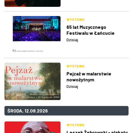
WYSTAWA
65 lat Muzycznego
Festiwalu w Łańcucie
Dzisiaj
WYSTAWA
Pejzaż w malarstwie
nowożytnym
Dzisiaj
ŚRODA, 12.08.2026
WYSTAWA
Leszek Żebrowski - plakaty