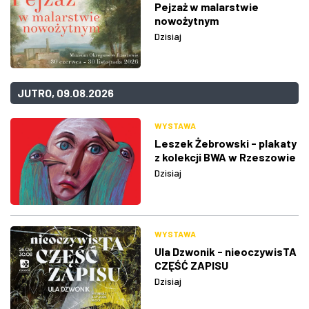
Pejzaż w malarstwie
nowożytnym
Dzisiaj
JUTRO, 09.08.2026
WYSTAWA
Leszek Żebrowski - plakaty
z kolekcji BWA w Rzeszowie
Dzisiaj
WYSTAWA
Ula Dzwonik - nieoczywisTA
CZĘŚĆ ZAPISU
Dzisiaj