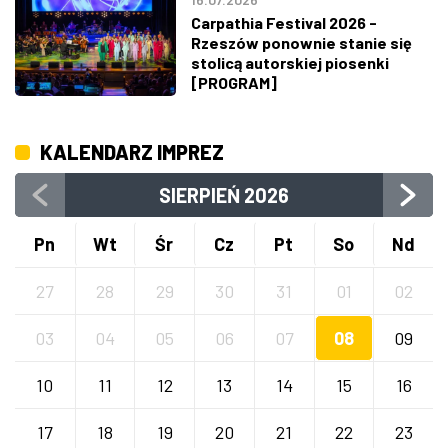
Carpathia Festival 2026 -
Rzeszów ponownie stanie się
stolicą autorskiej piosenki
[PROGRAM]
KALENDARZ IMPREZ
SIERPIEŃ
2026
Pn
Wt
Śr
Cz
Pt
So
Nd
27
28
29
30
31
01
02
03
04
05
06
07
08
09
10
11
12
13
14
15
16
17
18
19
20
21
22
23