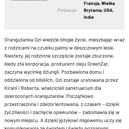
Francja, Wielka
ZDJĘCIA
Produkcja:
Brytania, USA,
Indie
W RZESZOWIE
Orangutanka Ozi wiedzie błogie życie, mieszkając wraz
z rodzicami na czubku palmy w deszczowym lesie.
Niestety, jej rodzinne szczęście zostaje zburzone,
kiedy zła korporacja, producent oleju GreenZar,
zaczyna wycinkę dżungli. Pozbawiona domu i
oddzielona od bliskich, Ozi zostaje uratowana przez
Kirani i Roberta, właścicieli sanktuarium dla
osieroconych orangutanów. Początkowo
przestraszona i zdezorientowana, z czasem – dzięki
życzliwości i zachęcie opiekunów – zadomawia się w
nowym miejscu. A dzięki językowi migowemu uczy się
komunikowania ze światem i świeżo poznanymi