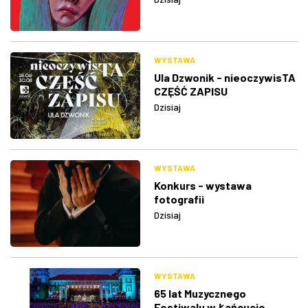
WYSTAWA
Ula Dzwonik - nieoczywisTA
CZĘŚĆ ZAPISU
Dzisiaj
WYSTAWA
Konkurs - wystawa
fotografii
Dzisiaj
WYSTAWA
65 lat Muzycznego
Festiwalu w Łańcucie