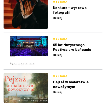
WYSTAWA
Konkurs - wystawa
fotografii
Dzisiaj
WYSTAWA
65 lat Muzycznego
Festiwalu w Łańcucie
Dzisiaj
WYSTAWA
Pejzaż w malarstwie
nowożytnym
Dzisiaj