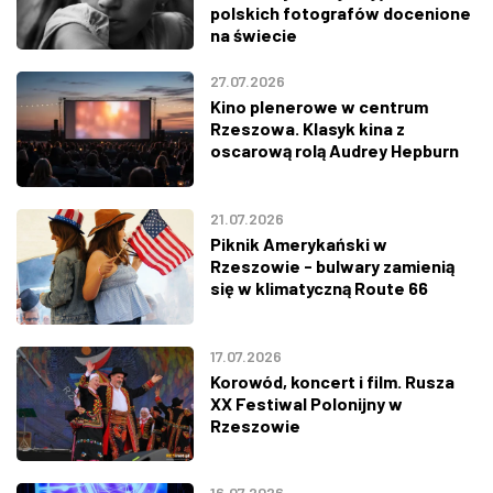
polskich fotografów docenione
na świecie
27.07.2026
Kino plenerowe w centrum
Rzeszowa. Klasyk kina z
oscarową rolą Audrey Hepburn
21.07.2026
Piknik Amerykański w
Rzeszowie - bulwary zamienią
się w klimatyczną Route 66
17.07.2026
Korowód, koncert i film. Rusza
XX Festiwal Polonijny w
Rzeszowie
16.07.2026