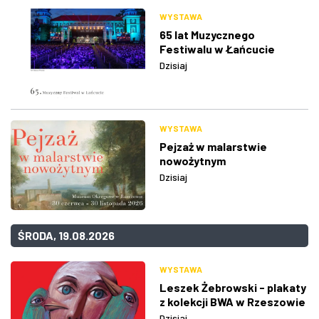
WYSTAWA
65 lat Muzycznego
Festiwalu w Łańcucie
Dzisiaj
WYSTAWA
Pejzaż w malarstwie
nowożytnym
Dzisiaj
ŚRODA, 19.08.2026
WYSTAWA
Leszek Żebrowski - plakaty
z kolekcji BWA w Rzeszowie
Dzisiaj