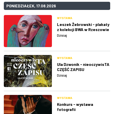
PONIEDZIAŁEK, 17.08.2026
WYSTAWA
Leszek Żebrowski - plakaty
z kolekcji BWA w Rzeszowie
Dzisiaj
WYSTAWA
Ula Dzwonik - nieoczywisTA
CZĘŚĆ ZAPISU
Dzisiaj
WYSTAWA
Konkurs - wystawa
fotografii