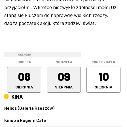
przyjaciółmi. Wkrótce niezwykłe zdolności małej Ozi
staną się kluczem do naprawdę wielkich rzeczy. I
dadzą początek akcji, która zadziwi świat.
WEEKEND
WEEKEND
SOBOTA
NIEDZIELA
PONIEDZIAŁEK
08
09
10
SIERPNIA
SIERPNIA
SIERPNIA
KINA
Helios (Galeria Rzeszów)
Kino za Rogiem Cafe