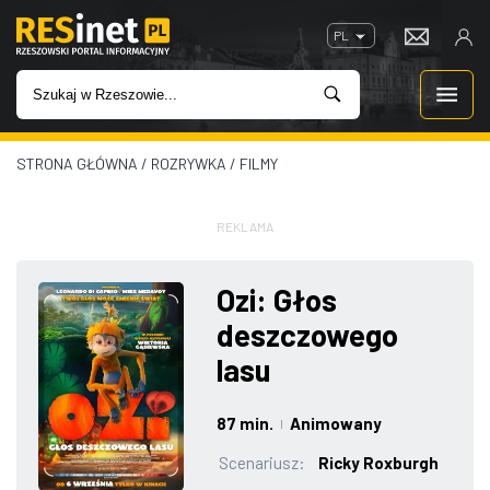
PL
STRONA GŁÓWNA
/
ROZRYWKA
/
FILMY
WIADOMOŚCI
INWESTYCJE
REKLAMA
IMPREZY
Ozi: Głos
deszczowego
ROZRYWKA
lasu
W KINACH
87 min.
Animowany
|
GASTRONOMIA
Scenariusz:
Ricky Roxburgh