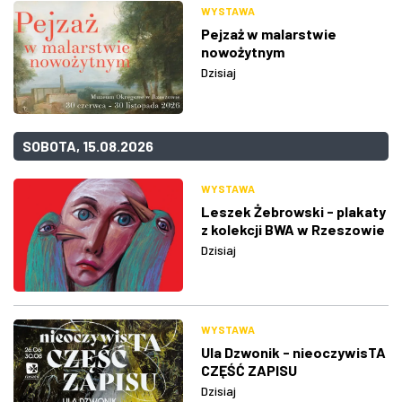
WYSTAWA
Pejzaż w malarstwie
nowożytnym
Dzisiaj
SOBOTA, 15.08.2026
WYSTAWA
Leszek Żebrowski - plakaty
z kolekcji BWA w Rzeszowie
Dzisiaj
WYSTAWA
Ula Dzwonik - nieoczywisTA
CZĘŚĆ ZAPISU
Dzisiaj