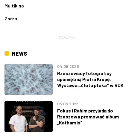
Multikino
Zorza
REKLAMA
NEWS
04.08.2026
Rzeszowscy fotograficy
upamiętnią Piotra Krupę.
Wystawa „Z lotu ptaka" w RDK
03.08.2026
Fokus i Rahim przyjadą do
Rzeszowa promować album
„Katharsis”