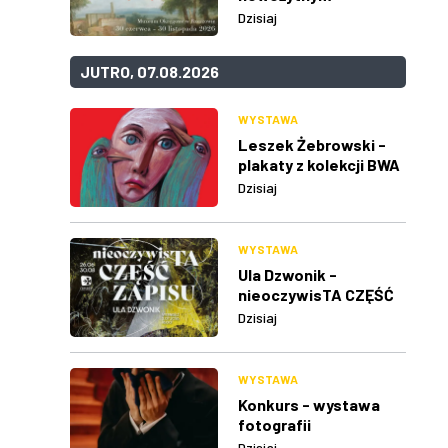
Dzisiaj
JUTRO, 07.08.2026
WYSTAWA
Leszek Żebrowski -
plakaty z kolekcji BWA
w Rzeszowie
Dzisiaj
WYSTAWA
Ula Dzwonik -
nieoczywisTA CZĘŚĆ
ZAPISU
Dzisiaj
WYSTAWA
Konkurs - wystawa
fotografii
Dzisiaj