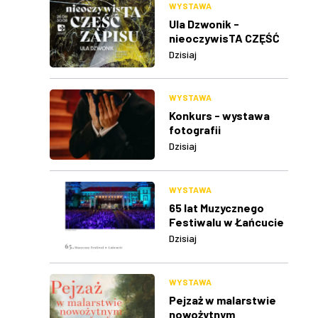
WYSTAWA
Ula Dzwonik -
nieoczywisTA CZĘŚĆ
ZAPISU
Dzisiaj
WYSTAWA
Konkurs - wystawa
fotografii
Dzisiaj
WYSTAWA
65 lat Muzycznego
Festiwalu w Łańcucie
Dzisiaj
WYSTAWA
Pejzaż w malarstwie
nowożytnym