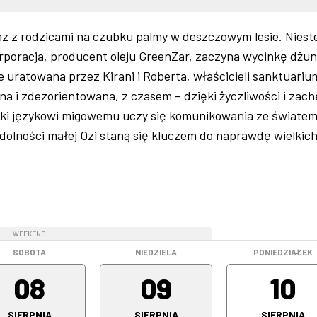
az z rodzicami na czubku palmy w deszczowym lesie. Nieste
orporacja, producent oleju GreenZar, zaczyna wycinkę dżung
e uratowana przez Kirani i Roberta, właścicieli sanktuariu
 i zdezorientowana, z czasem – dzięki życzliwości i zach
ki językowi migowemu uczy się komunikowania ze światem
dolności małej Ozi staną się kluczem do naprawdę wielkic
WEEKEND
WEEKEND
SOBOTA
NIEDZIELA
PONIEDZIAŁEK
08
09
10
SIERPNIA
SIERPNIA
SIERPNIA