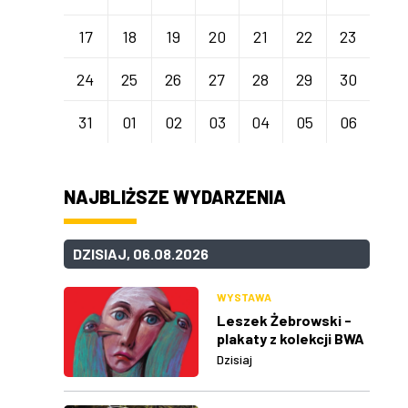
17
18
19
20
21
22
23
24
25
26
27
28
29
30
31
01
02
03
04
05
06
NAJBLIŻSZE WYDARZENIA
DZISIAJ, 06.08.2026
WYSTAWA
Leszek Żebrowski -
plakaty z kolekcji BWA
w Rzeszowie
Dzisiaj