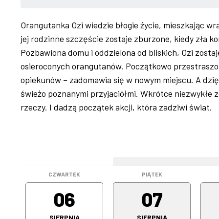
Orangutanka Ozi wiedzie błogie życie, mieszkając wr
jej rodzinne szczęście zostaje zburzone, kiedy zła k
Pozbawiona domu i oddzielona od bliskich, Ozi zostaj
osieroconych orangutanów. Początkowo przestraszona
opiekunów – zadomawia się w nowym miejscu. A dzię
świeżo poznanymi przyjaciółmi. Wkrótce niezwykłe z
rzeczy. I dadzą początek akcji, która zadziwi świat.
WEEKEND
CZWARTEK
PIĄTEK
06
07
SIERPNIA
SIERPNIA