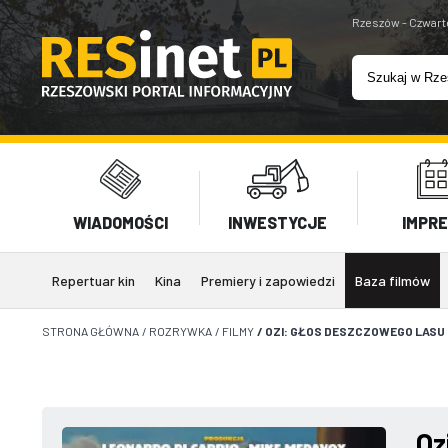
Rzeszów - Czwart
WIADOMOŚCI
INWESTYCJE
IMPR
Repertuar kin
Kina
Premiery i zapowiedzi
Baza filmów
STRONA GŁÓWNA
/
ROZRYWKA
/
FILMY
/
OZI: GŁOS DESZCZOWEGO LASU
Oz