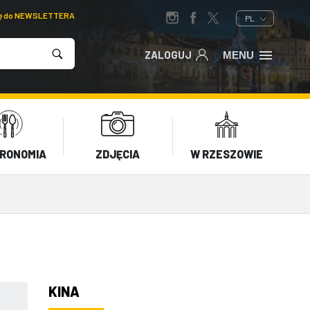
ię do NEWSLETTERA
PL
ZALOGUJ
MENU
RONOMIA
ZDJĘCIA
W RZESZOWIE
KINA