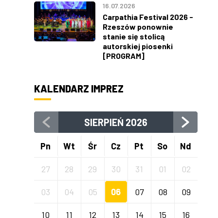
16.07.2026
Carpathia Festival 2026 -
Rzeszów ponownie
stanie się stolicą
autorskiej piosenki
[PROGRAM]
KALENDARZ IMPREZ
SIERPIEŃ
2026
Pn
Wt
Śr
Cz
Pt
So
Nd
27
28
29
30
31
01
02
03
04
05
06
07
08
09
10
11
12
13
14
15
16