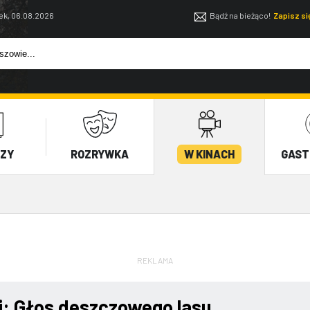
ek, 06.08.2026
Bądź na bieżąco!
Zapisz s
EZY
ROZRYWKA
W KINACH
GAST
REKLAMA
i: Głos deszczowego lasu