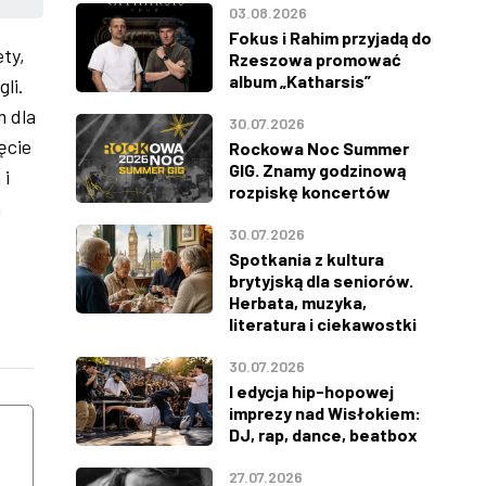
03.08.2026
Fokus i Rahim przyjadą do
ty,
Rzeszowa promować
album „Katharsis”
li.
m dla
30.07.2026
ęcie
Rockowa Noc Summer
GIG. Znamy godzinową
 i
rozpiskę koncertów
h
30.07.2026
Spotkania z kultura
brytyjską dla seniorów.
Herbata, muzyka,
literatura i ciekawostki
30.07.2026
WTOREK
ŚRODA
I edycja hip-hopowej
imprezy nad Wisłokiem:
11
12
DJ, rap, dance, beatbox
27.07.2026
SIERPNIA
SIERPNIA