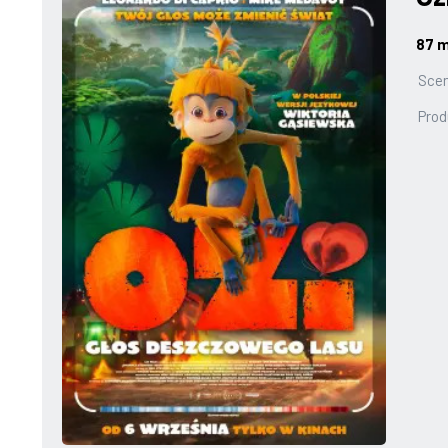
87 m
Scen
Prod