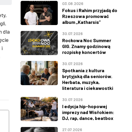
03.08.2026
Fokus i Rahim przyjadą do
ty,
Rzeszowa promować
album „Katharsis”
li.
m dla
30.07.2026
ęcie
Rockowa Noc Summer
GIG. Znamy godzinową
 i
rozpiskę koncertów
h
30.07.2026
Spotkania z kultura
brytyjską dla seniorów.
Herbata, muzyka,
literatura i ciekawostki
30.07.2026
WTOREK
ŚRODA
I edycja hip-hopowej
imprezy nad Wisłokiem:
11
12
DJ, rap, dance, beatbox
27.07.2026
SIERPNIA
SIERPNIA