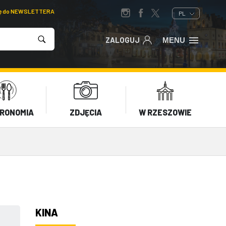
ię do NEWSLETTERA
PL
ZALOGUJ
MENU
RONOMIA
ZDJĘCIA
W RZESZOWIE
KINA