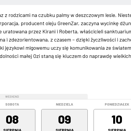
az z rodzicami na czubku palmy w deszczowym lesie. Nieste
orporacja, producent oleju GreenZar, zaczyna wycinkę dżung
e uratowana przez Kirani i Roberta, właścicieli sanktuariu
 i zdezorientowana, z czasem – dzięki życzliwości i zach
ki językowi migowemu uczy się komunikowania ze światem
dolności małej Ozi staną się kluczem do naprawdę wielkic
WEEKEND
WEEKEND
SOBOTA
NIEDZIELA
PONIEDZIAŁEK
08
09
10
SIERPNIA
SIERPNIA
SIERPNIA