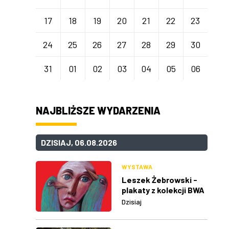
17
18
19
20
21
22
23
24
25
26
27
28
29
30
31
01
02
03
04
05
06
NAJBLIŻSZE WYDARZENIA
DZISIAJ, 06.08.2026
WYSTAWA
Leszek Żebrowski -
plakaty z kolekcji BWA
w Rzeszowie
Dzisiaj