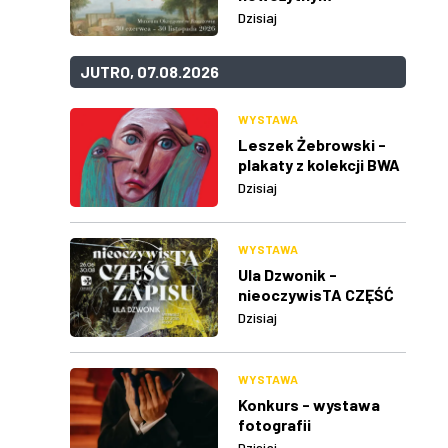
Dzisiaj
JUTRO, 07.08.2026
WYSTAWA
Leszek Żebrowski -
plakaty z kolekcji BWA
w Rzeszowie
Dzisiaj
WYSTAWA
Ula Dzwonik -
nieoczywisTA CZĘŚĆ
ZAPISU
Dzisiaj
WYSTAWA
Konkurs - wystawa
fotografii
Dzisiaj