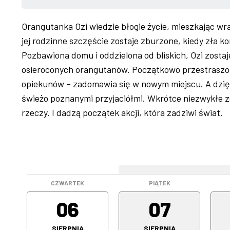
Orangutanka Ozi wiedzie błogie życie, mieszkając wr
jej rodzinne szczęście zostaje zburzone, kiedy zła k
Pozbawiona domu i oddzielona od bliskich, Ozi zostaj
osieroconych orangutanów. Początkowo przestraszona
opiekunów – zadomawia się w nowym miejscu. A dzię
świeżo poznanymi przyjaciółmi. Wkrótce niezwykłe z
rzeczy. I dadzą początek akcji, która zadziwi świat.
WEEKEND
CZWARTEK
PIĄTEK
06
07
SIERPNIA
SIERPNIA