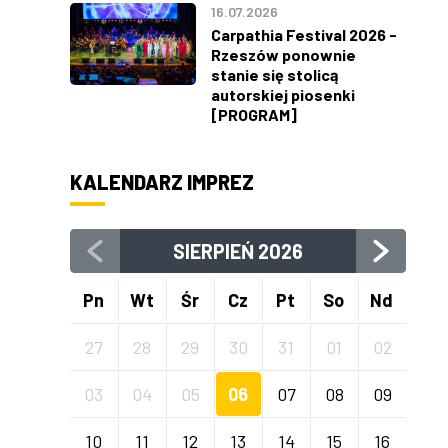
16.07.2026
Carpathia Festival 2026 -
Rzeszów ponownie
stanie się stolicą
autorskiej piosenki
[PROGRAM]
KALENDARZ IMPREZ
SIERPIEŃ
2026
Pn
Wt
Śr
Cz
Pt
So
Nd
27
28
29
30
31
01
02
03
04
05
06
07
08
09
10
11
12
13
14
15
16