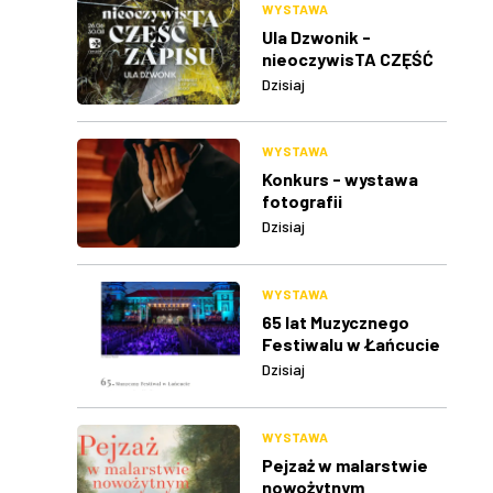
WYSTAWA
Ula Dzwonik -
nieoczywisTA CZĘŚĆ
ZAPISU
Dzisiaj
WYSTAWA
Konkurs - wystawa
fotografii
Dzisiaj
WYSTAWA
65 lat Muzycznego
Festiwalu w Łańcucie
Dzisiaj
WYSTAWA
Pejzaż w malarstwie
nowożytnym