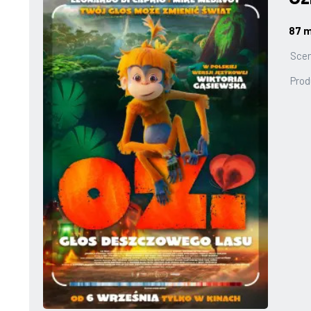
87 m
Scen
Prod