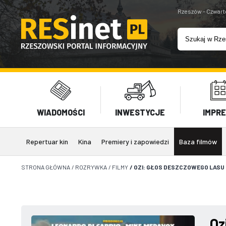
Rzeszów - Czwart
WIADOMOŚCI
INWESTYCJE
IMPR
Repertuar kin
Kina
Premiery i zapowiedzi
Baza filmów
STRONA GŁÓWNA
/
ROZRYWKA
/
FILMY
/
OZI: GŁOS DESZCZOWEGO LASU
Oz