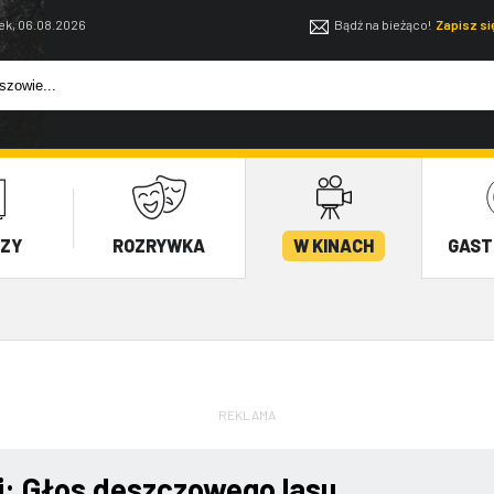
ek, 06.08.2026
Bądź na bieżąco!
Zapisz s
EZY
ROZRYWKA
W KINACH
GAST
REKLAMA
i: Głos deszczowego lasu