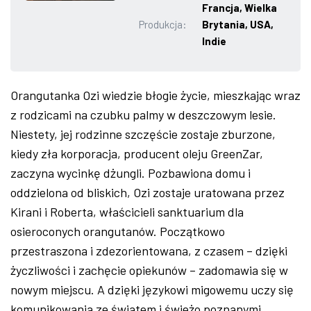
Francja, Wielka
ZDJĘCIA
Produkcja:
Brytania, USA,
Indie
W RZESZOWIE
Orangutanka Ozi wiedzie błogie życie, mieszkając wraz
z rodzicami na czubku palmy w deszczowym lesie.
Niestety, jej rodzinne szczęście zostaje zburzone,
kiedy zła korporacja, producent oleju GreenZar,
zaczyna wycinkę dżungli. Pozbawiona domu i
oddzielona od bliskich, Ozi zostaje uratowana przez
Kirani i Roberta, właścicieli sanktuarium dla
osieroconych orangutanów. Początkowo
przestraszona i zdezorientowana, z czasem – dzięki
życzliwości i zachęcie opiekunów – zadomawia się w
nowym miejscu. A dzięki językowi migowemu uczy się
komunikowania ze światem i świeżo poznanymi