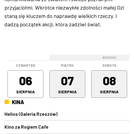
przyjaciółmi. Wkrótce niezwykłe zdolności małej Ozi
staną się kluczem do naprawdę wielkich rzeczy. I
dadzą początek akcji, która zadziwi świat.
WEEKEND
WEEKEND
CZWARTEK
PIĄTEK
SOBOTA
06
07
08
SIERPNIA
SIERPNIA
SIERPNIA
KINA
Helios (Galeria Rzeszów)
Kino za Rogiem Cafe