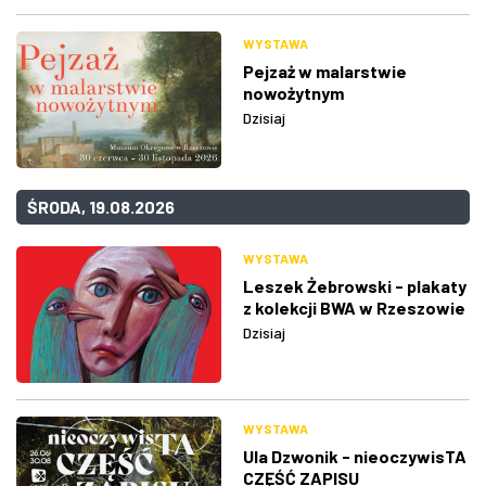
WYSTAWA
Pejzaż w malarstwie
nowożytnym
Dzisiaj
ŚRODA, 19.08.2026
WYSTAWA
Leszek Żebrowski - plakaty
z kolekcji BWA w Rzeszowie
Dzisiaj
WYSTAWA
Ula Dzwonik - nieoczywisTA
CZĘŚĆ ZAPISU