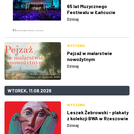
65 lat Muzycznego
Festiwalu w Łańcucie
Dzisiaj
WYSTAWA
Pejzaż w malarstwie
nowożytnym
Dzisiaj
WTOREK, 11.08.2026
WYSTAWA
Leszek Żebrowski - plakaty
z kolekcji BWA w Rzeszowie
Dzisiaj