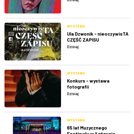
WYSTAWA
Ula Dzwonik - nieoczywisTA
CZĘŚĆ ZAPISU
Dzisiaj
WYSTAWA
Konkurs - wystawa
fotografii
Dzisiaj
WYSTAWA
65 lat Muzycznego
Festiwalu w Łańcucie