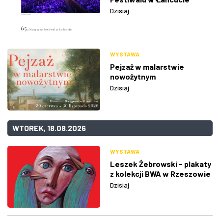
Dzisiaj
WYSTAWA
Pejzaż w malarstwie
nowożytnym
Dzisiaj
WTOREK, 18.08.2026
WYSTAWA
Leszek Żebrowski - plakaty
z kolekcji BWA w Rzeszowie
Dzisiaj