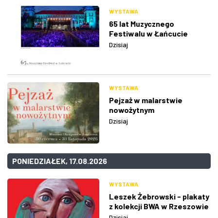
WYSTAWA
65 lat Muzycznego
Festiwalu w Łańcucie
Dzisiaj
WYSTAWA
Pejzaż w malarstwie
nowożytnym
Dzisiaj
PONIEDZIAŁEK, 17.08.2026
WYSTAWA
Leszek Żebrowski - plakaty
z kolekcji BWA w Rzeszowie
Dzisiaj