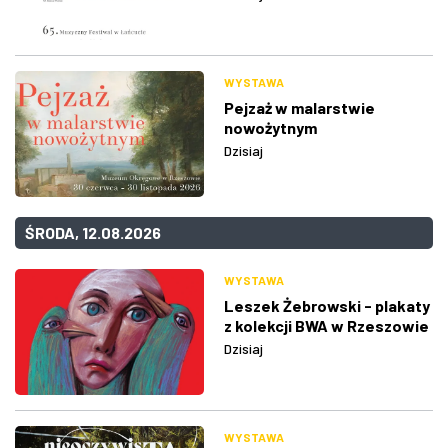
WYSTAWA
Pejzaż w malarstwie
nowożytnym
Dzisiaj
ŚRODA, 12.08.2026
WYSTAWA
Leszek Żebrowski - plakaty
z kolekcji BWA w Rzeszowie
Dzisiaj
WYSTAWA