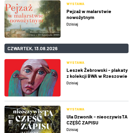
WYSTAWA
Pejzaż w malarstwie
nowożytnym
Dzisiaj
CZWARTEK, 13.08.2026
WYSTAWA
Leszek Żebrowski - plakaty
z kolekcji BWA w Rzeszowie
Dzisiaj
WYSTAWA
Ula Dzwonik - nieoczywisTA
CZĘŚĆ ZAPISU
Dzisiaj