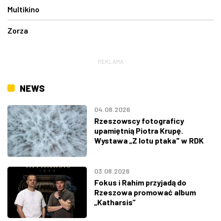
Multikino
Zorza
REKLAMA
NEWS
04.08.2026
Rzeszowscy fotograficy
upamiętnią Piotra Krupę.
Wystawa „Z lotu ptaka" w RDK
03.08.2026
Fokus i Rahim przyjadą do
Rzeszowa promować album
„Katharsis”