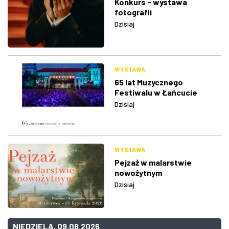
Konkurs - wystawa
fotografii
Dzisiaj
WYSTAWA
65 lat Muzycznego
Festiwalu w Łańcucie
Dzisiaj
WYSTAWA
Pejzaż w malarstwie
nowożytnym
Dzisiaj
NIEDZIELA, 09.08.2026