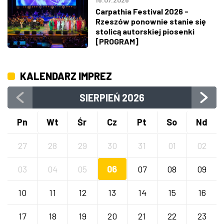
Carpathia Festival 2026 -
Rzeszów ponownie stanie się
stolicą autorskiej piosenki
[PROGRAM]
KALENDARZ IMPREZ
SIERPIEŃ
2026
Pn
Wt
Śr
Cz
Pt
So
Nd
27
28
29
30
31
01
02
03
04
05
06
07
08
09
10
11
12
13
14
15
16
17
18
19
20
21
22
23