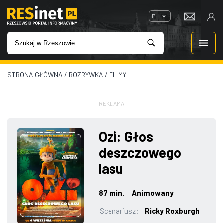
PL
STRONA GŁÓWNA
/
ROZRYWKA
/
FILMY
WIADOMOŚCI
INWESTYCJE
REKLAMA
IMPREZY
Ozi: Głos
deszczowego
ROZRYWKA
lasu
W KINACH
87 min.
Animowany
|
GASTRONOMIA
Scenariusz:
Ricky Roxburgh