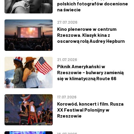
polskich fotografów docenione
na świecie
27.07.2026
Kino plenerowe w centrum
Rzeszowa. Klasyk kina z
oscarową rolą Audrey Hepburn
21.07.2026
Piknik Amerykański w
Rzeszowie - bulwary zamienią
się w klimatyczną Route 66
17.07.2026
Korowód, koncert i film. Rusza
XX Festiwal Polonijny w
Rzeszowie
16.07.2026