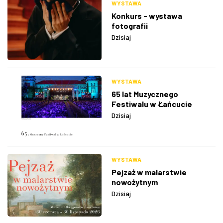
WYSTAWA
Konkurs - wystawa
fotografii
Dzisiaj
WYSTAWA
65 lat Muzycznego
Festiwalu w Łańcucie
Dzisiaj
WYSTAWA
Pejzaż w malarstwie
nowożytnym
Dzisiaj