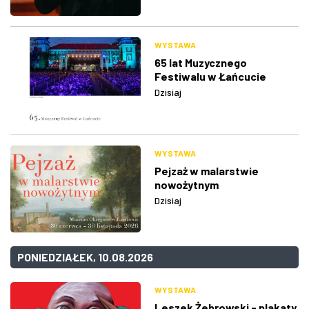
WYSTAWA
65 lat Muzycznego
Festiwalu w Łańcucie
Dzisiaj
WYSTAWA
Pejzaż w malarstwie
nowożytnym
Dzisiaj
PONIEDZIAŁEK, 10.08.2026
WYSTAWA
Leszek Żebrowski - plakaty