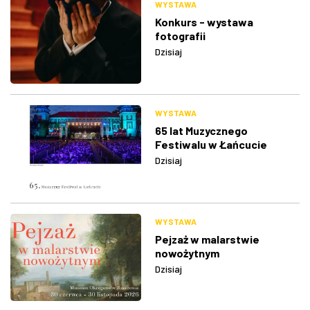
WYSTAWA
Konkurs - wystawa
fotografii
Dzisiaj
WYSTAWA
65 lat Muzycznego
Festiwalu w Łańcucie
Dzisiaj
WYSTAWA
Pejzaż w malarstwie
nowożytnym
Dzisiaj