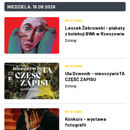
NIEDZIELA, 16.08.2026
WYSTAWA
Leszek Żebrowski - plakaty
z kolekcji BWA w Rzeszowie
Dzisiaj
WYSTAWA
Ula Dzwonik - nieoczywisTA
CZĘŚĆ ZAPISU
Dzisiaj
WYSTAWA
Konkurs - wystawa
fotografii