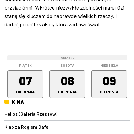
przyjaciółmi. Wkrótce niezwykłe zdolności małej Ozi
staną się kluczem do naprawdę wielkich rzeczy. I
dadzą początek akcji, która zadziwi świat.
WEEKEND
WEEKEND
WEEKEND
PIĄTEK
SOBOTA
NIEDZIELA
07
08
09
SIERPNIA
SIERPNIA
SIERPNIA
KINA
Helios (Galeria Rzeszów)
Kino za Rogiem Cafe