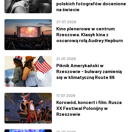
polskich fotografów docenione
na świecie
27.07.2026
Kino plenerowe w centrum
Rzeszowa. Klasyk kina z
oscarową rolą Audrey Hepburn
21.07.2026
Piknik Amerykański w
Rzeszowie - bulwary zamienią
się w klimatyczną Route 66
17.07.2026
Korowód, koncert i film. Rusza
XX Festiwal Polonijny w
Rzeszowie
16.07.2026