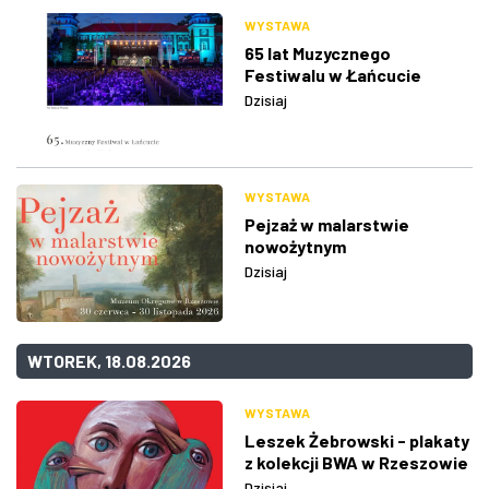
WYSTAWA
65 lat Muzycznego
Festiwalu w Łańcucie
Dzisiaj
WYSTAWA
Pejzaż w malarstwie
nowożytnym
Dzisiaj
WTOREK, 18.08.2026
WYSTAWA
Leszek Żebrowski - plakaty
z kolekcji BWA w Rzeszowie
Dzisiaj