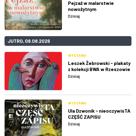
Pejzaż w malarstwie
nowożytnym
Dzisiaj
JUTRO, 08.08.2026
WYSTAWA
Leszek Żebrowski - plakaty
z kolekcji BWA w Rzeszowie
Dzisiaj
WYSTAWA
Ula Dzwonik - nieoczywisTA
CZĘŚĆ ZAPISU
Dzisiaj