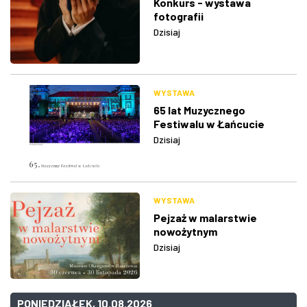
Konkurs - wystawa
fotografii
Dzisiaj
WYSTAWA
65 lat Muzycznego
Festiwalu w Łańcucie
Dzisiaj
WYSTAWA
Pejzaż w malarstwie
nowożytnym
Dzisiaj
PONIEDZIAŁEK, 10.08.2026