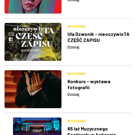
WYSTAWA
Ula Dzwonik - nieoczywisTA
CZĘŚĆ ZAPISU
Dzisiaj
WYSTAWA
Konkurs - wystawa
fotografii
Dzisiaj
WYSTAWA
65 lat Muzycznego
Festiwalu w Łańcucie