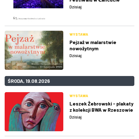
Dzisiaj
WYSTAWA
Pejzaż w malarstwie
nowożytnym
Dzisiaj
ŚRODA, 19.08.2026
WYSTAWA
Leszek Żebrowski - plakaty
z kolekcji BWA w Rzeszowie
Dzisiaj