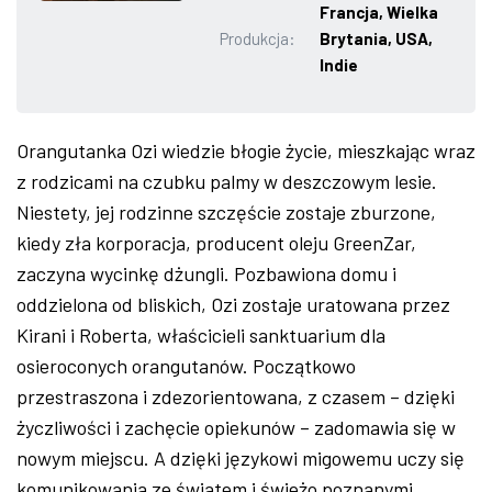
Francja, Wielka
ZDJĘCIA
Produkcja:
Brytania, USA,
Indie
W RZESZOWIE
Orangutanka Ozi wiedzie błogie życie, mieszkając wraz
z rodzicami na czubku palmy w deszczowym lesie.
Niestety, jej rodzinne szczęście zostaje zburzone,
kiedy zła korporacja, producent oleju GreenZar,
zaczyna wycinkę dżungli. Pozbawiona domu i
oddzielona od bliskich, Ozi zostaje uratowana przez
Kirani i Roberta, właścicieli sanktuarium dla
osieroconych orangutanów. Początkowo
przestraszona i zdezorientowana, z czasem – dzięki
życzliwości i zachęcie opiekunów – zadomawia się w
nowym miejscu. A dzięki językowi migowemu uczy się
komunikowania ze światem i świeżo poznanymi