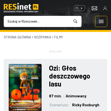
PL
STRONA GŁÓWNA
/
ROZRYWKA
/
FILMY
WIADOMOŚCI
INWESTYCJE
REKLAMA
IMPREZY
Ozi: Głos
deszczowego
ROZRYWKA
lasu
W KINACH
87 min.
Animowany
|
GASTRONOMIA
Scenariusz:
Ricky Roxburgh