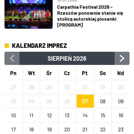
Carpathia Festival 2026 -
Rzeszów ponownie stanie się
stolicą autorskiej piosenki
[PROGRAM]
KALENDARZ IMPREZ
SIERPIEŃ
2026
Pn
Wt
Śr
Cz
Pt
So
Nd
27
28
29
30
31
01
02
03
04
05
06
07
08
09
10
11
12
13
14
15
16
17
18
19
20
21
22
23