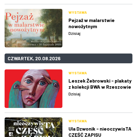
WYSTAWA
Pejzaż w malarstwie
nowożytnym
Dzisiaj
CZWARTEK, 20.08.2026
WYSTAWA
Leszek Żebrowski - plakaty
z kolekcji BWA w Rzeszowie
Dzisiaj
WYSTAWA
Ula Dzwonik - nieoczywisTA
CZĘŚĆ ZAPISU