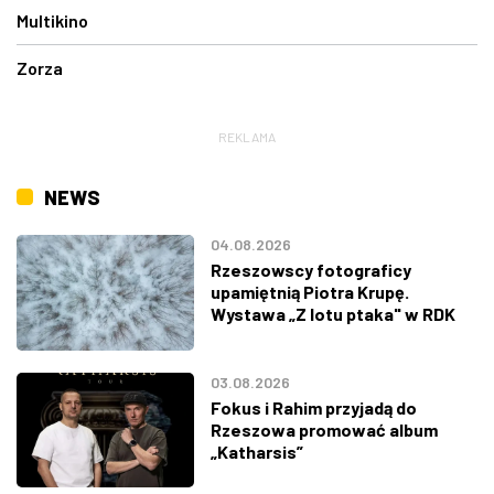
Multikino
Zorza
REKLAMA
NEWS
04.08.2026
Rzeszowscy fotograficy
upamiętnią Piotra Krupę.
Wystawa „Z lotu ptaka" w RDK
03.08.2026
Fokus i Rahim przyjadą do
Rzeszowa promować album
„Katharsis”