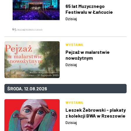
65 lat Muzycznego
Festiwalu w Łańcucie
Dzisiaj
WYSTAWA
Pejzaż w malarstwie
nowożytnym
Dzisiaj
ŚRODA, 12.08.2026
WYSTAWA
Leszek Żebrowski - plakaty
z kolekcji BWA w Rzeszowie
Dzisiaj