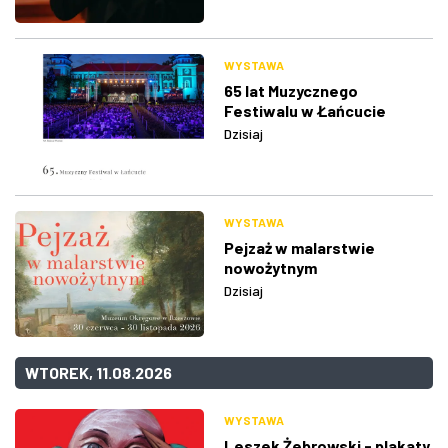
WYSTAWA
65 lat Muzycznego
Festiwalu w Łańcucie
Dzisiaj
WYSTAWA
Pejzaż w malarstwie
nowożytnym
Dzisiaj
WTOREK, 11.08.2026
WYSTAWA
Leszek Żebrowski - plakaty