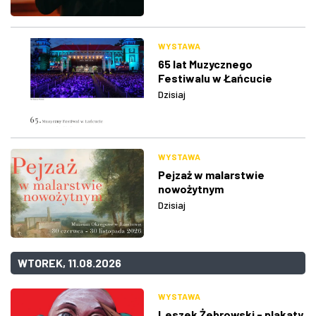
WYSTAWA
65 lat Muzycznego
Festiwalu w Łańcucie
Dzisiaj
WYSTAWA
Pejzaż w malarstwie
nowożytnym
Dzisiaj
WTOREK, 11.08.2026
WYSTAWA
Leszek Żebrowski - plakaty