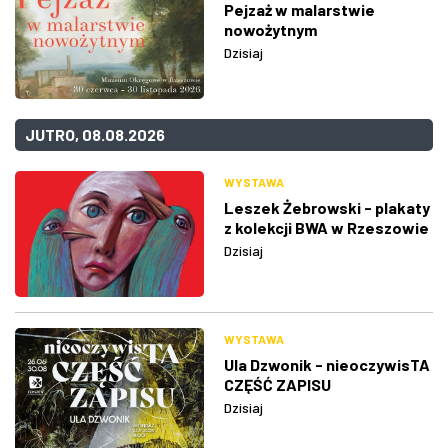
Pejzaż w malarstwie
nowożytnym
Dzisiaj
JUTRO, 08.08.2026
WYSTAWA
Leszek Żebrowski - plakaty
z kolekcji BWA w Rzeszowie
Dzisiaj
WYSTAWA
Ula Dzwonik - nieoczywisTA
CZĘŚĆ ZAPISU
Dzisiaj