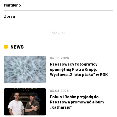
Multikino
Zorza
REKLAMA
NEWS
04.08.2026
Rzeszowscy fotograficy
upamiętnią Piotra Krupę.
Wystawa „Z lotu ptaka" w RDK
03.08.2026
Fokus i Rahim przyjadą do
Rzeszowa promować album
„Katharsis”