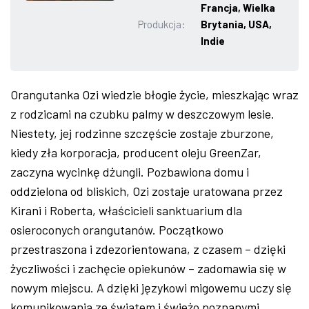
Francja, Wielka
ZDJĘCIA
Produkcja:
Brytania, USA,
Indie
W RZESZOWIE
Orangutanka Ozi wiedzie błogie życie, mieszkając wraz
z rodzicami na czubku palmy w deszczowym lesie.
Niestety, jej rodzinne szczęście zostaje zburzone,
kiedy zła korporacja, producent oleju GreenZar,
zaczyna wycinkę dżungli. Pozbawiona domu i
oddzielona od bliskich, Ozi zostaje uratowana przez
Kirani i Roberta, właścicieli sanktuarium dla
osieroconych orangutanów. Początkowo
przestraszona i zdezorientowana, z czasem – dzięki
życzliwości i zachęcie opiekunów – zadomawia się w
nowym miejscu. A dzięki językowi migowemu uczy się
komunikowania ze światem i świeżo poznanymi