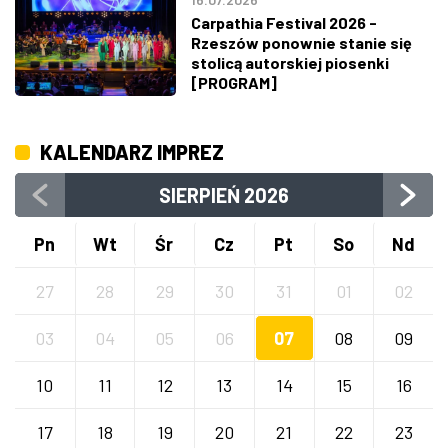
Carpathia Festival 2026 -
Rzeszów ponownie stanie się
stolicą autorskiej piosenki
[PROGRAM]
KALENDARZ IMPREZ
SIERPIEŃ
2026
Pn
Wt
Śr
Cz
Pt
So
Nd
27
28
29
30
31
01
02
03
04
05
06
07
08
09
10
11
12
13
14
15
16
17
18
19
20
21
22
23