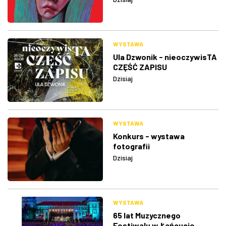
WYSTAWA
Ula Dzwonik - nieoczywisTA
CZĘŚĆ ZAPISU
Dzisiaj
WYSTAWA
Konkurs - wystawa
fotografii
Dzisiaj
WYSTAWA
65 lat Muzycznego
Festiwalu w Łańcucie