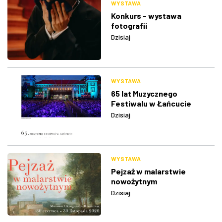
WYSTAWA
Konkurs - wystawa
fotografii
Dzisiaj
WYSTAWA
65 lat Muzycznego
Festiwalu w Łańcucie
Dzisiaj
WYSTAWA
Pejzaż w malarstwie
nowożytnym
Dzisiaj