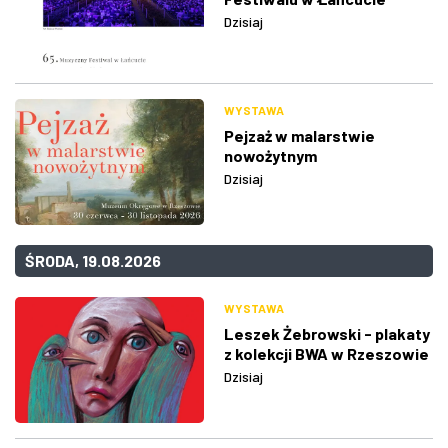
Dzisiaj
WYSTAWA
Pejzaż w malarstwie
nowożytnym
Dzisiaj
ŚRODA, 19.08.2026
WYSTAWA
Leszek Żebrowski - plakaty
z kolekcji BWA w Rzeszowie
Dzisiaj