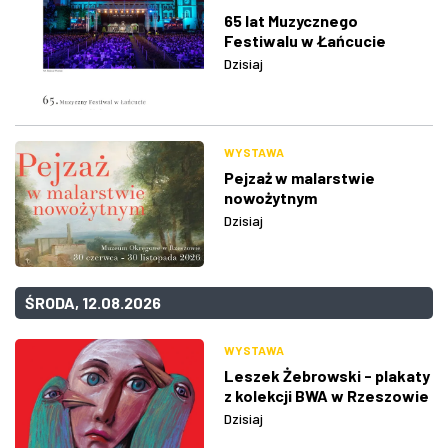
65 lat Muzycznego
Festiwalu w Łańcucie
Dzisiaj
WYSTAWA
Pejzaż w malarstwie
nowożytnym
Dzisiaj
ŚRODA, 12.08.2026
WYSTAWA
Leszek Żebrowski - plakaty
z kolekcji BWA w Rzeszowie
Dzisiaj