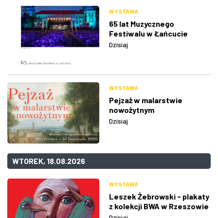
WYSTAWA
65 lat Muzycznego
Festiwalu w Łańcucie
Dzisiaj
WYSTAWA
Pejzaż w malarstwie
nowożytnym
Dzisiaj
WTOREK, 18.08.2026
WYSTAWA
Leszek Żebrowski - plakaty
z kolekcji BWA w Rzeszowie
Dzisiaj