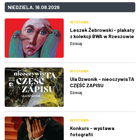
NIEDZIELA, 16.08.2026
WYSTAWA
Leszek Żebrowski - plakaty
z kolekcji BWA w Rzeszowie
Dzisiaj
WYSTAWA
Ula Dzwonik - nieoczywisTA
CZĘŚĆ ZAPISU
Dzisiaj
WYSTAWA
Konkurs - wystawa
fotografii