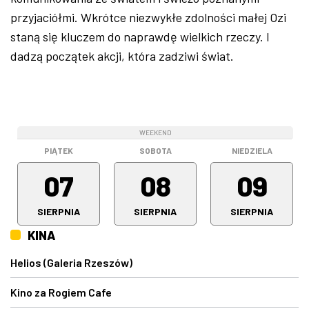
przyjaciółmi. Wkrótce niezwykłe zdolności małej Ozi
staną się kluczem do naprawdę wielkich rzeczy. I
dadzą początek akcji, która zadziwi świat.
WEEKEND
WEEKEND
WEEKEND
PIĄTEK
SOBOTA
NIEDZIELA
07
08
09
SIERPNIA
SIERPNIA
SIERPNIA
KINA
Helios (Galeria Rzeszów)
Kino za Rogiem Cafe