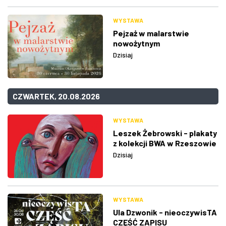
WYSTAWA
Pejzaż w malarstwie
nowożytnym
Dzisiaj
CZWARTEK, 20.08.2026
WYSTAWA
Leszek Żebrowski - plakaty
z kolekcji BWA w Rzeszowie
Dzisiaj
WYSTAWA
Ula Dzwonik - nieoczywisTA
CZĘŚĆ ZAPISU