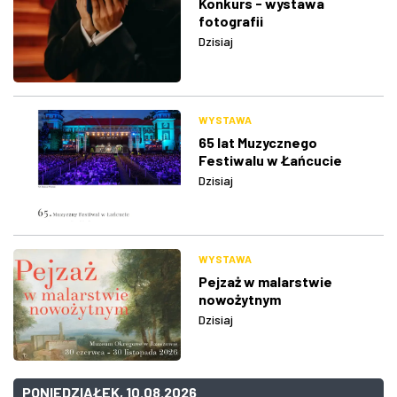
Konkurs - wystawa
fotografii
Dzisiaj
WYSTAWA
65 lat Muzycznego
Festiwalu w Łańcucie
Dzisiaj
WYSTAWA
Pejzaż w malarstwie
nowożytnym
Dzisiaj
PONIEDZIAŁEK, 10.08.2026