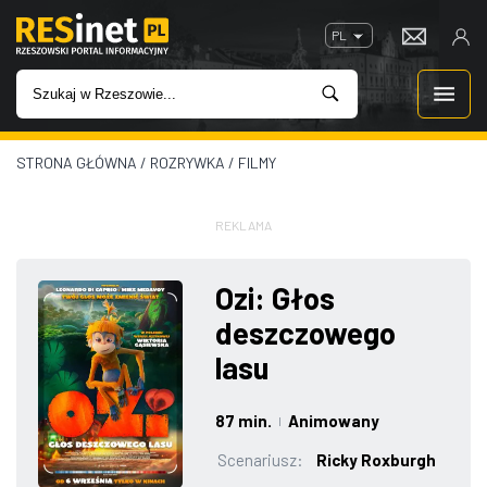
PL
STRONA GŁÓWNA
/
ROZRYWKA
/
FILMY
WIADOMOŚCI
INWESTYCJE
REKLAMA
IMPREZY
Ozi: Głos
deszczowego
ROZRYWKA
lasu
W KINACH
87 min.
Animowany
|
GASTRONOMIA
Scenariusz:
Ricky Roxburgh