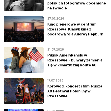
polskich fotografów docenione
na świecie
27.07.2026
Kino plenerowe w centrum
Rzeszowa. Klasyk kina z
oscarową rolą Audrey Hepburn
21.07.2026
Piknik Amerykański w
Rzeszowie - bulwary zamienią
się w klimatyczną Route 66
17.07.2026
Korowód, koncert i film. Rusza
XX Festiwal Polonijny w
Rzeszowie
16.07.2026