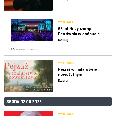
WYSTAWA
65 lat Muzycznego
Festiwalu w Łańcucie
Dzisiaj
WYSTAWA
Pejzaż w malarstwie
nowożytnym
Dzisiaj
ŚRODA, 12.08.2026
WYSTAWA