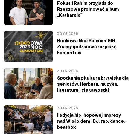
Fokus i Rahim przyjadą do
Rzeszowa promować album
„Katharsis”
30.07.2026
Rockowa Noc Summer GIG.
Znamy godzinową rozpiskę
koncertów
30.07.2026
Spotkania z kultura brytyjską dla
seniorów. Herbata, muzyka,
literatura i ciekawostki
30.07.2026
I edycja hip-hopowej imprezy
nad Wisłokiem: DJ, rap, dance,
beatbox