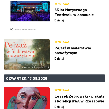
WYSTAWA
65 lat Muzycznego
Festiwalu w Łańcucie
Dzisiaj
WYSTAWA
Pejzaż w malarstwie
nowożytnym
Dzisiaj
CZWARTEK, 13.08.2026
WYSTAWA
Leszek Żebrowski - plakaty
z kolekcji BWA w Rzeszowie
Dzisiaj