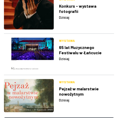
Konkurs - wystawa
fotografii
Dzisiaj
WYSTAWA
65 lat Muzycznego
Festiwalu w Łańcucie
Dzisiaj
WYSTAWA
Pejzaż w malarstwie
nowożytnym
Dzisiaj