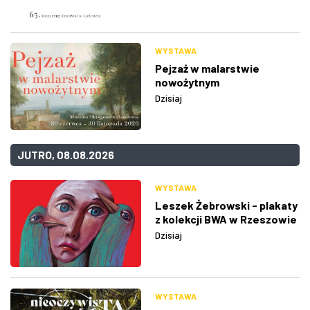
WYSTAWA
Pejzaż w malarstwie
nowożytnym
Dzisiaj
JUTRO, 08.08.2026
WYSTAWA
Leszek Żebrowski - plakaty
z kolekcji BWA w Rzeszowie
Dzisiaj
WYSTAWA