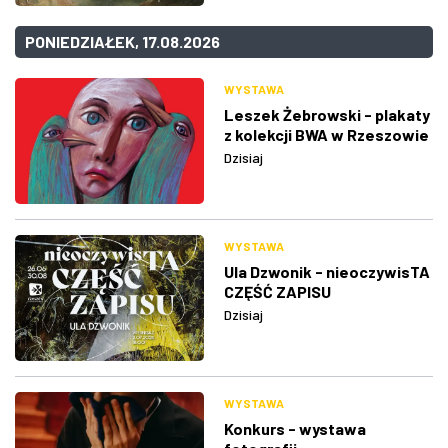
PONIEDZIAŁEK, 17.08.2026
WYSTAWA
Leszek Żebrowski - plakaty
z kolekcji BWA w Rzeszowie
Dzisiaj
WYSTAWA
Ula Dzwonik - nieoczywisTA
CZĘŚĆ ZAPISU
Dzisiaj
WYSTAWA
Konkurs - wystawa