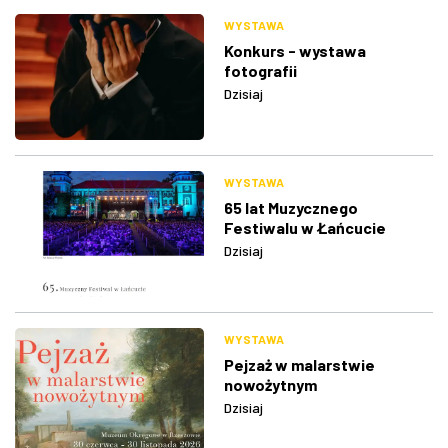
WYSTAWA
Konkurs - wystawa
fotografii
Dzisiaj
WYSTAWA
65 lat Muzycznego
Festiwalu w Łańcucie
Dzisiaj
WYSTAWA
Pejzaż w malarstwie
nowożytnym
Dzisiaj