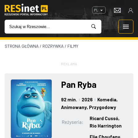
PL
STRONA GŁÓWNA
/
ROZRYWKA
/
FILMY
WIADOMOŚCI
INWESTYCJE
REKLAMA
IMPREZY
Pan Ryba
ROZRYWKA
92 min.
2026
Komedia
,
|
|
Animowany
, Przygodowy
W KINACH
Ricard Cussó,
Reżyseria:
Rio Harrington
GASTRONOMIA
Elie Choufany,