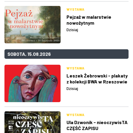
WYSTAWA
Pejzaż w malarstwie
nowożytnym
Dzisiaj
SOBOTA, 15.08.2026
WYSTAWA
Leszek Żebrowski - plakaty
z kolekcji BWA w Rzeszowie
Dzisiaj
WYSTAWA
Ula Dzwonik - nieoczywisTA
CZĘŚĆ ZAPISU