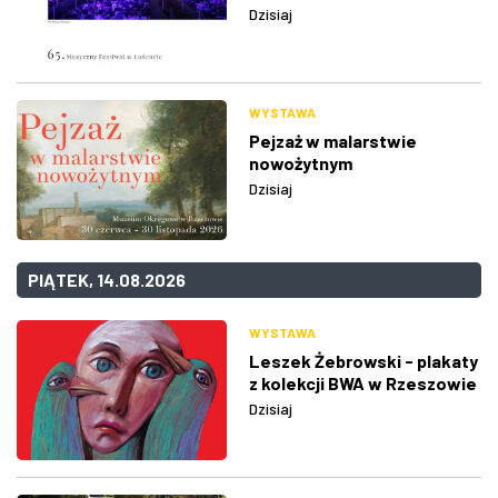
Dzisiaj
WYSTAWA
Pejzaż w malarstwie
nowożytnym
Dzisiaj
PIĄTEK, 14.08.2026
WYSTAWA
Leszek Żebrowski - plakaty
z kolekcji BWA w Rzeszowie
Dzisiaj