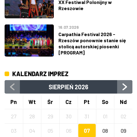
XX Festiwal Polonijny w
Rzeszowie
16.07.2026
Carpathia Festival 2026 -
Rzeszów ponownie stanie się
stolicą autorskiej piosenki
[PROGRAM]
KALENDARZ IMPREZ
SIERPIEŃ
2026
Pn
Wt
Śr
Cz
Pt
So
Nd
27
28
29
30
31
01
02
03
04
05
06
07
08
09