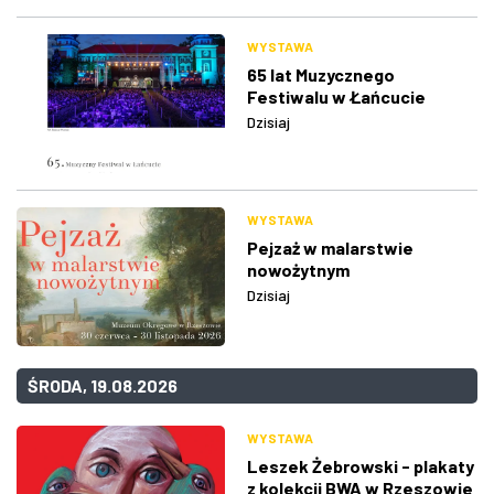
WYSTAWA
65 lat Muzycznego
Festiwalu w Łańcucie
Dzisiaj
WYSTAWA
Pejzaż w malarstwie
nowożytnym
Dzisiaj
ŚRODA, 19.08.2026
WYSTAWA
Leszek Żebrowski - plakaty
z kolekcji BWA w Rzeszowie