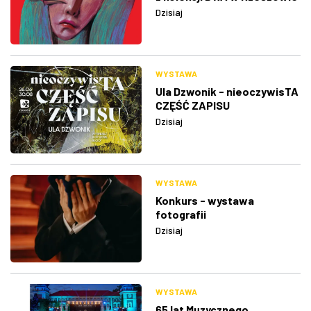
Dzisiaj
WYSTAWA
Ula Dzwonik - nieoczywisTA
CZĘŚĆ ZAPISU
Dzisiaj
WYSTAWA
Konkurs - wystawa
fotografii
Dzisiaj
WYSTAWA
65 lat Muzycznego