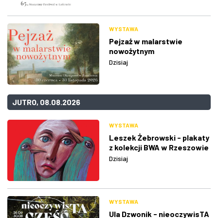
WYSTAWA
Pejzaż w malarstwie
nowożytnym
Dzisiaj
JUTRO, 08.08.2026
WYSTAWA
Leszek Żebrowski - plakaty
z kolekcji BWA w Rzeszowie
Dzisiaj
WYSTAWA
Ula Dzwonik - nieoczywisTA