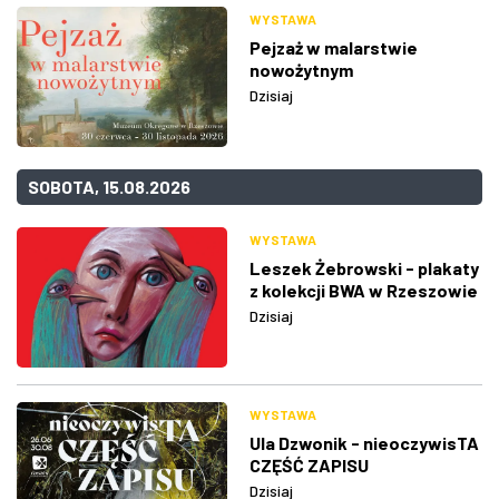
WYSTAWA
Pejzaż w malarstwie
nowożytnym
Dzisiaj
SOBOTA, 15.08.2026
WYSTAWA
Leszek Żebrowski - plakaty
z kolekcji BWA w Rzeszowie
Dzisiaj
WYSTAWA
Ula Dzwonik - nieoczywisTA
CZĘŚĆ ZAPISU
Dzisiaj