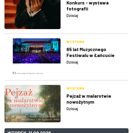
Konkurs - wystawa
fotografii
Dzisiaj
WYSTAWA
65 lat Muzycznego
Festiwalu w Łańcucie
Dzisiaj
WYSTAWA
Pejzaż w malarstwie
nowożytnym
Dzisiaj
WTOREK, 11.08.2026