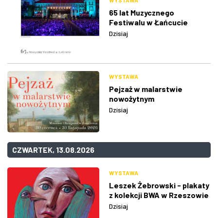
WYSTAWA
65 lat Muzycznego
Festiwalu w Łańcucie
Dzisiaj
WYSTAWA
Pejzaż w malarstwie
nowożytnym
Dzisiaj
CZWARTEK, 13.08.2026
WYSTAWA
Leszek Żebrowski - plakaty
z kolekcji BWA w Rzeszowie
Dzisiaj