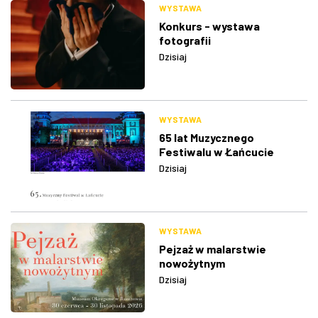
WYSTAWA
Konkurs - wystawa
fotografii
Dzisiaj
WYSTAWA
65 lat Muzycznego
Festiwalu w Łańcucie
Dzisiaj
WYSTAWA
Pejzaż w malarstwie
nowożytnym
Dzisiaj