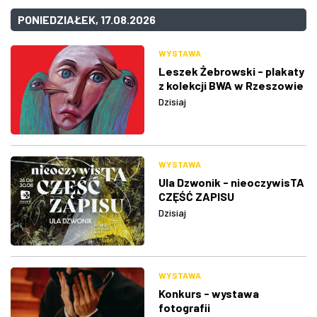
PONIEDZIAŁEK, 17.08.2026
WYSTAWA
Leszek Żebrowski - plakaty
z kolekcji BWA w Rzeszowie
Dzisiaj
WYSTAWA
Ula Dzwonik - nieoczywisTA
CZĘŚĆ ZAPISU
Dzisiaj
WYSTAWA
Konkurs - wystawa
fotografii