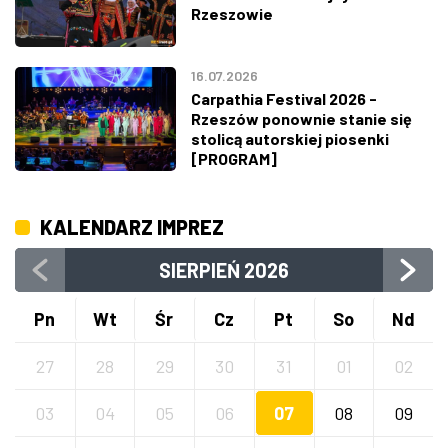
Rzeszowie
16.07.2026
Carpathia Festival 2026 -
Rzeszów ponownie stanie się
stolicą autorskiej piosenki
[PROGRAM]
KALENDARZ IMPREZ
SIERPIEŃ
2026
Pn
Wt
Śr
Cz
Pt
So
Nd
27
28
29
30
31
01
02
03
04
05
06
07
08
09