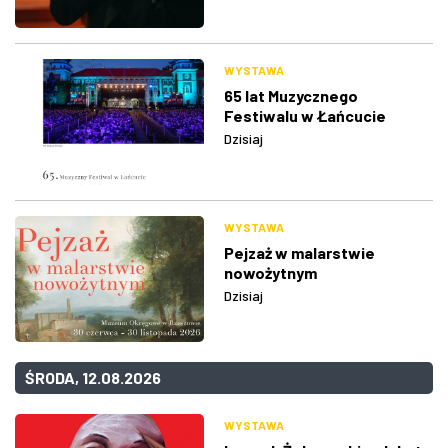
WYSTAWA
65 lat Muzycznego
Festiwalu w Łańcucie
Dzisiaj
WYSTAWA
Pejzaż w malarstwie
nowożytnym
Dzisiaj
ŚRODA, 12.08.2026
WYSTAWA