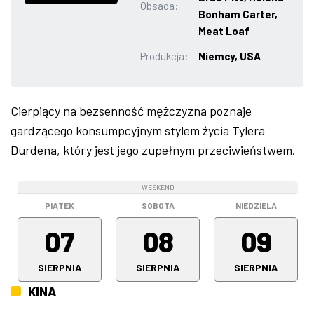
Obsada:
Bonham Carter,
ZDJĘCIA
Meat Loaf
Produkcja:
Niemcy, USA
W RZESZOWIE
Cierpiący na bezsenność mężczyzna poznaje
gardzącego konsumpcyjnym stylem życia Tylera
Durdena, który jest jego zupełnym przeciwieństwem.
WEEKEND
WEEKEND
WEEKEND
PIĄTEK
SOBOTA
NIEDZIELA
07
08
09
SIERPNIA
SIERPNIA
SIERPNIA
KINA