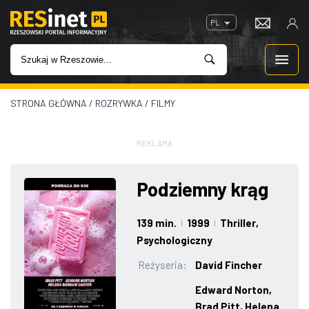
PL
STRONA GŁÓWNA
/
ROZRYWKA
/
FILMY
WIADOMOŚCI
INWESTYCJE
REKLAMA
IMPREZY
Podziemny krąg
ROZRYWKA
139 min.
1999
Thriller
,
|
|
Psychologiczny
W KINACH
Reżyseria:
David Fincher
Edward Norton,
GASTRONOMIA
Brad Pitt, Helena