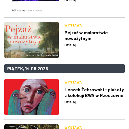
WYSTAWA
Pejzaż w malarstwie
nowożytnym
Dzisiaj
PIĄTEK, 14.08.2026
WYSTAWA
Leszek Żebrowski - plakaty
z kolekcji BWA w Rzeszowie
Dzisiaj
WYSTAWA