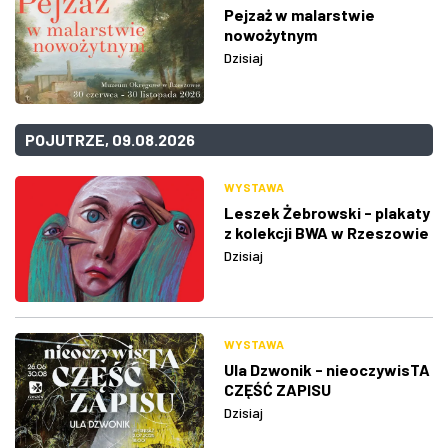
Pejzaż w malarstwie
nowożytnym
Dzisiaj
POJUTRZE, 09.08.2026
WYSTAWA
Leszek Żebrowski - plakaty
z kolekcji BWA w Rzeszowie
Dzisiaj
WYSTAWA
Ula Dzwonik - nieoczywisTA
CZĘŚĆ ZAPISU
Dzisiaj