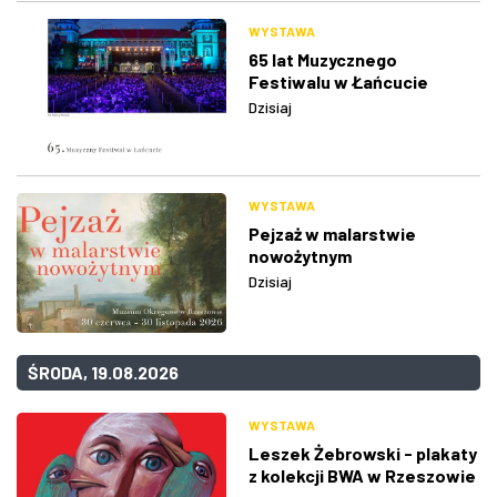
WYSTAWA
65 lat Muzycznego
Festiwalu w Łańcucie
Dzisiaj
WYSTAWA
Pejzaż w malarstwie
nowożytnym
Dzisiaj
ŚRODA, 19.08.2026
WYSTAWA
Leszek Żebrowski - plakaty
z kolekcji BWA w Rzeszowie