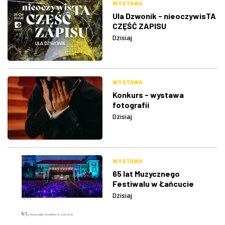
WYSTAWA
Ula Dzwonik - nieoczywisTA
CZĘŚĆ ZAPISU
Dzisiaj
WYSTAWA
Konkurs - wystawa
fotografii
Dzisiaj
WYSTAWA
65 lat Muzycznego
Festiwalu w Łańcucie
Dzisiaj