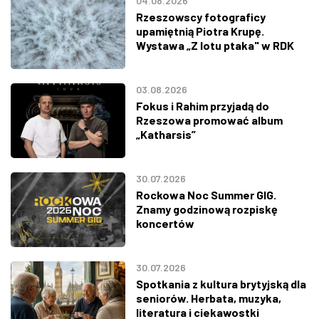
04.08.2026
Rzeszowscy fotograficy
upamiętnią Piotra Krupę.
Wystawa „Z lotu ptaka" w RDK
03.08.2026
Fokus i Rahim przyjadą do
Rzeszowa promować album
„Katharsis”
30.07.2026
Rockowa Noc Summer GIG.
Znamy godzinową rozpiskę
koncertów
30.07.2026
Spotkania z kultura brytyjską dla
seniorów. Herbata, muzyka,
literatura i ciekawostki