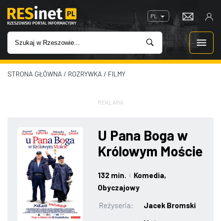
PL
STRONA GŁÓWNA
/
ROZRYWKA
/
FILMY
WIADOMOŚCI
INWESTYCJE
REKLAMA
IMPREZY
U Pana Boga w
Królowym Moście
ROZRYWKA
132 min.
Komedia
,
|
W KINACH
Obyczajowy
Reżyseria:
Jacek Bromski
GASTRONOMIA