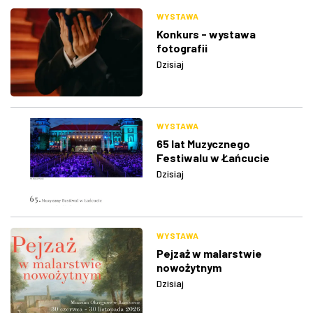
WYSTAWA
Konkurs - wystawa
fotografii
Dzisiaj
WYSTAWA
65 lat Muzycznego
Festiwalu w Łańcucie
Dzisiaj
WYSTAWA
Pejzaż w malarstwie
nowożytnym
Dzisiaj