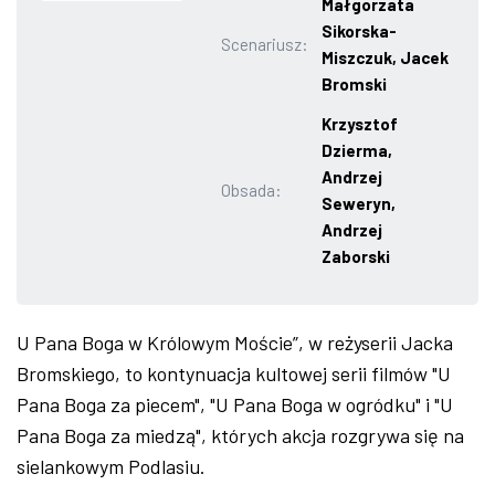
Małgorzata
Sikorska-
ZDJĘCIA
Scenariusz:
Miszczuk, Jacek
Bromski
W RZESZOWIE
Krzysztof
Dzierma,
Andrzej
Obsada:
Seweryn,
Andrzej
Zaborski
U Pana Boga w Królowym Moście”, w reżyserii Jacka
Bromskiego, to kontynuacja kultowej serii filmów "U
Pana Boga za piecem", "U Pana Boga w ogródku" i "U
Pana Boga za miedzą", których akcja rozgrywa się na
sielankowym Podlasiu.