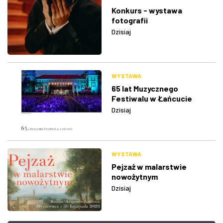
Konkurs - wystawa
fotografii
Dzisiaj
WYSTAWA
65 lat Muzycznego
Festiwalu w Łańcucie
Dzisiaj
WYSTAWA
Pejzaż w malarstwie
nowożytnym
Dzisiaj