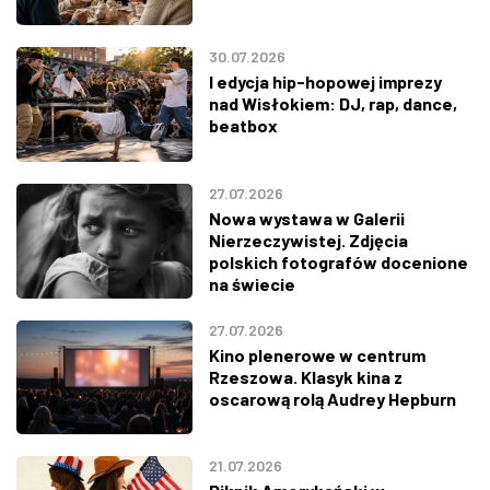
30.07.2026
I edycja hip-hopowej imprezy
nad Wisłokiem: DJ, rap, dance,
beatbox
27.07.2026
Nowa wystawa w Galerii
Nierzeczywistej. Zdjęcia
polskich fotografów docenione
na świecie
27.07.2026
Kino plenerowe w centrum
Rzeszowa. Klasyk kina z
oscarową rolą Audrey Hepburn
21.07.2026