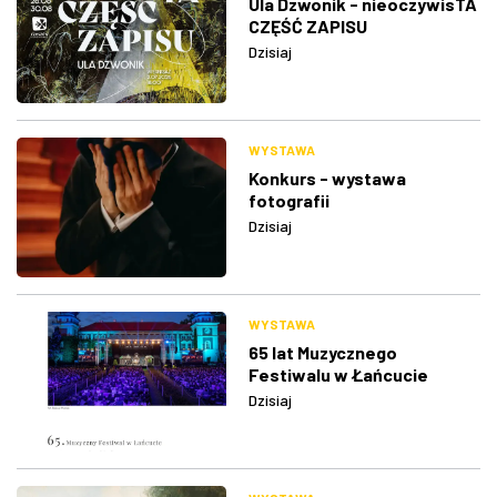
Ula Dzwonik - nieoczywisTA
CZĘŚĆ ZAPISU
Dzisiaj
WYSTAWA
Konkurs - wystawa
fotografii
Dzisiaj
WYSTAWA
65 lat Muzycznego
Festiwalu w Łańcucie
Dzisiaj