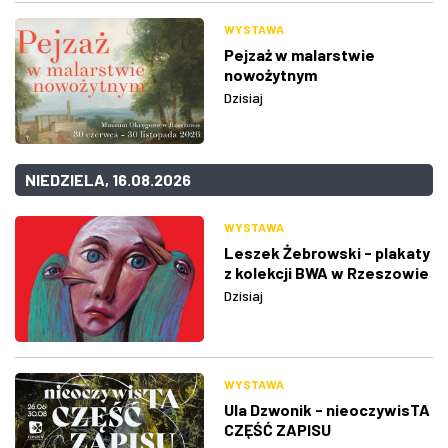
WYSTAWA
Pejzaż w malarstwie
nowożytnym
Dzisiaj
NIEDZIELA, 16.08.2026
WYSTAWA
Leszek Żebrowski - plakaty
z kolekcji BWA w Rzeszowie
Dzisiaj
WYSTAWA
Ula Dzwonik - nieoczywisTA
CZĘŚĆ ZAPISU