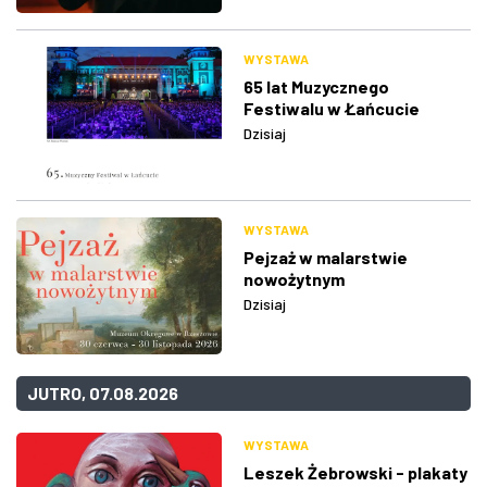
WYSTAWA
65 lat Muzycznego
Festiwalu w Łańcucie
Dzisiaj
WYSTAWA
Pejzaż w malarstwie
nowożytnym
Dzisiaj
JUTRO, 07.08.2026
WYSTAWA
Leszek Żebrowski - plakaty