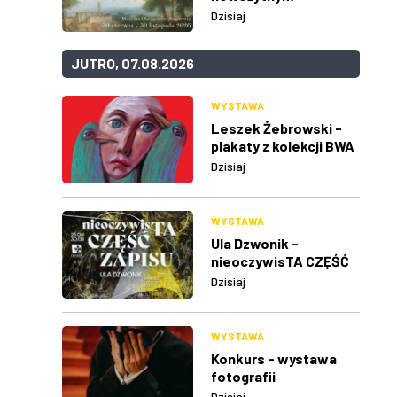
Dzisiaj
JUTRO, 07.08.2026
WYSTAWA
Leszek Żebrowski -
plakaty z kolekcji BWA
w Rzeszowie
Dzisiaj
WYSTAWA
Ula Dzwonik -
nieoczywisTA CZĘŚĆ
ZAPISU
Dzisiaj
WYSTAWA
Konkurs - wystawa
fotografii
Dzisiaj