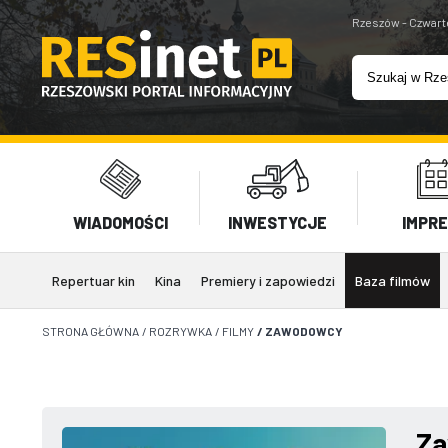
Rzeszów - Czwart
WIADOMOŚCI
INWESTYCJE
IMPR
Repertuar kin
Kina
Premiery i zapowiedzi
Baza filmów
STRONA GŁÓWNA
/
ROZRYWKA
/
FILMY
/
ZAWODOWCY
Z