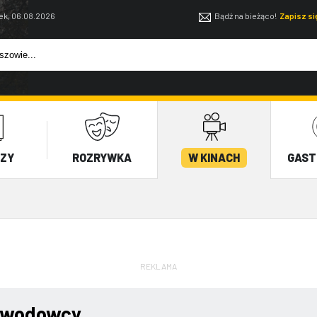
ek, 06.08.2026
Bądź na bieżąco!
Zapisz s
EZY
ROZRYWKA
W KINACH
GAST
REKLAMA
awodowcy