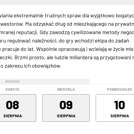
atwiania ekstremalnie trudnych spraw dla wyjątkowo bogaty
inwestorów. Ma odzyskać dług od mieszkającego na prywatn
mranej reputacji. Gdy zawodzą cywilizowane metody negocja
iaru regulować należności, do gry wchodzi ekipa do zadań
 pracuje do lat. Wspólnie opracowują i wcielają w życie mi
eczki. Brzmi prosto, ale ludzie miliardera są przygotowani 
 do zakresu ich obowiązków.
WEEKEND
WEEKEND
SOBOTA
NIEDZIELA
PONIEDZIAŁEK
08
09
10
SIERPNIA
SIERPNIA
SIERPNIA