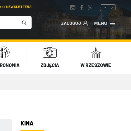
ię do NEWSLETTERA
PL
ZALOGUJ
MENU
RONOMIA
ZDJĘCIA
W RZESZOWIE
KINA