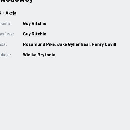
6
Akcja
|
seria:
Guy Ritchie
ariusz:
Guy Ritchie
ada:
Rosamund Pike, Jake Gyllenhaal, Henry Cavill
ukcja:
Wielka Brytania