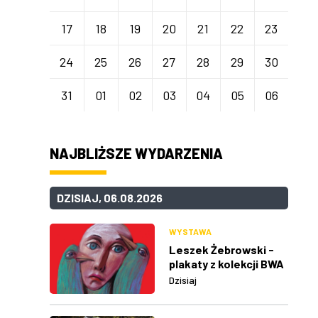
17
18
19
20
21
22
23
24
25
26
27
28
29
30
31
01
02
03
04
05
06
NAJBLIŻSZE WYDARZENIA
DZISIAJ, 06.08.2026
WYSTAWA
Leszek Żebrowski -
plakaty z kolekcji BWA
w Rzeszowie
Dzisiaj