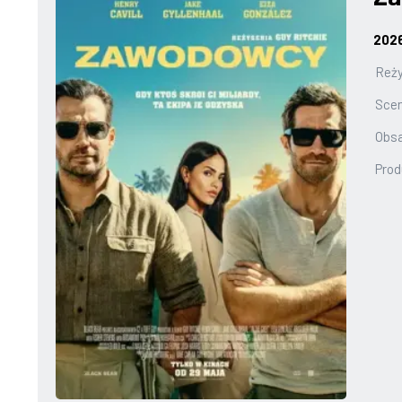
202
Reży
Scen
Obs
Prod