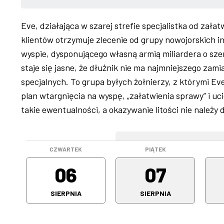
Eve, działająca w szarej strefie specjalistka od zał
klientów otrzymuje zlecenie od grupy nowojorskich 
wyspie, dysponującego własną armią miliardera o sze
staje się jasne, że dłużnik nie ma najmniejszego zam
specjalnych. To grupa byłych żołnierzy, z którymi Eve
plan wtargnięcia na wyspę, „załatwienia sprawy” i uci
takie ewentualności, a okazywanie litości nie należy
WEEKEND
CZWARTEK
PIĄTEK
06
07
SIERPNIA
SIERPNIA