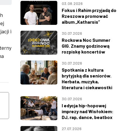
03.08.2026
Fokus i Rahim przyjadą do
ch
Rzeszowa promować
album „Katharsis”
ej
cji i
30.07.2026
Rockowa Noc Summer
GIG. Znamy godzinową
sterny
rozpiskę koncertów
na
30.07.2026
Spotkania z kultura
brytyjską dla seniorów.
Herbata, muzyka,
literatura i ciekawostki
WTOREK
ŚRODA
11
12
30.07.2026
I edycja hip-hopowej
imprezy nad Wisłokiem:
SIERPNIA
SIERPNIA
DJ, rap, dance, beatbox
27.07.2026