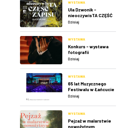
WYSTAWA
Ula Dzwonik -
nieoczywisTA CZĘŚĆ
ZAPISU
Dzisiaj
WYSTAWA
Konkurs - wystawa
fotografii
Dzisiaj
WYSTAWA
65 lat Muzycznego
Festiwalu w Łańcucie
Dzisiaj
WYSTAWA
Pejzaż w malarstwie
nowożytnym