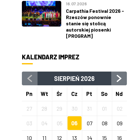
16.07.2026
Carpathia Festival 2026 -
Rzeszów ponownie
stanie się stolicą
autorskiej piosenki
[PROGRAM]
KALENDARZ IMPREZ
SIERPIEŃ
2026
Pn
Wt
Śr
Cz
Pt
So
Nd
27
28
29
30
31
01
02
03
04
05
06
07
08
09
10
11
12
13
14
15
16