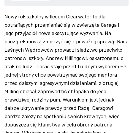
ZDJĘCIA
Nowy rok szkolny w liceum Clearwater to dla
potrafiących przemieniać się w zwierzęta Caraga i
W RZESZOWIE
jego przyjaciół nowe ekscytujące wyzwania. Na
początek muszą zmierzyć się z poważną sprawą: Rada
Leśnych Wędrowców prowadzi śledztwo przeciwko
patronowi szkoły, Andrew Millingowi, oskarżonemu o
atak na ludzi. Carag staje przed trudnym wyborem – z
jednej strony chce powstrzymać swojego mentora
przed dalszymi agresywnymi działaniami, z drugiej
Milling obiecał zaprowadzić chłopaka do jego
prawdziwej rodziny pum. Warunkiem jest jednak
dalsze ukrywanie prawdy przed Radą. Caragowi
bardzo zależy na spotkaniu swoich krewnych, więc
dopuszcza się kłamstwa w celu obrony patrona
liceum. Wkrótce okazuje się, że szkoła jest w