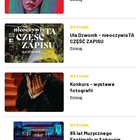
WYSTAWA
Ula Dzwonik - nieoczywisTA
CZĘŚĆ ZAPISU
Dzisiaj
WYSTAWA
Konkurs - wystawa
fotografii
Dzisiaj
WYSTAWA
65 lat Muzycznego
Festiwalu w Łańcucie