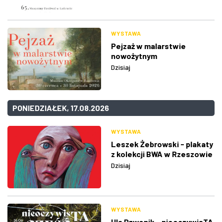
WYSTAWA
Pejzaż w malarstwie
nowożytnym
Dzisiaj
PONIEDZIAŁEK, 17.08.2026
WYSTAWA
Leszek Żebrowski - plakaty
z kolekcji BWA w Rzeszowie
Dzisiaj
WYSTAWA
Ula Dzwonik - nieoczywisTA