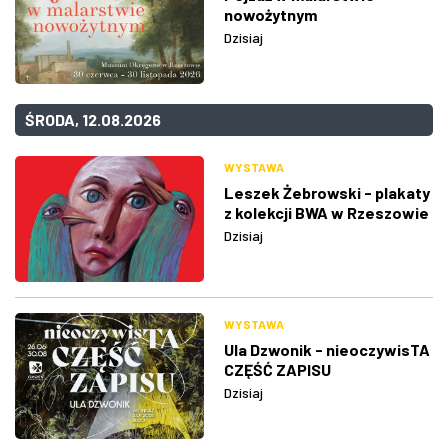
nowożytnym
Dzisiaj
ŚRODA, 12.08.2026
WYSTAWA
Leszek Żebrowski - plakaty
z kolekcji BWA w Rzeszowie
Dzisiaj
WYSTAWA
Ula Dzwonik - nieoczywisTA
CZĘŚĆ ZAPISU
Dzisiaj