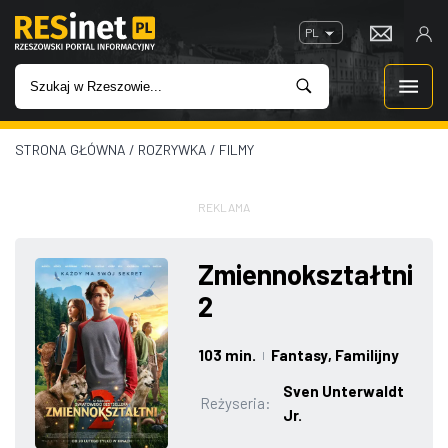
PL
STRONA GŁÓWNA
/
ROZRYWKA
/
FILMY
WIADOMOŚCI
INWESTYCJE
REKLAMA
IMPREZY
Zmiennokształtni
2
ROZRYWKA
103 min.
Fantasy
, Familijny
|
W KINACH
Sven Unterwaldt
Reżyseria:
Jr.
GASTRONOMIA