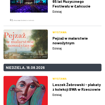
65 lat Muzycznego
Festiwalu w Łańcucie
Dzisiaj
WYSTAWA
Pejzaż w malarstwie
nowożytnym
Dzisiaj
NIEDZIELA, 16.08.2026
WYSTAWA
Leszek Żebrowski - plakaty
z kolekcji BWA w Rzeszowie
Dzisiaj