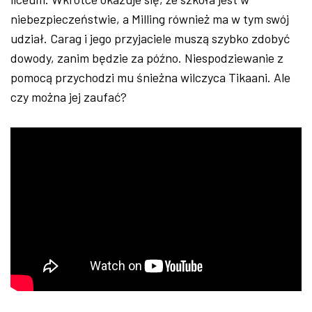
niebezpieczeństwie, a Milling również ma w tym swój
udział. Carag i jego przyjaciele muszą szybko zdobyć
dowody, zanim będzie za późno. Niespodziewanie z
pomocą przychodzi mu śnieżna wilczyca Tikaani. Ale
czy można jej zaufać?