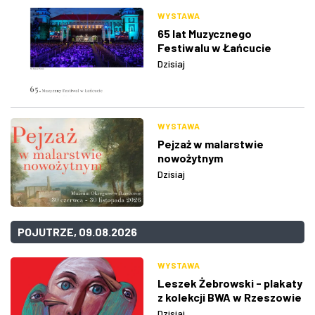
WYSTAWA
65 lat Muzycznego
Festiwalu w Łańcucie
Dzisiaj
WYSTAWA
Pejzaż w malarstwie
nowożytnym
Dzisiaj
POJUTRZE, 09.08.2026
WYSTAWA
Leszek Żebrowski - plakaty
z kolekcji BWA w Rzeszowie
Dzisiaj