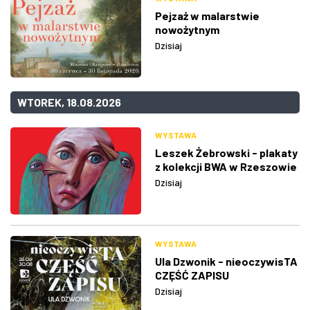
Pejzaż w malarstwie
nowożytnym
Dzisiaj
WTOREK, 18.08.2026
WYSTAWA
Leszek Żebrowski - plakaty
z kolekcji BWA w Rzeszowie
Dzisiaj
WYSTAWA
Ula Dzwonik - nieoczywisTA
CZĘŚĆ ZAPISU
Dzisiaj