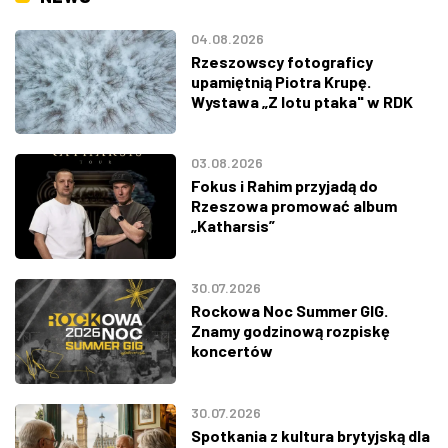
04.08.2026
Rzeszowscy fotograficy
upamiętnią Piotra Krupę.
Wystawa „Z lotu ptaka" w RDK
03.08.2026
Fokus i Rahim przyjadą do
Rzeszowa promować album
„Katharsis”
30.07.2026
Rockowa Noc Summer GIG.
Znamy godzinową rozpiskę
koncertów
30.07.2026
Spotkania z kultura brytyjską dla