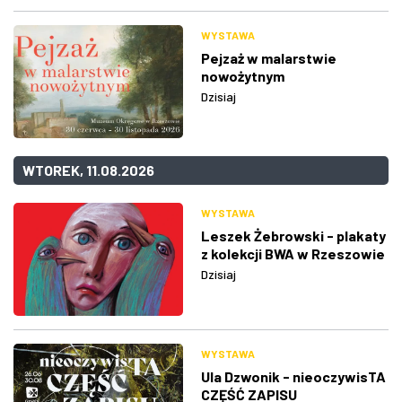
WYSTAWA
Pejzaż w malarstwie
nowożytnym
Dzisiaj
WTOREK, 11.08.2026
WYSTAWA
Leszek Żebrowski - plakaty
z kolekcji BWA w Rzeszowie
Dzisiaj
WYSTAWA
Ula Dzwonik - nieoczywisTA
CZĘŚĆ ZAPISU