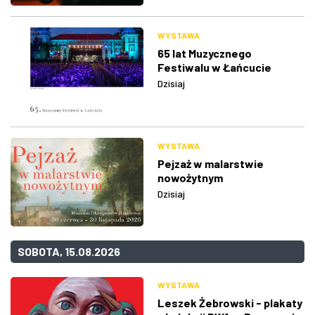
WYSTAWA
65 lat Muzycznego
Festiwalu w Łańcucie
Dzisiaj
WYSTAWA
Pejzaż w malarstwie
nowożytnym
Dzisiaj
SOBOTA, 15.08.2026
WYSTAWA
Leszek Żebrowski - plakaty