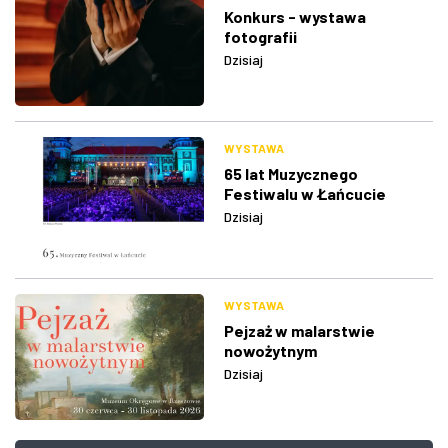
Konkurs - wystawa
fotografii
Dzisiaj
WYSTAWA
65 lat Muzycznego
Festiwalu w Łańcucie
Dzisiaj
WYSTAWA
Pejzaż w malarstwie
nowożytnym
Dzisiaj