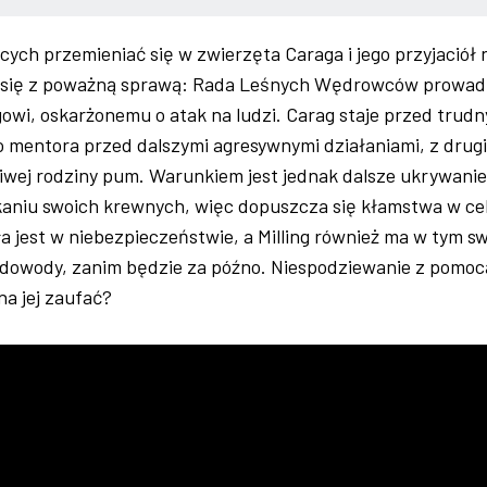
cych przemieniać się w zwierzęta Caraga i jego przyjaciół
ć się z poważną sprawą: Rada Leśnych Wędrowców prowad
owi, oskarżonemu o atak na ludzi. Carag staje przed trud
 mentora przed dalszymi agresywnymi działaniami, z drugi
ziwej rodziny pum. Warunkiem jest jednak dalsze ukrywanie
kaniu swoich krewnych, więc dopuszcza się kłamstwa w ce
a jest w niebezpieczeństwie, a Milling również ma w tym sw
yć dowody, zanim będzie za późno. Niespodziewanie z pomoc
na jej zaufać?