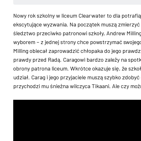
Nowy rok szkolny w liceum Clearwater to dla potrafią
ekscytujące wyzwania. Na początek muszą zmierzy
śledztwo przeciwko patronowi szkoły, Andrew Milling
wyborem – z jednej strony chce powstrzymać swojego
Milling obiecał zaprowadzić chłopaka do jego prawd
prawdy przed Radą. Caragowi bardzo zależy na spot
obrony patrona liceum. Wkrótce okazuje się, że szkoł
udział. Carag i jego przyjaciele muszą szybko zdob
przychodzi mu śnieżna wilczyca Tikaani. Ale czy moż