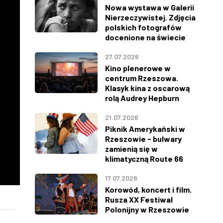
Nowa wystawa w Galerii
Nierzeczywistej. Zdjęcia
polskich fotografów
docenione na świecie
27.07.2026
Kino plenerowe w
centrum Rzeszowa.
Klasyk kina z oscarową
rolą Audrey Hepburn
21.07.2026
Piknik Amerykański w
Rzeszowie - bulwary
zamienią się w
klimatyczną Route 66
17.07.2026
Korowód, koncert i film.
Rusza XX Festiwal
Polonijny w Rzeszowie
ŚRODA
CZWARTEK