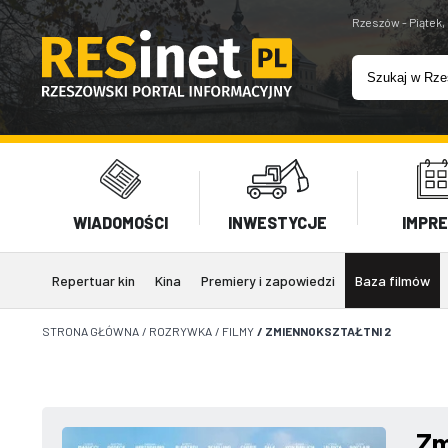
Rzeszów - Piątek,
WIADOMOŚCI
INWESTYCJE
IMPR
Repertuar kin
Kina
Premiery i zapowiedzi
Baza filmów
STRONA GŁÓWNA
/
ROZRYWKA
/
FILMY
/
ZMIENNOKSZTAŁTNI 2
Zm