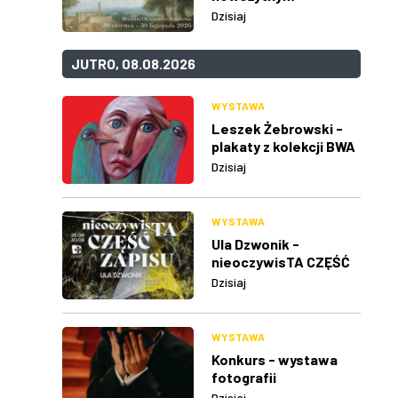
Dzisiaj
JUTRO, 08.08.2026
WYSTAWA
Leszek Żebrowski -
plakaty z kolekcji BWA
w Rzeszowie
Dzisiaj
WYSTAWA
Ula Dzwonik -
nieoczywisTA CZĘŚĆ
ZAPISU
Dzisiaj
WYSTAWA
Konkurs - wystawa
fotografii
Dzisiaj