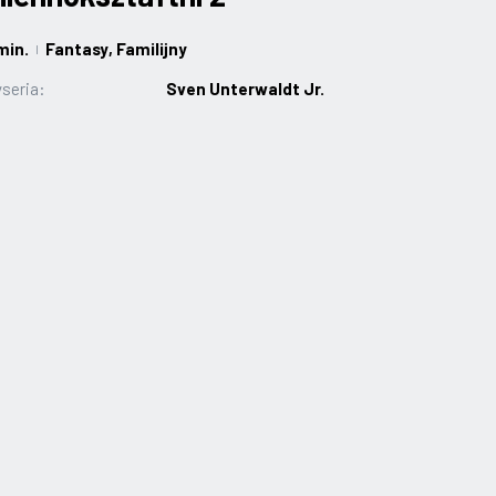
min.
Fantasy
, Familijny
|
seria:
Sven Unterwaldt Jr.