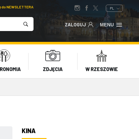
ię do NEWSLETTERA
PL
ZALOGUJ
MENU
RONOMIA
ZDJĘCIA
W RZESZOWIE
KINA