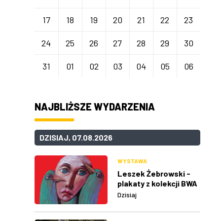
17
18
19
20
21
22
23
24
25
26
27
28
29
30
31
01
02
03
04
05
06
NAJBLIŻSZE WYDARZENIA
DZISIAJ, 07.08.2026
WYSTAWA
Leszek Żebrowski -
plakaty z kolekcji BWA
w Rzeszowie
Dzisiaj