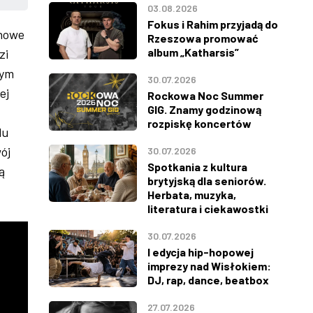
03.08.2026
Fokus i Rahim przyjadą do
 nowe
Rzeszowa promować
album „Katharsis”
zi
nym
30.07.2026
ej
Rockowa Noc Summer
GIG. Znamy godzinową
rozpiskę koncertów
lu
ój
30.07.2026
Spotkania z kultura
ą
brytyjską dla seniorów.
Herbata, muzyka,
literatura i ciekawostki
30.07.2026
I edycja hip-hopowej
imprezy nad Wisłokiem:
DJ, rap, dance, beatbox
27.07.2026