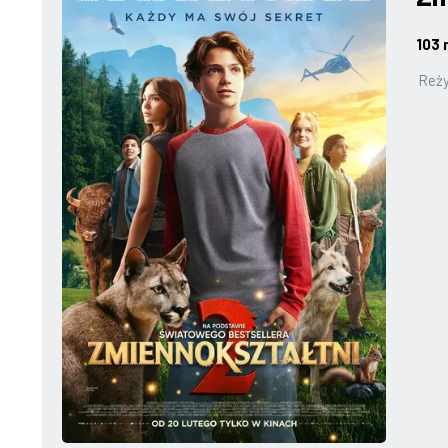
103 
Reży