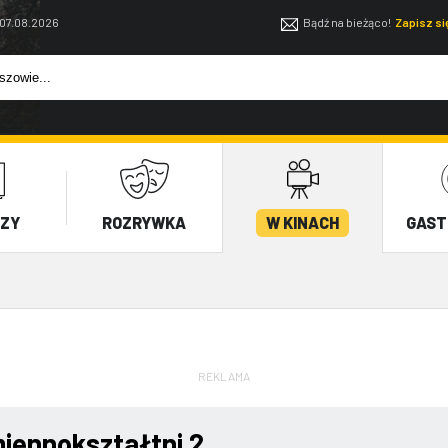
 07.08.2026
Bądź na bieżąco!
Zapisz s
EZY
ROZRYWKA
W KINACH
GAST
REKLAMA
iennokształtni 2