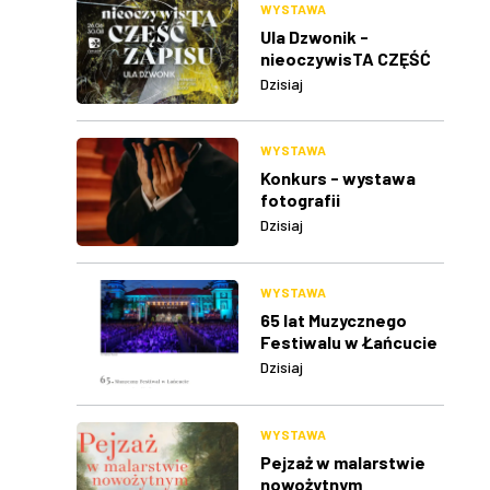
WYSTAWA
Ula Dzwonik -
nieoczywisTA CZĘŚĆ
ZAPISU
Dzisiaj
WYSTAWA
Konkurs - wystawa
fotografii
Dzisiaj
WYSTAWA
65 lat Muzycznego
Festiwalu w Łańcucie
Dzisiaj
WYSTAWA
Pejzaż w malarstwie
nowożytnym