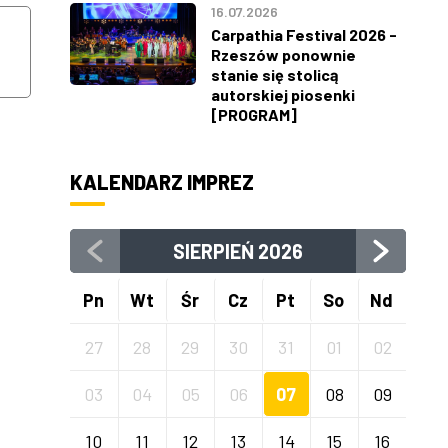
16.07.2026
12
13
Carpathia Festival 2026 -
Rzeszów ponownie
stanie się stolicą
SIERPNIA
SIERPNIA
autorskiej piosenki
[PROGRAM]
KALENDARZ IMPREZ
SIERPIEŃ
2026
Pn
Wt
Śr
Cz
Pt
So
Nd
27
28
29
30
31
01
02
03
04
05
06
07
08
09
10
11
12
13
14
15
16