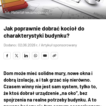
ZDJĘCIA
fot. Materiał reklamodawcy
W RZESZOWIE
Jak poprawnie dobrać kocioł do
charakterystyki budynku?
Dodano: 02.06.2026 r. /
Artykuł sponsorowany
Dom może mieć solidne mury, nowe okna i
dobrą izolację, a i tak grzać się nierówno.
Czasem winny nie jest sam system, tylko to,
że ktoś dobrał urządzenie „na oko”, bez
spojrzenia na realne potrzeby budynku. A to