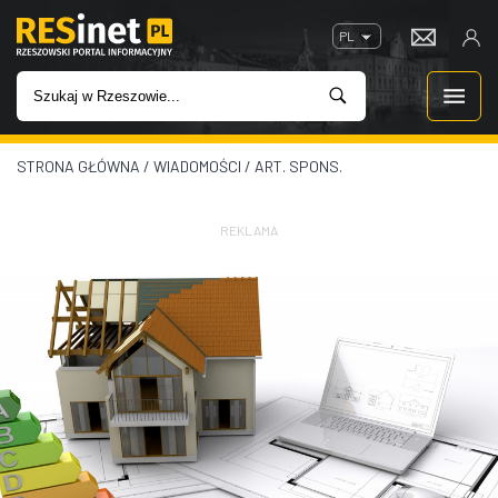
PL
STRONA GŁÓWNA
/
WIADOMOŚCI
/
ART. SPONS.
WIADOMOŚCI
INWESTYCJE
REKLAMA
IMPREZY
ROZRYWKA
W KINACH
GASTRONOMIA