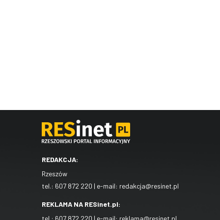
REDAKCJA:
Rzeszów
tel.:
607 872 220
| e-mail:
redakcja@resinet.pl
REKLAMA NA RESinet.pl:
tel.:
607 872 220
| e-mail:
reklama@resinet.pl