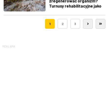
zregenerować organizm?
Turnusy rehabilitacyjne jako
klucz do zdrowia
1
2
3
REKLAMA