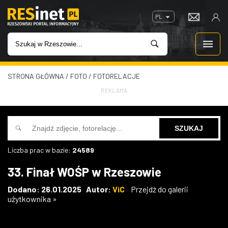
PL
STRONA GŁÓWNA
/
FOTO
/
FOTORELACJE
WIADOMOŚCI
REKLAMA
INWESTYCJE
IMPREZY
Liczba prac w bazie:
24589
ROZRYWKA
33. Finał WOŚP w Rzeszowie
W KINACH
Dodano: 26.01.2025 Autor:
ViC
Przejdź do galerii
użytkownika »
GASTRONOMIA