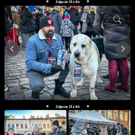
«
»
Zdjęcie 13 z 64
ZDJĘCIA
W RZESZOWIE
«
»
Zdjęcie 13 z 64