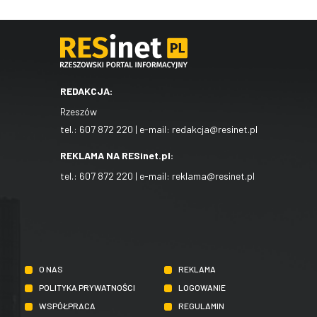
REDAKCJA:
Rzeszów
tel.:
607 872 220
| e-mail:
redakcja@resinet.pl
REKLAMA NA RESinet.pl:
tel.:
607 872 220
| e-mail:
reklama@resinet.pl
O NAS
REKLAMA
POLITYKA PRYWATNOŚCI
LOGOWANIE
WSPÓŁPRACA
REGULAMIN