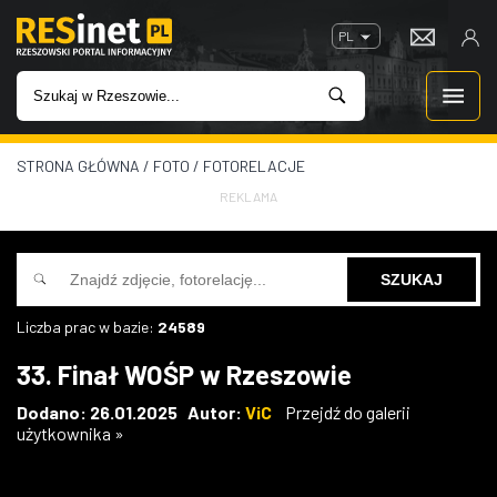
PL
STRONA GŁÓWNA
/
FOTO
/
FOTORELACJE
WIADOMOŚCI
REKLAMA
INWESTYCJE
IMPREZY
Liczba prac w bazie:
24589
ROZRYWKA
33. Finał WOŚP w Rzeszowie
W KINACH
Dodano: 26.01.2025 Autor:
ViC
Przejdź do galerii
użytkownika »
GASTRONOMIA