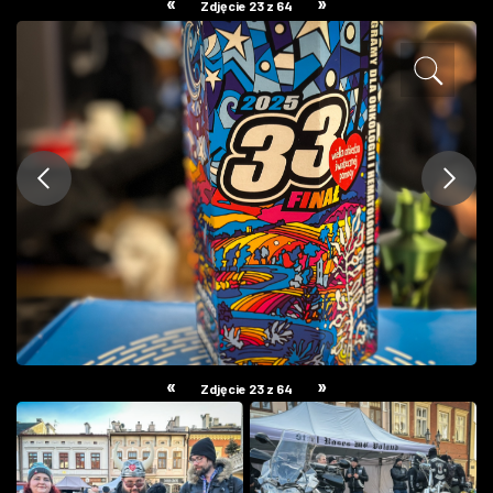
«
»
Zdjęcie 23 z 64
ZDJĘCIA
W RZESZOWIE
«
»
Zdjęcie 23 z 64