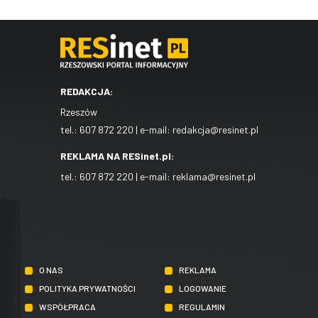
REDAKCJA:
Rzeszów
tel.:
607 872 220
| e-mail:
redakcja@resinet.pl
REKLAMA NA RESinet.pl:
tel.:
607 872 220
| e-mail:
reklama@resinet.pl
O NAS
REKLAMA
POLITYKA PRYWATNOŚCI
LOGOWANIE
WSPÓŁPRACA
REGULAMIN