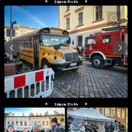
«
»
Zdjęcie 31 z 64
ZDJĘCIA
W RZESZOWIE
«
»
Zdjęcie 31 z 64