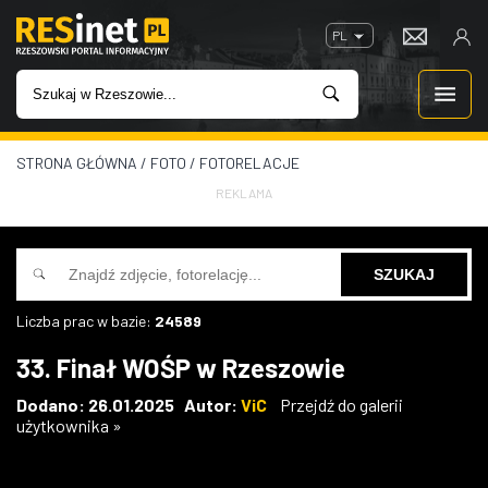
PL
STRONA GŁÓWNA
/
FOTO
/
FOTORELACJE
WIADOMOŚCI
REKLAMA
INWESTYCJE
IMPREZY
Liczba prac w bazie:
24589
ROZRYWKA
33. Finał WOŚP w Rzeszowie
W KINACH
Dodano: 26.01.2025 Autor:
ViC
Przejdź do galerii
użytkownika »
GASTRONOMIA