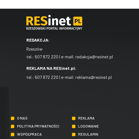
REDAKCJA:
Rzeszów
tel.:
607 872 220
| e-mail:
redakcja@resinet.pl
REKLAMA NA RESinet.pl:
tel.:
607 872 220
| e-mail:
reklama@resinet.pl
O NAS
REKLAMA
POLITYKA PRYWATNOŚCI
LOGOWANIE
WSPÓŁPRACA
REGULAMIN