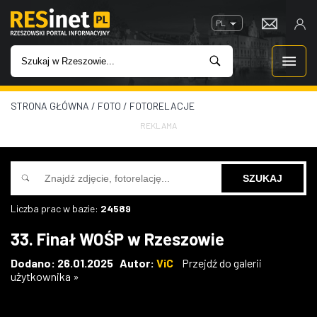
PL
STRONA GŁÓWNA
/
FOTO
/
FOTORELACJE
WIADOMOŚCI
REKLAMA
INWESTYCJE
IMPREZY
Liczba prac w bazie:
24589
ROZRYWKA
33. Finał WOŚP w Rzeszowie
W KINACH
Dodano: 26.01.2025 Autor:
ViC
Przejdź do galerii
użytkownika »
GASTRONOMIA