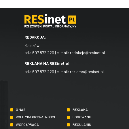
REDAKCJA:
Rzeszów
tel.:
607 872 220
| e-mail:
redakcja@resinet.pl
REKLAMA NA RESinet.pl:
tel.:
607 872 220
| e-mail:
reklama@resinet.pl
O NAS
REKLAMA
POLITYKA PRYWATNOŚCI
LOGOWANIE
WSPÓŁPRACA
REGULAMIN