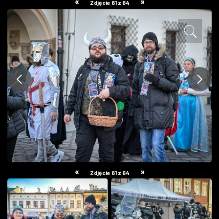
«
»
Zdjęcie 61 z 64
ZDJĘCIA
W RZESZOWIE
«
»
Zdjęcie 61 z 64