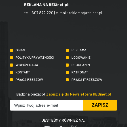
REKLAMA NA RESinet.pl:
tel.:
607 872 220
| e-mail:
reklama@resinet.pl
O NAS
REKLAMA
POLITYKA PRYWATNOŚCI
LOGOWANIE
WSPÓŁPRACA
REGULAMIN
KONTAKT
PATRONAT
PRACA RZESZÓW
PRACA IT RZESZÓW
Bądź na bieżąco!
Zapisz się do Newslettera RESinet.pl
JESTEŚMY RÓWNIEŻ NA: