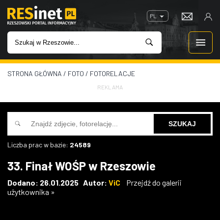
PL
STRONA GŁÓWNA
/
FOTO
/
FOTORELACJE
WIADOMOŚCI
REKLAMA
INWESTYCJE
IMPREZY
Liczba prac w bazie:
24589
ROZRYWKA
33. Finał WOŚP w Rzeszowie
W KINACH
Dodano: 26.01.2025 Autor:
ViC
Przejdź do galerii
użytkownika »
GASTRONOMIA