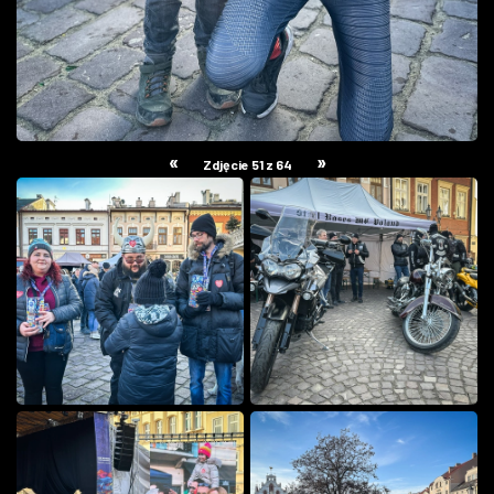
«
»
Zdjęcie 51 z 64