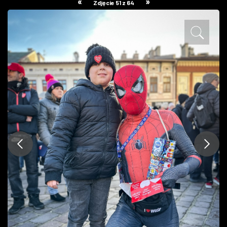
«
»
Zdjęcie 51 z 64
ZDJĘCIA
W RZESZOWIE