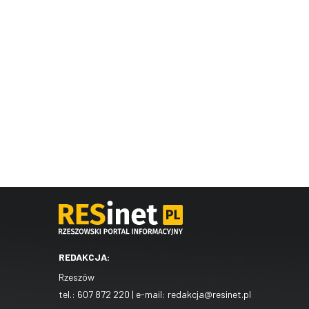
REDAKCJA:
Rzeszów
tel.:
607 872 220
| e-mail:
redakcja@resinet.pl