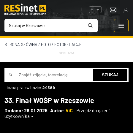
PL
STRONA GŁÓWNA
/
FOTO
/
FOTORELACJE
WIADOMOŚCI
REKLAMA
INWESTYCJE
IMPREZY
Liczba prac w bazie:
24589
ROZRYWKA
33. Finał WOŚP w Rzeszowie
W KINACH
Dodano: 26.01.2025 Autor:
ViC
Przejdź do galerii
użytkownika »
GASTRONOMIA