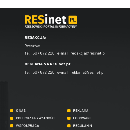
REDAKCJA:
Rzeszów
tel.:
607 872 220
| e-mail:
redakcja@resinet.pl
REKLAMA NA RESinet.pl:
tel.:
607 872 220
| e-mail:
reklama@resinet.pl
O NAS
REKLAMA
POLITYKA PRYWATNOŚCI
LOGOWANIE
WSPÓŁPRACA
REGULAMIN