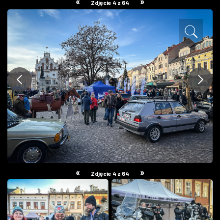
«
»
Zdjęcie 4 z 64
ZDJĘCIA
W RZESZOWIE
«
»
Zdjęcie 4 z 64