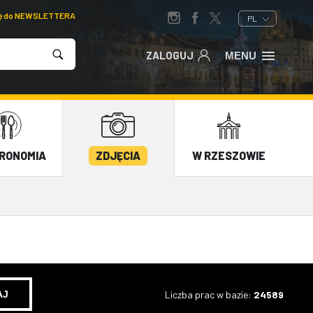
ię do NEWSLETTERA
PL
ZALOGUJ
MENU
RONOMIA
ZDJĘCIA
W RZESZOWIE
Liczba prac w bazie:
24589