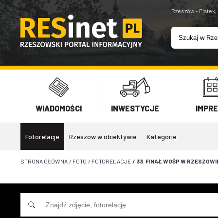
Rzeszów - Piątek,
WIADOMOŚCI
INWESTYCJE
IMPR
Fotorelacje
Rzeszów w obiektywie
Kategorie
STRONA GŁÓWNA
/
FOTO
/
FOTORELACJE
/
33. FINAŁ WOŚP W RZESZOWI