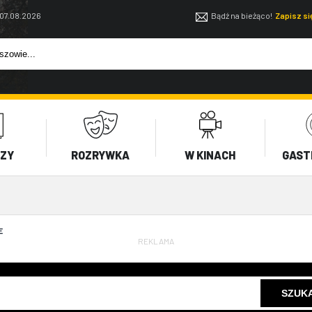
 07.08.2026
Bądź na bieżąco!
Zapisz s
EZY
ROZRYWKA
W KINACH
GAST
E
REKLAMA