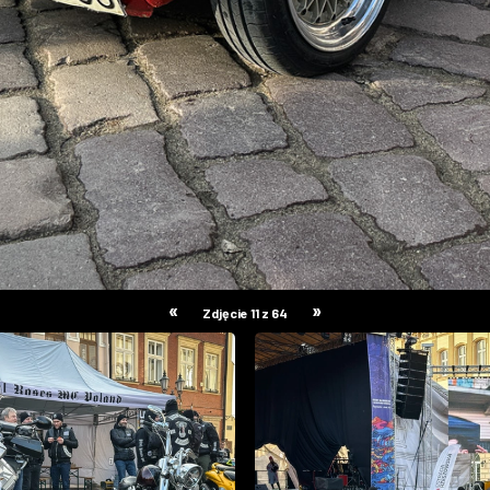
«
»
Zdjęcie 11 z 64