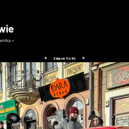
wie
ownika »
«
»
Zdjęcie 11 z 64