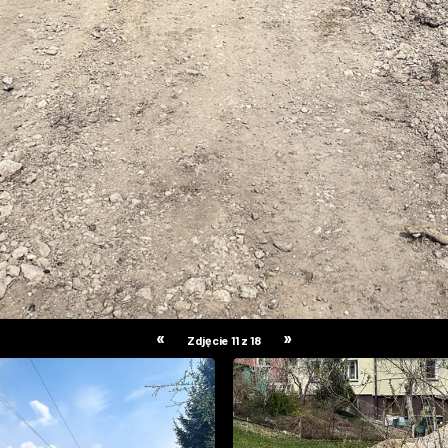
«
»
Zdjęcie 11 z 18