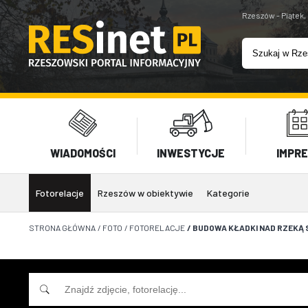
Rzeszów - Piątek,
WIADOMOŚCI
INWESTYCJE
IMPR
Fotorelacje
Rzeszów w obiektywie
Kategorie
STRONA GŁÓWNA
/
FOTO
/
FOTORELACJE
/
BUDOWA KŁADKI NAD RZEKĄ S