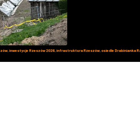
szów
,
inwestycje Rzeszów 2026
,
infrastruktura Rzeszów
,
osiedle Drabinianka 