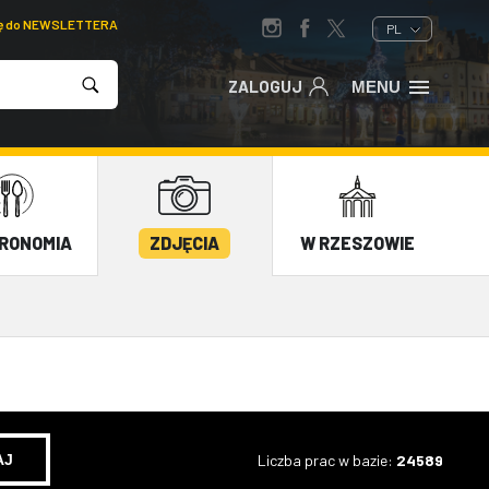
ię do NEWSLETTERA
PL
ZALOGUJ
MENU
RONOMIA
ZDJĘCIA
W RZESZOWIE
Liczba prac w bazie:
24589