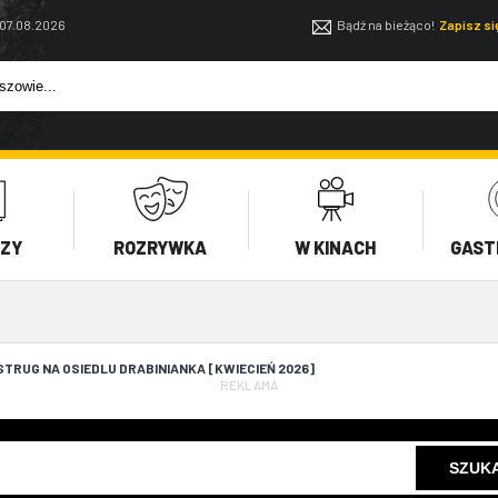
 07.08.2026
Bądź na bieżąco!
Zapisz s
EZY
ROZRYWKA
W KINACH
GAST
TRUG NA OSIEDLU DRABINIANKA [KWIECIEŃ 2026]
REKLAMA