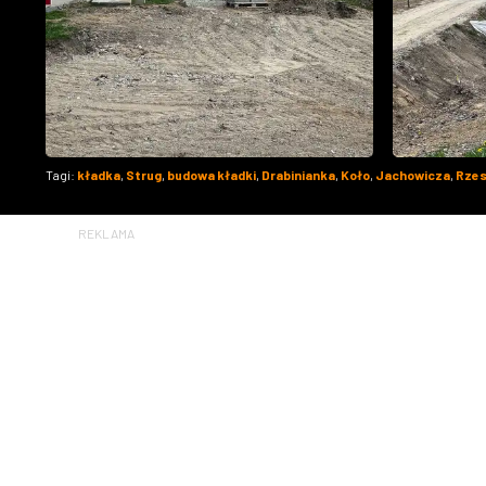
Tagi:
kładka
,
Strug
,
budowa kładki
,
Drabinianka
,
Koło
,
Jachowicza
,
Rze
REKLAMA