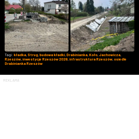
Tagi:
kładka
,
Strug
,
budowa kładki
,
Drabinianka
,
Koło
,
Jachowicza
,
Rzeszów
,
inwestycje Rzeszów 2026
,
infrastruktura Rzeszów
,
osiedle
Drabinianka Rzeszów
REKLAMA