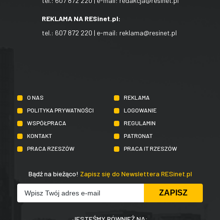
tel.:
607 872 220
| e-mail:
redakcja@resinet.pl
REKLAMA NA RESinet.pl:
tel.:
607 872 220
| e-mail:
reklama@resinet.pl
O NAS
REKLAMA
POLITYKA PRYWATNOŚCI
LOGOWANIE
WSPÓŁPRACA
REGULAMIN
KONTAKT
PATRONAT
PRACA RZESZÓW
PRACA IT RZESZÓW
Bądź na bieżąco!
Zapisz się do Newslettera RESinet.pl
JESTEŚMY RÓWNIEŻ NA: