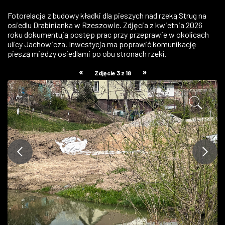
ZDJĘCIA
Fotorelacja z budowy kładki dla pieszych nad rzeką Strug na
osiedlu Drabinianka w Rzeszowie. Zdjęcia z kwietnia 2026
roku dokumentują postęp prac przy przeprawie w okolicach
W RZESZOWIE
ulicy Jachowicza. Inwestycja ma poprawić komunikację
pieszą między osiedlami po obu stronach rzeki.
«
»
Zdjęcie 3 z 18