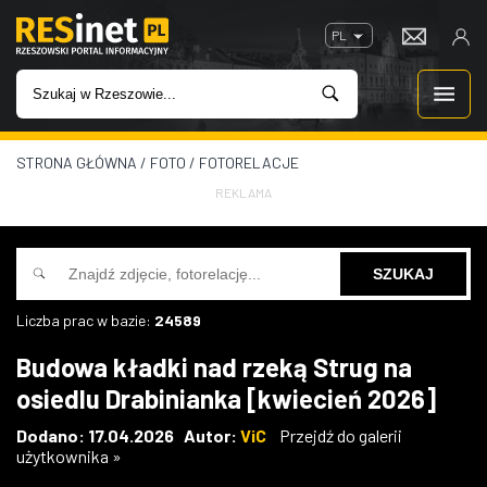
PL
STRONA GŁÓWNA
/
FOTO
/
FOTORELACJE
WIADOMOŚCI
REKLAMA
INWESTYCJE
IMPREZY
Liczba prac w bazie:
24589
ROZRYWKA
Budowa kładki nad rzeką Strug na
osiedlu Drabinianka [kwiecień 2026]
W KINACH
Dodano: 17.04.2026 Autor:
ViC
Przejdź do galerii
użytkownika »
GASTRONOMIA