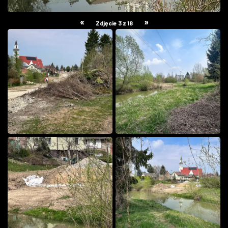
«
»
Zdjęcie 3 z 18