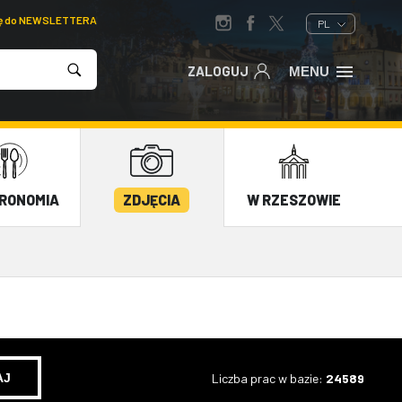
ię do NEWSLETTERA
PL
ZALOGUJ
MENU
RONOMIA
ZDJĘCIA
W RZESZOWIE
Liczba prac w bazie:
24589