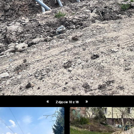
«
»
Zdjęcie 10 z 18