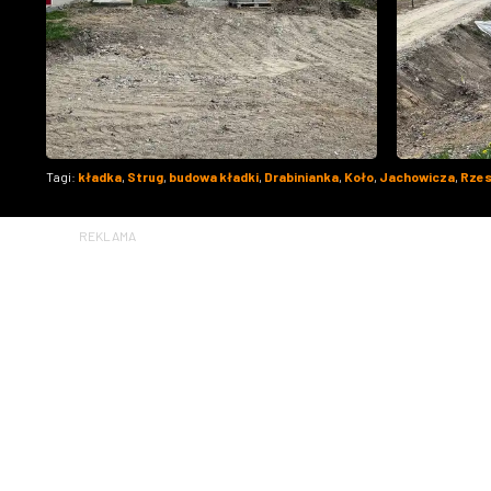
Tagi:
kładka
,
Strug
,
budowa kładki
,
Drabinianka
,
Koło
,
Jachowicza
,
Rze
REKLAMA