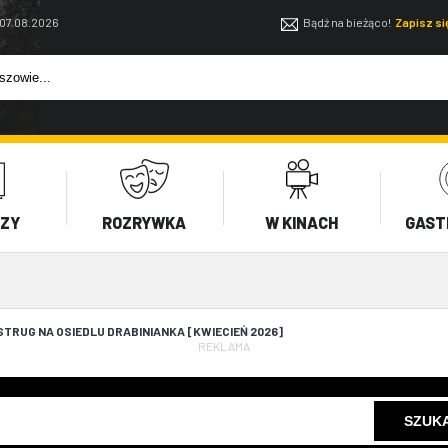
 07.08.2026
Bądź na bieżąco!
Zapisz s
EZY
ROZRYWKA
W KINACH
GAST
TRUG NA OSIEDLU DRABINIANKA [KWIECIEŃ 2026]
REKLAMA