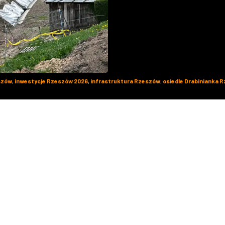
szów
,
inwestycje Rzeszów 2026
,
infrastruktura Rzeszów
,
osiedle Drabinianka 